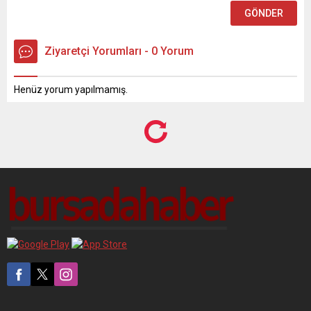
Ziyaretçi Yorumları - 0 Yorum
Henüz yorum yapılmamış.
Anasayfa
Dünya
ABD’den Küba’ya yönelik yeni iddianame
ABD’den Küba’ya yönelik
yeni iddianame
Paylaş
Tweetle
Gönder