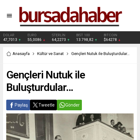
DOLAR
EURO
STERLİN
BIST 100
BITCOIN
47,7013
55,0086
64,2273
13.798,82
$64278
Anasayfa
Kültür ve Sanat
Gençleri Nutuk ile Buluşturdular…
Gençleri Nutuk ile
Buluşturdular…
Paylaş
Tweetle
Gönder