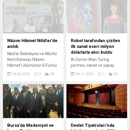
önemli bir başarıya imza
nasıl kesiştiğini anlattı.
attı. Nilüfer Belediyesi
Karagöz sanatını Bursa’da
Sosyal Girişimcilik Merkezi,
yeniden canlandırma ve
bu yıl ilk kez verilen ‘Yerel
yaşatma mücadelesini
Kalkınma Kategorisi’nde
aktaran Çelikkol, uluslararası
ödüle layık görüldü. Örnek
alanda da tanınması için
projeleriyle yerel
gösterilen gayreti
Nâzım Hikmet Nilüfer’de
Robot tarafından çizilen
yönetimlerde fark yaratan
katılımcılarla paylaştı. Nilüfer
anıldı
ilk sanat eseri milyon
Nilüfer Belediyesi,
Belediyesi “Bursa’nın
dolarlarla alıcı buldu
Nilüfer Belediyesi ve Nilüfer
başarılarını ulusal arenada
Değerleri” söyleşisinde
Kent Konseyi, Nâzım
Ai-Da'nın Alan Turing
aldığı prestijli ödüllerle...
Karagöz ustası, tasvir
Hikmet’i ölümünün 63’üncü
portresi, sanat ve yapay
yapımcısı ve Karagöz
yıl dönümünde andı.
zekanın çarpıcı buluşmasını
Müzesi kurucusu...
04.06.2026
0
28
08.11.2024
0
30
Programda konuşan Nilüfer
gözler önüne seriyor. Bu
Belediye Başkanı Şadi
eser, teknoloji ve yaratıcılığın
Özdemir, Nâzım Hikmet’in
birleşimini keşfederken,
her koşulda umudu ve
Turing'in mirasını yeniden
mücadeleyi aşılayan
yorumluyor.
evrensel bir değer olduğunu
vurguladı. Nilüfer Belediyesi
ve Nilüfer Kent Konseyi,
Nâzım Hikmet Ran’ın
Bursa’da Medeniyet ve
Devlet Tiyatroları’nda
ölümünün 63’nci yıl