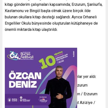
kitap gönderim çalışmaları kapsamında; Erzurum, Şanlıurfa,
Kastamonu ve Bingöl başta olmak üzere birçok ilde
bulunan okullara kitap desteği sağlandı. Ayrıca Orhaneli
Engelliler Okulu bünyesinde oluşturulan kütüphaneye de
önemli miktarda kitap ulaştırıldı.
Kitap gönderimi yapılan okullar arasında şunlar yer aldı:
Erzurumlu Emrah İlkokulu – Yakutiye / Erzurum
Kasım Yıldırım Toki İlkokulu – Palandöken / Erzurum
Vali Vefik Kitapçıgil İlkokulu – Dadaşkent Aziziye /