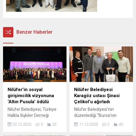
Benzer Haberler
Nilüfer’in sosyal
Nilüfer Belediyesi
girişimcilik vizyonuna
Karagöz ustası Şinasi
‘Altın Pusula’ ödülü
Çelikol’u ağırladı
Nilüfer Belediyesi, Türkiye
Nilüfer Belediyesi’nin
Halkla İlişkiler Derneği
düzenlediği “Bursa’nın
(TÜHİD) tarafından
Değerleri” söyleşisine konuk
02.12.2025
0
23
11.12.2025
0
42
düzenlenen 23. Altın Pusula
olan Karagöz ustası Şinasi
Halkla İlişkiler Ödülleri’nde
Çelikkol, yolunun bu sanatla