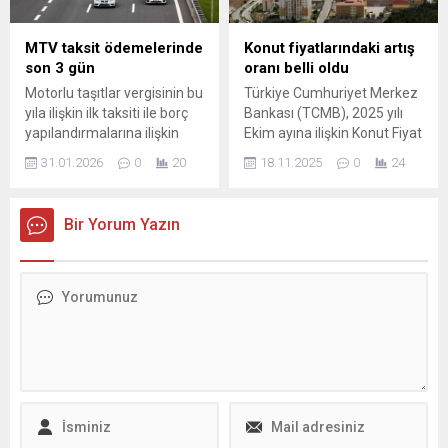
MTV taksit ödemelerinde
Konut fiyatlarındaki artış
son 3 gün
oranı belli oldu
Motorlu taşıtlar vergisinin bu
Türkiye Cumhuriyet Merkez
yıla ilişkin ilk taksiti ile borç
Bankası (TCMB), 2025 yılı
yapılandırmalarına ilişkin
Ekim ayına ilişkin Konut Fiyat
taksit ödemelerinin 2
Endeksi (KFE) verilerini
31.01.2026
0
20
18.11.2025
0
24
Şubat'a kadar yapılması
açıkladı. Türkiye’deki
gerekiyor.
konutların kalite etkisinden
arındırılmış fiyat
Bir Yorum Yazın
değişimlerini gösteren
endeks, ekim ayında bir
önceki aya göre yüzde 1 ...