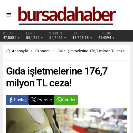
DOLAR
EURO
STERLİN
BIST 100
BITCOIN
47,5851
55,1265
64,2466
13.703,13
$64594
Anasayfa
Ekonomi
Gıda işletmelerine 176,7 milyon TL ceza!
Gıda işletmelerine 176,7
milyon TL ceza!
Paylaş
Tweetle
Gönder