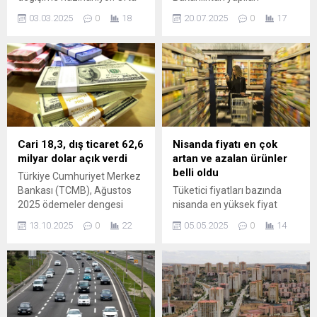
Vadeli Program kapsamında
açıklamada, Gümrükler
03.03.2025
0
18
20.07.2025
0
17
geliştirilen Tamamlayıcı
Muhafaza ekiplerinin bu yıl
Emeklilik Sistemi (TES),
içerisinde yasa dışı tütün ve
emeklilere ikinci bir maaş
elektronik sigara ticaretine
fırsatı sunarak yaşam
yönelik operasyonları
standartlarını yükseltmeyi
sonucunda toplam değeri
hedefliyor. SGK Uzmanı
yaklaşık 451 milyon 588 bin
Emin Yılmaz, milyonlarca
lira olan 2 milyon 150 bin
çalışanın merak ettiği
paket sigara ile 4 ...
sistemin detaylarını ve olası
Cari 18,3, dış ticaret 62,6
Nisanda fiyatı en çok
başlangıç tarihini açıkladı.
milyar dolar açık verdi
artan ve azalan ürünler
belli oldu
Türkiye Cumhuriyet Merkez
Bankası (TCMB), Ağustos
Tüketici fiyatları bazında
2025 ödemeler dengesi
nisanda en yüksek fiyat
istatistiklerini açıkladı. Buna
artışı yüzde 42,1 ile hava
13.10.2025
0
22
05.05.2025
0
14
göre, cari işlemler hesabı 5
yoluyla yolcu taşımacılığında
milyar 455 milyon dolar
gerçekleşirken, en çok
fazla verirken, altın ve enerji
ucuzlayan ürün yüzde 17,32
hariç cari fazla 10 milyar 5
ile taze sebzeler (patates
milyon dolara ulaştı. DIŞ ...
hariç) olarak belirlendi.