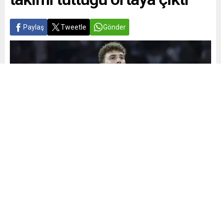
Paylaş
Tweetle
Gönder
Yayınlama: 13.09.2025
A
A
+
-
0
Avrupa Şampiyonası’nda Yunanistan’ı farklı yenerek finale