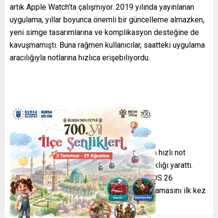
artık Apple Watch’ta çalışmıyor. 2019 yılında yayınlanan
uygulama, yıllar boyunca önemli bir güncelleme almazken,
yeni simge tasarımlarına ve komplikasyon desteğine de
kavuşmamıştı. Buna rağmen kullanıcılar, saatteki uygulama
aracılığıyla notlarına hızlıca erişebiliyordu.
Google’ın bu kararı özellikle saati üzerinden hızlı not
almayı seven kullanıcılar arasında hayal kırıklığı yarattı.
Apple ise aynı dönemde yayınladığı watchOS 26
güncellemesiyle birlikte, kendi Notlar uygulamasını ilk kez
Apple Watch’a entegre etti.