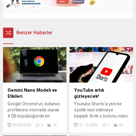
Apple
Google
Watch
,
,
Benzer Haberler
Gemini Nano Modeli ve
YouTube artık
Etkileri
gizleyecek!
Google Chrome’un, kullanıcı
Youtube Shorts'a yeni bir
profillerine otomatik olarak
özellik test edilmeye
4 GB büyüklüğünde bir
başladı. Artık o butonu video
“weights.bin” dosyası
izlerken ekranda
09.05.2026
0
14
21.12.2025
0
24
indirdiği bildirildi. Dosya,
göremeyeceksiniz
“OptGuideOnDeviceModel”