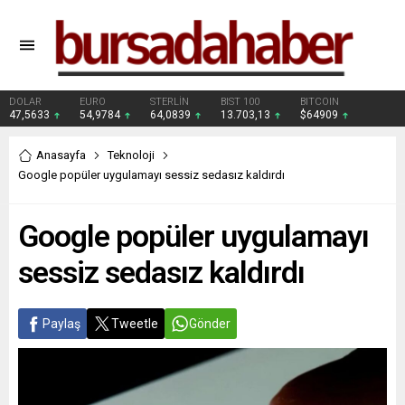
DOLAR
EURO
STERLİN
BIST 100
BITCOIN
47,5633
54,9784
64,0839
13.703,13
$64909
Anasayfa
Teknoloji
Google popüler uygulamayı sessiz sedasız kaldırdı
Google popüler uygulamayı
sessiz sedasız kaldırdı
Paylaş
Tweetle
Gönder