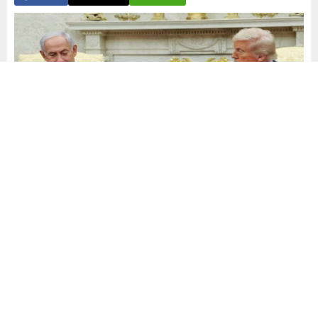
Yayınlama: 02.07.2025
A
A
+
-
0
ABD Başkanı Donald Trump’ın duyurduğuna göre ABD’nin
İsrail ile yürüttüğü Gazze’de ateşkes görüşmeleri
sonuçlandı. İsrail ABD’nin 60 günlük ateşkes teklifini kabul