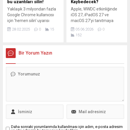
bu uzantıları silin!
Kaybedecek?
Yaklaşık 3 milyondan fazla
Apple, WWDC etkinliğinde
Google Chrome kullanıcısı
iOS 27, iPadOS 27 ve
için 'hemen silin' uyarısı
macOS 27’yi tanıtmaya
yapıldı. Nedeni ise bilgisayar
hazırlanırken bazı eski
28.02.2025
0
15
05.06.2026
0
korsanları 16 farklı tarayıcı
cihazların yeni sürümlere
152
uzantısını ele geçirmesi.
erişemeyeceği haberleri
gündemde. Bu durum, belirli
iPhone, iPad ve Intel tabanlı
Bir Yorum Yazın
Mac modellerinin artık
güncelleme alamayacağı
anlamına geliyor. Şirketin
hedefi, yeni yazılımları
Apple Silicon ile daha iyi
optimize etmek; ancak bu
tercih bazı...
Daha sonraki yorumlarımda kullanılması için adım, e-posta adresim