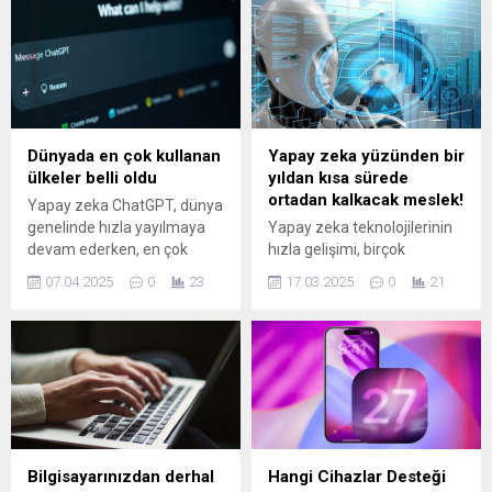
klasöründe saklanıyor ve
kullanıcılar sildiğinde tarayıcı
tarafından yeniden
yükleniyor; bu işlem
herhangi bir onay
mekanizması sunmadan
arka planda gerçekleşiyor.
Dünyada en çok kullanan
Yapay zeka yüzünden bir
Tarayıcıya yerel yapay zeka
ülkeler belli oldu
yıldan kısa sürede
desteği sağlayan bu model,
ortadan kalkacak meslek!
Yapay zeka ChatGPT, dünya
yazma yardımı ve
genelinde hızla yayılmaya
Yapay zeka teknolojilerinin
dolandırıcılık tespiti gibi
devam ederken, en çok
hızla gelişimi, birçok
özelliklerin...
kullanılan ülkeler sıralandı.
mesleğin geleceğini
07.04.2025
0
23
17.03.2025
0
21
Hindistan, yüzde 45 kullanım
tartışmaya açtı. Anthropic
oranıyla birinci sırada yer
CEO'su Dario Amodei, belirli
alırken Türkiye'nin
mesleklerin bu teknolojiler
sıralaması şaşırttı.
nedeniyle bir yıldan kısa
sürede tamamen ortadan
kalkabileceğini öne sürüyor.
Bilgisayarınızdan derhal
Hangi Cihazlar Desteği