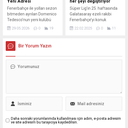
Yeni Adresi
her şeyi değiştiriyor
FENERBAHÇE 8 MAÇTIR
Fenerbahçe ile yolları sezon
Süper Lig’in 25. haftasında
KAYBETMİYOR...
bitmeden ayrılan Domenico
Galatasaray ezeli rakibi
Tedesco’nun yeni kulübü
Fenerbahçe’yi konuk
hakkında gelişmeler
edecek. 24 Şubat Pazartesi
29.05.2026
0
19
22.02.2025
0
11
yaşanıyor. Deplasmanda
günü Rams Park’ta
alınan 3-0’lık Galatasaray
oynanacak derbide Okan
yenilgisinin ardından teknik
Buruk rotasyona gidiyor.
Bir Yorum Yazın
ekipten ve futbol direktörü
OKAN BURUK FORMASYON
Devin Özek ile birlikte
DEĞİŞTİRİYOR Milliyet’te yer
görevine son verilen İtalyan
alan habere göre, 4-3-3 ...
çalıştırıcının transfer
iddiaları gündemdeki yerini
koruyor. Ünlü gazeteci
Gianluca Di Marzio‘nun
aktardıklarına göre Tedesco,
Serie A ekiplerinden
Bologna’nın...
Daha sonraki yorumlarımda kullanılması için adım, e-posta adresim
ve site adresim bu tarayıcıya kaydedilsin.