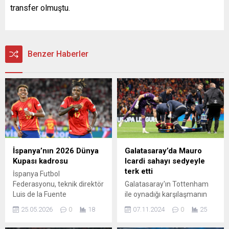
transfer olmuştu.
Benzer Haberler
İspanya’nın 2026 Dünya
Galatasaray’da Mauro
Kupası kadrosu
Icardi sahayı sedyeyle
terk etti
İspanya Futbol
Federasyonu, teknik direktör
Galatasaray'ın Tottenham
Luis de la Fuente
ile oynadığı karşılaşmanın
yönetiminde 11 Haziran-19
son bölümünde sakatlanan
25.05.2026
0
18
07.11.2024
0
25
Temmuz tarihlerindeki 2026
Mauro Icardi, sahayı sedye
FIFA Dünya Kupası’na
ile terk etti.