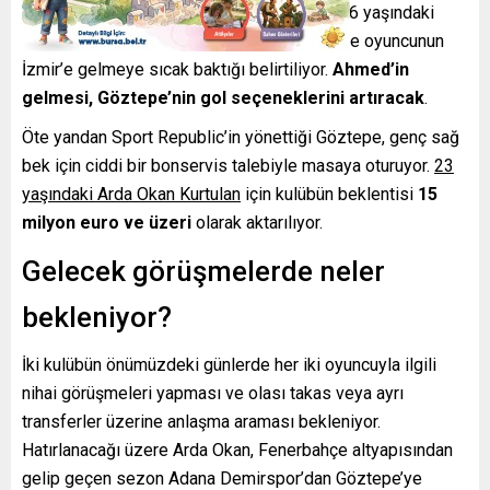
niyetinde; düzenli forma şansı bulamayan 26 yaşındaki
Ahmed Kutucu listede ilk sırada yer alıyor ve oyuncunun
İzmir’e gelmeye sıcak baktığı belirtiliyor.
Ahmed’in
gelmesi, Göztepe’nin gol seçeneklerini artıracak
.
Öte yandan Sport Republic’in yönettiği Göztepe, genç sağ
bek için ciddi bir bonservis talebiyle masaya oturuyor.
23
yaşındaki Arda Okan Kurtulan
için kulübün beklentisi
15
milyon euro ve üzeri
olarak aktarılıyor.
Gelecek görüşmelerde neler
bekleniyor?
İki kulübün önümüzdeki günlerde her iki oyuncuyla ilgili
nihai görüşmeleri yapması ve olası takas veya ayrı
transferler üzerine anlaşma araması bekleniyor.
Hatırlanacağı üzere Arda Okan, Fenerbahçe altyapısından
gelip geçen sezon Adana Demirspor’dan Göztepe’ye