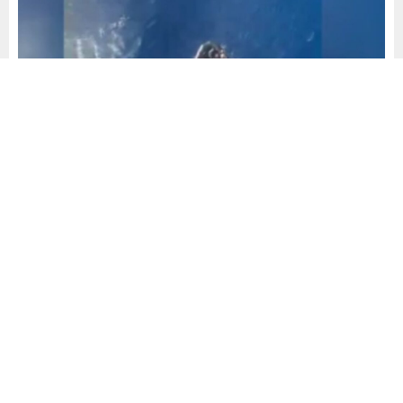
Yayınlama: 29.05.2026
A
A
+
-
0
Akdeniz açıklarında can pazarı yaşanırken, Türk bayraklı
M/V INCE ISTANBUL gemisi tehlikedeki düzensiz
göçmenleri kurtararak faciayı önledi. Olay, denizcilerin
dikkatli gözlemi ve hızlı müdahalesi sayesinde hayata