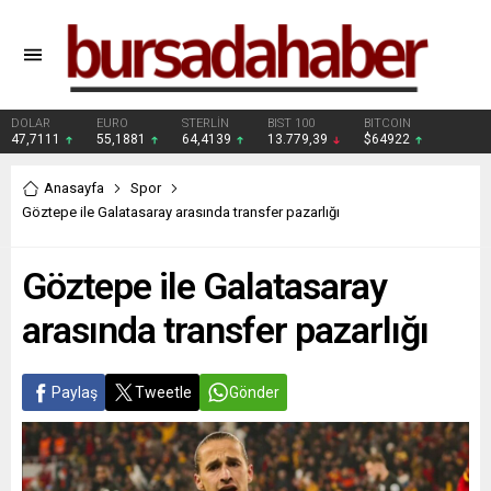
DOLAR
EURO
STERLİN
BIST 100
BITCOIN
47,7111
55,1881
64,4139
13.779,39
$64922
Anasayfa
Spor
Göztepe ile Galatasaray arasında transfer pazarlığı
Göztepe ile Galatasaray
arasında transfer pazarlığı
Paylaş
Tweetle
Gönder