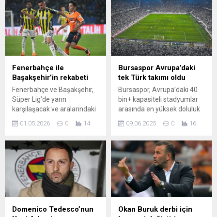
katılacak 26 kişilik kadroyu
açıkladı. Turnuva, ABD,
Meksika ve Kanada ortak
organizasyonunda
yapılacak ve La Roja H
Grubu’nda Yeşil Burun
Adaları, Suudi Arabistan ile
Fenerbahçe ile
Bursaspor Avrupa’daki
Uruguay ile eşleşti. Kadroda
Başakşehir’in rekabeti
tek Türk takımı oldu
Barcelona’dan sekiz
Fenerbahçe ve Başakşehir,
Bursaspor, Avrupa’daki 40
futbolcunun yer...
Süper Lig’de yarın
bin+ kapasiteli stadyumlar
karşılaşacak ve aralarındaki
arasında en yüksek doluluk
36. mücadele için sahaya
oranına sahip ilk 50 takım
01.05.2026
0
14
09.06.2025
0
16
çıkacaklar. Şimdiye kadar
arasına girerek büyük bir
oynanan 35 lig maçında
başarıya imza attı. TFF 3.
Fenerbahçe 20 galibiyet
Lig'de şampiyon olarak 2.
elde ederken Başakşehir 11
Lig'e yükselen Bursaspor
kez kazandı; dört
taraftarı büyük bir başarıya
karşılaşma ise taraflar için
imza attı ...
eşitlikle sonuçlandı. Sarı-
lacivertlilerin toplam 55
golüne karşı Başakşehir 36
Domenico Tedesco’nun
Okan Buruk derbi için
golle cevap verdi.