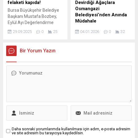
felaketi kapıda!
Devirdiği Ağaçlara
Osmangazi
Bursa Büyükşehir Belediye
Belediyesi’nden Anında
Başkanı Mustafa Bozbey,
Müdahale
Eylül Ayı Değerlendirme
Toplantısı’nda kentteki içme
Bursa genelinde dün sabah
29.09.2025
0
25
04.01.2026
0
32
suyu kaynaklarının kritik
saatleri itibariyle etkisini
düzeye geldiğini açıkladı.
gösteren şiddetli lodos çok
Bozbey, “Çınarcık
sayıda ağacı devirdi.
Bir Yorum Yazın
Barajı’ndaki suyun tamamını
Devrilen ağaçlara
içme suyu olarak
Osmangazi Belediyesi
değerlendirmek istediğimizi
ekipleri anında müdahale
DSİ ...
ederek bulundukları yerden
kaldırıldı. Kent merkezinde
hızı saatte 65 kilometre
olarak ölçülen lodos
Osmangazi ilçesinde çok
sayıda ağaca zarar verdi.
Şiddetli lodosun etkisiyle yol,
park ve...
Daha sonraki yorumlarımda kullanılması için adım, e-posta adresim
ve site adresim bu tarayıcıya kaydedilsin.