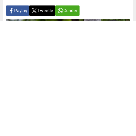
Paylaş
Tweetle
Gönder
Yayınlama: 29.05.2026
A
A
+
-
0
Mahkeme, 2023’te gerçekleştirilen CHP 38. Olağan
Kurultayı’nın iptaline karar verince partide yönetim