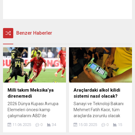
Benzer Haberler
Milli takım Meksika’ya
Araçlardaki alkol kilidi
direnemedi
sistemi nasıl olacak?
2026 Dünya Kupası Avrupa
Sanayi ve Teknoloji Bakanı
Elemeleri öncesi kamp
Mehmet Fatih Kacır, tüm
çalışmalarını ABD’de
araçlarda zorunlu olacak
sürdüren Türkiye A Millî
olan alkol kilidi sisteminin
11.06.2025
0
34
15.03.2025
0
15
Takımı, ikinci hazırlık
nasıl uygulanacağına dair
maçında sahaya çıktı.
detayları açıkladı. İşte tüm