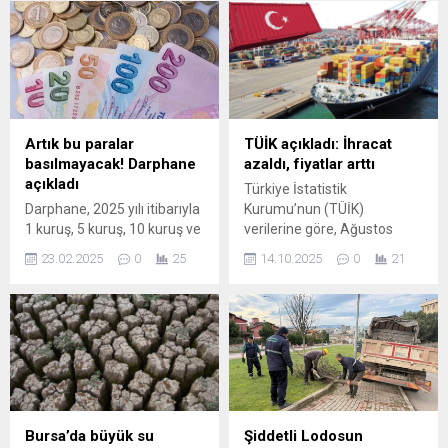
Haziran ayındaki ilk
merak edilenler...
karşılaşmasında ABD’yi
Arda Güler ve Kerem
Aktürkoğlu’nun golleriyle 2-1
mağlup eden ...
Artık bu paralar
TÜİK açıkladı: İhracat
basılmayacak! Darphane
azaldı, fiyatlar arttı
açıkladı
Türkiye İstatistik
Darphane, 2025 yılı itibarıyla
Kurumu’nun (TÜİK)
1 kuruş, 5 kuruş, 10 kuruş ve
verilerine göre, Ağustos
25 kuruşluk madeni
2025’te dış ticarette karışık
23.02.2025
0
25
14.10.2025
0
21
paraların üretimini durdurdu.
bir tablo ortaya çıktı.
Yetkililer, bu küçük değerli
Türkiye’nin sattığı malların
paraların kullanımının
fiyatı yükselirken, satılan
giderek azaldığını ve
mal miktarı azaldı.
dolaşımdaki işlevlerini
İHRACATTA FİYATLAR
kaybettiklerini belirtti.
YÜKSELDİ Türkiye’nin yurt
Ayrıca, üretim ...
dışına ...
Bursa’da büyük su
Şiddetli Lodosun