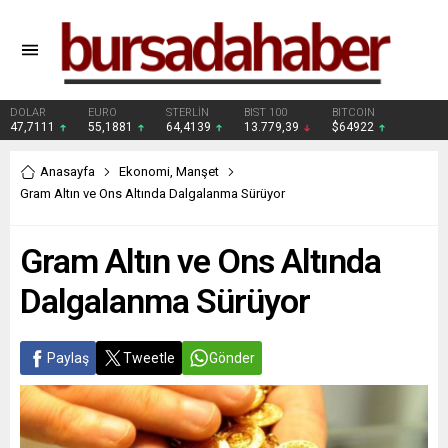
DOLAR
EURO
STERLİN
BIST 100
BITCOIN
47,7111
55,1881
64,4139
13.779,39
$64922
Anasayfa
Ekonomi
,
Manşet
Gram Altın ve Ons Altında Dalgalanma Sürüyor
Gram Altın ve Ons Altında
Dalgalanma Sürüyor
Paylaş
Tweetle
Gönder