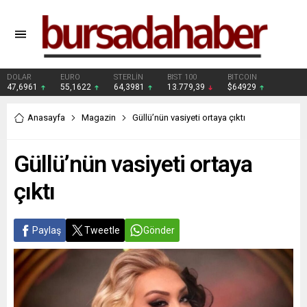
DOLAR
EURO
STERLİN
BIST 100
BITCOIN
47,6961
55,1622
64,3981
13.779,39
$64929
Anasayfa
Magazin
Güllü’nün vasiyeti ortaya çıktı
Güllü’nün vasiyeti ortaya
çıktı
Paylaş
Tweetle
Gönder