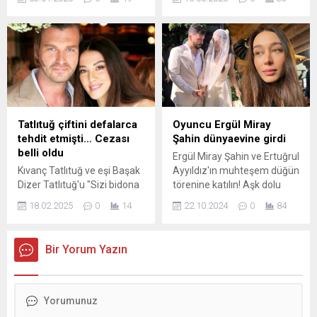
Gençoğlu'nun torunu olan
açıklama yapan Avcı, "Kısa
müzisyen Fahri İlker Çaybaş,
süre sonra ölümüm
52 yaşında hayatını kaybetti.
duyulacak" dedi.
Tatlıtuğ çiftini defalarca
Oyuncu Ergül Miray
tehdit etmişti… Cezası
Şahin dünyaevine girdi
belli oldu
Ergül Miray Şahin ve Ertuğrul
Kıvanç Tatlıtuğ ve eşi Başak
Ayyıldız'ın muhteşem düğün
Dizer Tatlıtuğ'u "Sizi bidona
törenine katılın! Aşk dolu
koyup üzerinize asit
anların, unutulmaz anların
18.02.2025
0
14
22.10.2024
0
84
dökeceğim", "Üzerinize
ve sevdiklerin bir araya
şarjör boşaltacağım" diye
geldiği bu özel günde,
defalarca tehdit eden kişinin
mutluluğun en güzel haliyle
Bir Yorum Yazın
cezası belli oldu. Hakkında 3
tanışın.
kez dava açılan S.A.'ya 9 ay
hapis cezası verildi.