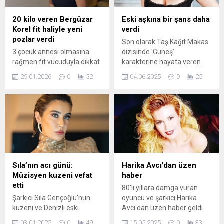
20 kilo veren Bergüzar
Eski aşkına bir şans daha
Korel fit haliyle yeni
verdi
pozlar verdi
Son olarak Taş Kağıt Makas
3 çocuk annesi olmasına
dizisinde 'Güneş'
rağmen fit vücuduyla dikkat
karakterine hayata veren
çeken Bergüzar Korel,
ünlü oyuncu Hande
29.01.2026
0
52
04.06.2025
0
25
sosyal medya hesabında
Doğandemir özel hayatıyla
yayınladığı pozlarıyla
gündemden düşmüyor. Ünlü
gündem oldu.
ismin adı meslektaşı Yusuf
Çim ile anılmıştı. Söz konusu
iddianın doğru olmadığı
ortaya çıktı
Sıla’nın acı günü:
Harika Avcı’dan üzen
Müzisyen kuzeni vefat
haber
etti
80'li yıllara damga vuran
Şarkıcı Sıla Gençoğlu'nun
oyuncu ve şarkıcı Harika
kuzeni ve Denizli eski
Avcı'dan üzen haber geldi.
milletvekili Rıza
Sağlık durumuyla ilgili
03.01.2025
0
49
15.05.2025
0
33