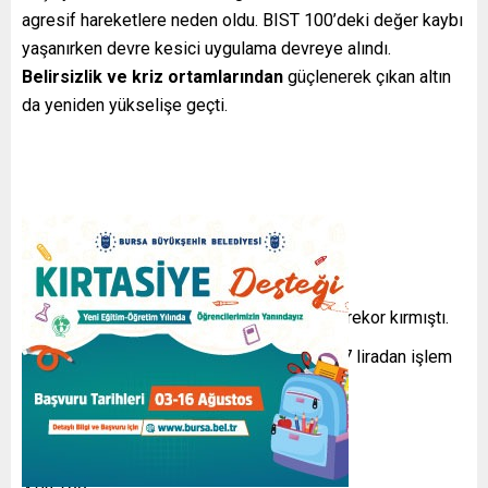
agresif hareketlere neden oldu. BIST 100’deki değer kaybı
yaşanırken devre kesici uygulama devreye alındı.
Belirsizlik ve kriz ortamlarından
güçlenerek çıkan altın
da yeniden yükselişe geçti.
Gram altın dün 4 bin 852 liraya çıkarak yeni rekor kırmıştı.
Gram altın 9 Eylül 2025 sabahında 4 bin 837 liradan işlem
görüyor.
Salı gününe ait altın fiyatları şu şekilde…
Gram altın