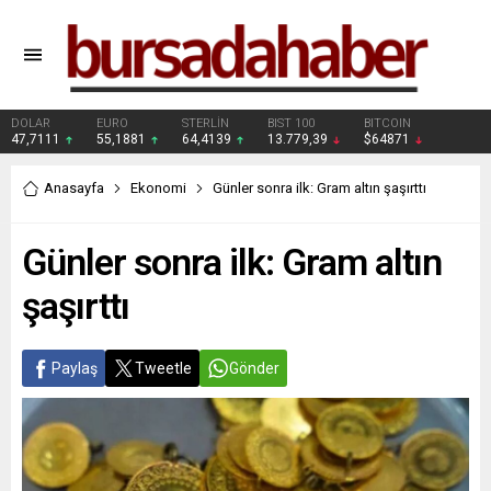
DOLAR
EURO
STERLİN
BIST 100
BITCOIN
47,7111
55,1881
64,4139
13.779,39
$64871
Anasayfa
Ekonomi
Günler sonra ilk: Gram altın şaşırttı
Günler sonra ilk: Gram altın
şaşırttı
Paylaş
Tweetle
Gönder