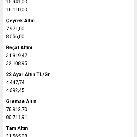
15.941,00
16.110,00
Çeyrek Altın
7.971,00
8.056,00
Reşat Altını
31.819,47
32.108,95
22 Ayar Altın TL/Gr
4.447,74
4.692,45
Gremse Altın
78.912,70
80.711,91
Tam Altın
31.565,08