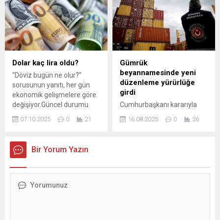
Sistemi'nde (UTTS) montaj
Türkiye’nin aylık ve yıllık
ücretleri düşürüldü. Daha
enflasyon oranlarını
önce 2.791,45 TL olarak
açıklamasının ardından bir
açıklanan montaj ve hizmet
rapor yayımladı. Yayımlanan
bedeli, 2.172 TL’ye
raporda, Türkiye’deki ...
çekilirken, fazla ödeme
yapan araç sahipleri 619,45
Dolar kaç lira oldu?
Gümrük
TL karşılığı çeşitli destek ve
beyannamesinde yeni
“Döviz bugün ne olur?”
avantajlardan
düzenleme yürürlüğe
sorusunun yanıtı, her gün
faydalanabilecekler. Ödeme
girdi
ekonomik gelişmelere göre
yapmış ancak henüz...
değişiyor.Güncel durumu
Cumhurbaşkanı kararıyla
merak eden kullanıcılar,
ihracatta teknoloji ve katma
07.10.2025
0
21
16.08.2025
0
26
döviz haberlerini, uzman
değeri artırmayı hedefleyen
analizlerini, ekonomi
dahilde işleme rejimi ile
yazarlarının dolar
basitleştirilmiş gümrük
Bir Yorum Yazın
yorumlarını ve piyasadaki
beyannamesi uygulamasına
hareketlerin nedenlerini
ilişkin esaslar yeniden
yakından ...
belirlendi.