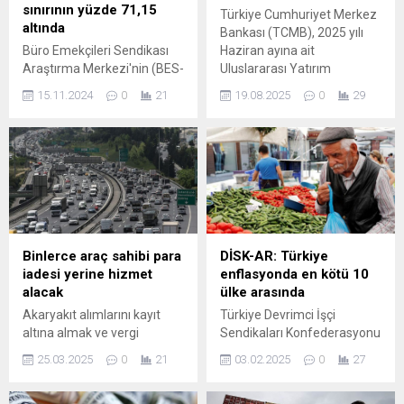
sınırının yüzde 71,15
Türkiye Cumhuriyet Merkez
altında
Bankası (TCMB), 2025 yılı
Büro Emekçileri Sendikası
Haziran ayına ait
Araştırma Merkezi'nin (BES-
Uluslararası Yatırım
AR), açlık ve yoksulluk
Pozisyonu (UYP) verilerini
15.11.2024
0
21
19.08.2025
0
29
verilerine göre kasım ayında
açıkladı. Veriler Türkiye’nin
4 kişilik bir ailenin açlık sınırı
net yatırım pozisyonu eksi
29 bin 100 lira oldu. Böylece
329,4 milyar dolara
17 bin 002 lira alan asgari
yükseldiğini yani dış borcun
ücret açlık sınırının yüzde
arttığını ortaya koydu ...
71,15 altında kaldı.
Binlerce araç sahibi para
DİSK-AR: Türkiye
iadesi yerine hizmet
enflasyonda en kötü 10
alacak
ülke arasında
Akaryakıt alımlarını kayıt
Türkiye Devrimci İşçi
altına almak ve vergi
Sendikaları Konfederasyonu
kaçaklarını önlemek
Araştırma Merkezi (DİSK-
25.03.2025
0
21
03.02.2025
0
27
amacıyla hayata geçirilen
AR), Türkiye İstatistik
Ulusal Taşıt Tanıma
Kurumu’nun (TÜİK)