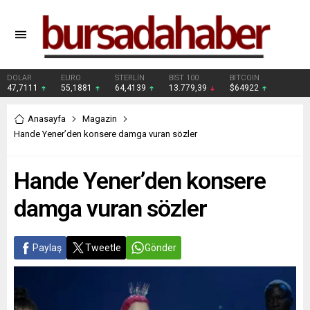
DOLAR
EURO
STERLİN
BIST 100
BITCOIN
47,7111
55,1881
64,4139
13.779,39
$64922
Anasayfa
Magazin
Hande Yener’den konsere damga vuran sözler
Hande Yener’den konsere
damga vuran sözler
Paylaş
Tweetle
Gönder