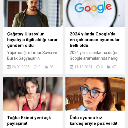
Çağatay Ulusoy’un
2024 yılında Google’da
hayatıyla ilgili aldığı karar
en çok aranan oyuncular
gündem oldu
belli oldu
Yapımcılığını Timur Savcı ve
2024 yılının sonlarına doğru
Burak Sağyaşar'ın
Google aramalarında hangi
üstlendiği, yönetmen
oyuncuların isimlerinin en
26.01.2025
0
28
11.12.2024
0
67
koltuğunda Uluç
çok aratıldığı ortaya çıktı.
Bayraktar'ın oturduğu 'Eşref
İşte yıl boyunca Google'da
Rüya' dizisiyle izleyici
en çok aratılan Türk
karşısına çıkmaya
oyuncular: 1- HAZAR
hazırlanan Çağatay
ERGÜÇLÜ İnci Taneleri
Ulusoy'un ailesi ve sevgilisi
dizisinde hayat verdiği Dilber
Aslıhan Malbora’ya vakit
karakteriyle ...
ayırmak istediği için sette 8
saatten fazla çalışmama
Tuğba Ekinci yeni aşk
Ünlü oyuncu kız
kararı aldığı iddia edildi.
paylaşımı!
kardeşleriyle poz verdi!