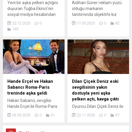
Yeni bir aşka yelken açtığını
Aslıhan Güner reklam yüzü
duyuran Tuğba Ekinci'nin
olduğu markanın
sosyal medya hesabından
tanıtımında objektife kız
yayınladığı sevgilisi ile dudak
kardeşleriyle poz verdi.
22.12.2025
0
17.05.2025
0
82
dudağa pozları kısa sürede
Kardeşlerin birbirine olan
145
gündem oldu.
benzerliği herkesi şaşkına
çevirdi.
Hande Erçel ve Hakan
Dilan Çiçek Deniz eski
Sabancı Roma-Paris
sevgilisinin yakın
treninde aşka geldi
dostuyla yeni aşka
yelken açtı, kavga çıktı
Hakan Sabancı, sevgilisi
Hande Erçel ile Roma-Paris
Oyuncu Dilan Çiçek Deniz ile
treninde el ele çekildiği
yönetmen Sinan Çetin'in
03.05.2025
0
31
22.11.2025
0
67
fotoğrafını sosyal medya
oğlu Rafael Cemo Çetin'in
hesabından paylaştı. Ünlü
bir yıllık ilişkisi geçen eylülde
çiftin aşk dolu karesine
sona ermişti. Dilan, Rafael'in