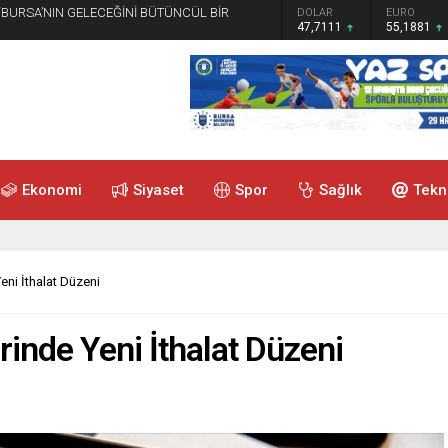
 “BURSA’NIN GELECEĞİNİ BÜTÜNCÜL BİR
GRAM ALTIN
DOLAR
EURO
6.660,55
47,7111
55,1881
Ekonomi
Siyaset
Spor
Sağlık
Tekn
eni İthalat Düzeni
rinde Yeni İthalat Düzeni