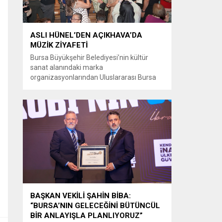
ASLI HÜNEL’DEN AÇIKHAVA’DA
MÜZİK ZİYAFETİ
Bursa Büyükşehir Belediyesi’nin kültür
sanat alanındaki marka
organizasyonlarından Uluslararası Bursa
Festivali’nde Türk müziğinin güçlü sesi Aslı
Hünel, Bursalılara müzik ziyafeti sundu.
Büyükşehir Belediyesi adına Bursa Kültür
Sanat ve Turizm Vakfı (BKSTV) tarafından
bu yıl 64’üncüsü düzenlenen Uluslararası
Bursa Festivali, sevilen sanatçı Aslı Hünel’i
müzikseverlerle buluşturdu. Uludağ İçecek
ana sponsorluğunda düzenlenen...
BAŞKAN VEKİLİ ŞAHİN BİBA:
“BURSA’NIN GELECEĞİNİ BÜTÜNCÜL
BİR ANLAYIŞLA PLANLIYORUZ”