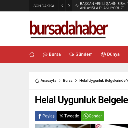
BAŞKAN VEKİLİ ŞAHİN BİBA:
SON DAKİKA
ANLAYIŞLA PLANLIYORUZ”
Bursa
Gündem
Dünya
Anasayfa
Bursa
Helal Uygunluk Belgelerinde Y
Helal Uygunluk Belgele
Paylaş
Tweetle
Gönder