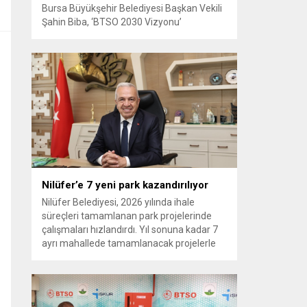
Bursa Büyükşehir Belediyesi Başkan Vekili
Şahin Biba, ‘BTSO 2030 Vizyonu’
kapsamında hayata geçirilen TEKNOSAB
KOBİ OSB’nin tanıtıldığı lansman
programında, “Bursa’mızın ulaşım ve
turizm master planlarını vatandaşlarımızın
konforunu ve güvenliğini esas alarak
hazırlıyoruz. Çevre düzeni planı
çalışmalarımızı da şehrimizin gelecek
yıllardaki gelişimini bütüncül bir anlayışla
yönlendirecek şekilde sürdürüyoruz. KOBİ
OSB de...
Nilüfer’e 7 yeni park kazandırılıyor
Nilüfer Belediyesi, 2026 yılında ihale
süreçleri tamamlanan park projelerinde
çalışmaları hızlandırdı. Yıl sonuna kadar 7
ayrı mahallede tamamlanacak projelerle
kente yaklaşık 24 bin metrekarelik yeni
park alanı kazandırılacak. Nilüfer
Belediyesi, ilçe genelinde kişi başına düşen
yeşil alan miktarını artırmak ve