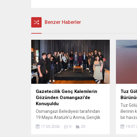
Benzer Haberler
Gazetecilik Genç Kalemlerin
Tuz Gö
Gözünden Osmangazi’de
Bürünüş
Konuşuldu
Tuz Gölü
Osmangazi Belediyesi tarafından
illerinin
19 Mayıs Atatürk’ü Anma, Gençlik
bir havz
ve Spor Bayramı kapsamında
ihtiyacı
17.05.2026
0
29
19.07.
düzenlenen “Medya Buluşmaları”
karşılama
programının konuğu, Bursa
da dikka