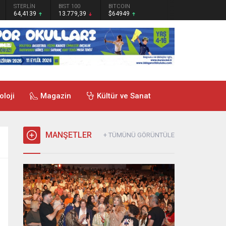
STERLİN
BIST 100
BITCOIN
64,4139
13.779,39
$64949
oloji
Magazin
Kültür ve Sanat
MANŞETLER
+ TÜMÜNÜ GÖRÜNTÜLE