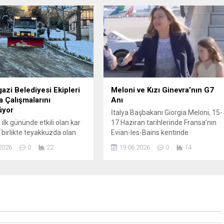
erinde göçmen kuşların
söyleşilerle devam etti. Festival
tası olan bu sığ göl,
kapsamında son olarak
 flamingoların
“Mukadderat” filmi izleyiciyle
aşmasıyla halk arasında
buluşurken, gösterimin ardından
cenneti olarak anılır. Bu yıl
filmin başrol oyuncusu Aslıhan
...
Gürbüz ile yönetmen Nadim Güç
öğrencilerle bir araya gelerek
söyleşi gerçekleştirdi. Bu yıl...
zi Belediyesi Ekipleri
Meloni ve Kızı Ginevra’nın G7
 Çalışmalarını
Anı
üyor
İtalya Başbakanı Giorgia Meloni, 15-
n ilk gününde etkili olan kar
17 Haziran tarihlerinde Fransa’nın
a birlikte teyakkuzda olan
Evian-les-Bains kentinde
i Belediyesi ekipleri,
düzenlenen 52. G7 Liderler
2026
0
22
19.06.2026
0
14
ki buzlanmaları önlemek
Zirvesi’ne katılmak üzere
 tuzlama çalışmaları
Cenevre’ye geldi. Zirvede küresel
ştirdi. Osmangazi
ekonomi, güvenlik ve tedarik
si, olumsuz hava
zincirleri gibi önemli konular
ının ulaşımı aksatmaması
gündeme alındı ve birçok ülke lideri
şmalarını yoğun bir şekilde
hazır bulundu. Zirve sırasında
or. Kent genelinde etkili
Meloni’nin kızı Ginevra kameraların
 yağışının ardından yollarda
yoğun ilgisiyle karşılaştı; küçük kız