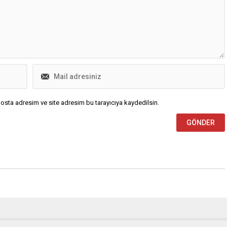
 gelebilecek buzlanmalara
sık sık...
harekete geçen Osmangazi
i...
osta adresim ve site adresim bu tarayıcıya kaydedilsin.