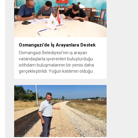
vatandaşlara yeni yaşam alanları sunmak
amacıyla yürüttüğü park çalışmalarını
sürdürüyor....
Osmangazi’de İş Arayanlara Destek
Osmangazi Belediyesi’nin iş arayan
vatandaşlarla işverenleri buluşturduğu
istihdam buluşmalarının bir yenisi daha
gerçekleştirildi. Yoğun katılımın olduğu
organizasyonda işverenlerle birebir
görüşme yapan 50 kişi yapılan
değerlendirmelerin ardından iş sahibi oldu.
Osmangazi Belediyesi’nin, Bursa Ticaret
ve Sanayi Odası (BTSO) ve İŞKUR iş
birliğiyle yıl boyunca sürdürdüğü istihdam
buluşmaları yoğun ilgi görmeye devam...