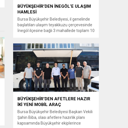
BÜYÜKŞEHİR’DEN İNEGÖL’E ULAŞIM
HAMLESİ
Bursa Büyükşehir Belediyesi, il genelinde
başlatılan ulaşım teyakkuzu çerçevesinde
İnegöl ilçesine bağlı 3 mahallede toplam 10
kilometrelik güzergahta sathi kaplama ve
yol genişletme çalışmalarına başladı. Şahin
Biba başkanlığında başlatılan ulaşım
seferberliği kapsamında Bursa Büyükşehir
Belediyesi Ulaşım Dairesi Başkanlığı
koordinasyonuyla 17 ilçede yol yenileme
çalışmalarına hız verildi. Başkan Vekili
Biba’nın göreve...
BÜYÜKŞEHİR’DEN AFETLERE HAZIR
İKİ YENİ MOBİL ARAÇ
Bursa Büyükşehir Belediyesi Başkan Vekili
Şahin Biba, olası afetlere hazırlık planı
kapsamında Büyükşehir ekiplerince