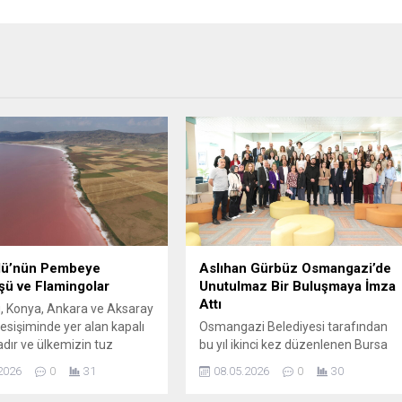
lü’nün Pembeye
Aslıhan Gürbüz Osmangazi’de
ü ve Flamingolar
Unutulmaz Bir Buluşmaya İmza
Attı
, Konya, Ankara ve Aksaray
 kesişiminde yer alan kapalı
Osmangazi Belediyesi tarafından
adır ve ülkemizin tuz
bu yıl ikinci kez düzenlenen Bursa
nın büyük kısmını
Altın Çınar Kısa Film Festivali,
2026
0
31
08.05.2026
0
30
kla birlikte estetik açıdan
Mudanya Üniversitesi’nde
t çeker. İlkbahar ve yaz
gerçekleştirilen film gösterimleri ve