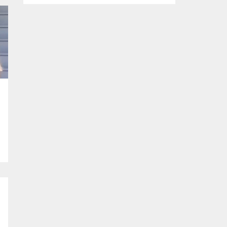
tasarlanan ve imalatı gerçekleştirilen
‘mobil ikram’ ve ‘mobil şarj istasyonu’
araçlarının yapım çalışmalarını inceledi.
Büyükşehir Belediyesi Afet İşleri Dairesi
Başkanlığı tarafından, olası afetler sonrası
vatandaşların temel ihtiyaçlarını
karşılamak amacıyla projelendirilen ‘mobil
ikram’ ve ‘mobil şarj istasyonu’...