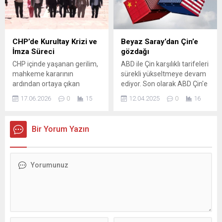
Başkan Şadi Özdemir,
günlerinde yapacağı su ...
zabıtaların belediyenin
imajındaki rolüne vurgu
yaparak, “Sizler
CHP’de Kurultay Krizi ve
Beyaz Saray’dan Çin’e
belediyemizin yüzüsünüz”
İmza Süreci
gözdağı
dedi. Nilüfer Belediye
CHP içinde yaşanan gerilim,
ABD ile Çin karşılıklı tarifeleri
Başkanı Şadi Özdemir,
mahkeme kararının
sürekli yükseltmeye devam
Zabıta Haftası dolayısıyla
ardından ortaya çıkan
ediyor. Son olarak ABD Çin'e
Nilüfer Belediyesi zabıta
belirsizliklerle derinleşti.
yüzde 145, Çin ABD'ye
ekipleriyle bir araya...
17.06.2026
0
15
12.04.2025
0
16
2023 kurultayının iptaliyle
yüzde 125 vergi getirmişti.
birlikte parti içinde çift
Beyaz Saray Sözcüsü
başlılık iddiaları gündeme
Karoline Leavitt, Trump’ın,
Bir Yorum Yazın
geldi; iddianın merkezinde
Çin ile bir ticaret
ise delegelere oy karşılığı
anlaşmasına varılması
ödeme yapıldığı yönündeki
konusunda iyimser
tespitler yer aldı. Mahkeme
olduğunu belirterek, "Çin
kararının ardından Kemal
misillemeye devam ederse,
Kılıçdaroğlu ve parti
bu Çin için iyi olmaz" dedi.
organlarının görevlerine
dönmesiyle süreç yeni bir
boyut kazandı. Özgür...