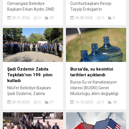
Osmangazi Belediye
Cumhurbaşkanı Recep
Başkanı Erkan Aydın, DMD
Tayyip Erdoğan’ın
(Duchenne Musküler
başkanlığında Beştepe’de
03.01.2026
0
25
06.08.2026
0
0
Distrofi) Hastası 8 yaşındaki
toplanacak. Toplantı saat
Yağız Efe Erim’i makamında
15.30’te başlayacak ve
ağırlayarak yardım
sürece ilişkin koordinasyon
kampanyasına destek verdi.
ile değerlendirmeler ele
Başkan Aydın, “Tüm
alınacak. Kurul, Meclis’e
belediye başkanlarını,
sunulan çerçeve yasanın
siyasileri, Bursa halkını ve
kabulünün ardından örgütün
Bursaspor camiasını Yağız
silah bırakmasının tespit ve
Efe’ye sahip çıkmaya davet
teyit makamı olarak görev
Şadi Özdemir Zabıta
Bursa’da, su kesintisi
ediyorum” dedi. Dört çocuklu
yapacak. Koordinasyon ve
Teşkilatı’nın 199. yılını
tarihleri açıklandı
bir ailenin üçüncü çocuğu
İstihbarat Değerlendirmeleri
kutladı
Bursa Su ve Kanalizasyon
olarak dünyaya gelen Yağız
Toplantıda, süreçte görev
Nilüfer Belediye Başkanı
İdaresi (BUSKİ) Genel
Efe...
alan kurumlarla eş güdüm...
Şadi Özdemir, Zabıta
Müdürlüğü, iklim değişikliği
Teşkilatı’nın 199’uncu
neticesinde ortaya çıkan
03.09.2025
0
37
16.10.2025
0
58
kuruluş yıl dönümünde
kuraklık sonucu su
zabıta ekipleriyle bir araya
kaynaklarının azalması ve
geldi. Hizmetlerinden ve
baraj doluluk oranlarının
başarılı çalışmalarından
kritik seviyeye düşmesi
dolayı zabıtaları kutlayan
sebebiyle 16 Ekim-22 Ekim