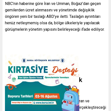
NBC’nin haberine göre İran ve Umman, Boğaz’dan geçen
gemilerden ücret alınmasını ve yönetimde değişiklik
öngören yeni bir taslağı ABD’ye iletti. Taslağın ayrıntıları
henüz netleşmemiş olsa da, bölge ülkeleriyle yapılacak
görüşmelerin yönetim yapısını belirleyeceği ifade ediliyor.
Görüşmelerle Belirlenecek
Yönetim
Taslağa göre
Hürmüz Boğazı’nın yönetimi
, İran ve
Umman’ın diğer Basra Körfezi ülkeleriyle gerçekleştireceği