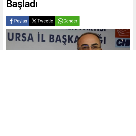
Başladı
Paylaş
Tweetle
Gönder
Yayınlama: 03.07.2026
A
A
+
-
0