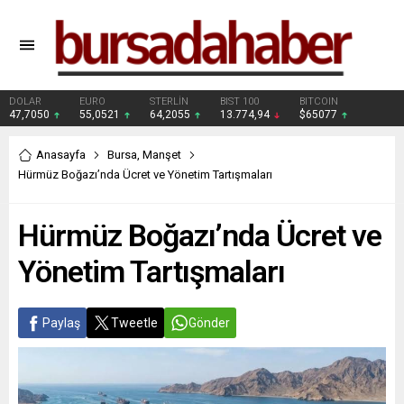
DOLAR
EURO
STERLİN
BIST 100
BITCOIN
47,7050
55,0521
64,2055
13.774,94
$65077
Anasayfa
Bursa
,
Manşet
Hürmüz Boğazı’nda Ücret ve Yönetim Tartışmaları
Hürmüz Boğazı’nda Ücret ve
Yönetim Tartışmaları
Paylaş
Tweetle
Gönder