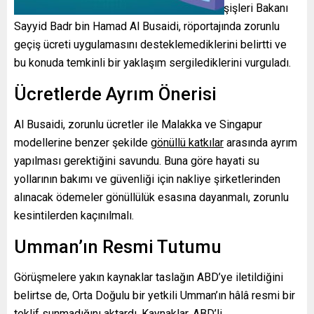
istişareleri takiben şekillenecek. Umman Dışişleri Bakanı
Sayyid Badr bin Hamad Al Busaidi, röportajında zorunlu
geçiş ücreti uygulamasını desteklemediklerini belirtti ve
bu konuda temkinli bir yaklaşım sergilediklerini vurguladı.
Ücretlerde Ayrım Önerisi
Al Busaidi, zorunlu ücretler ile Malakka ve Singapur
modellerine benzer şekilde
gönüllü katkılar
arasında ayrım
yapılması gerektiğini savundu. Buna göre hayati su
yollarının bakımı ve güvenliği için nakliye şirketlerinden
alınacak ödemeler gönüllülük esasına dayanmalı, zorunlu
kesintilerden kaçınılmalı.
Umman’ın Resmi Tutumu
Görüşmelere yakın kaynaklar taslağın ABD’ye iletildiğini
belirtse de, Orta Doğulu bir yetkili Umman’ın hâlâ resmi bir
teklif sunmadığını aktardı. Kaynaklar, ABD’li