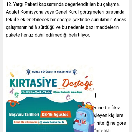
12. Yargı Paketi kapsamında değerlendirilen bu çalışma,
Adalet Komisyonu veya Genel Kurul görüşmeleri sırasında
teklife eklenebilecek bir önerge şeklinde sunulabilir. Ancak
çalışmanın hâlâ sürdüğü ve bu nedenle bazı maddelerin
pakete henüz dahil edilmediği belirtiliyor.
Yeni Tanım ve Ceza Aralığı
Yetkililer, Türk Ceza Kanunu’nun 158. maddesine bir fıkra
ekleyerek IBAN üzerinden istemeden suç işleyen kişilere
ayrı bir tanım getirmeyi planlıyor. Amaç, fiilin niteliğine göre
daha uygun bir yaptırım belirlemek: mevcut “nitelikli