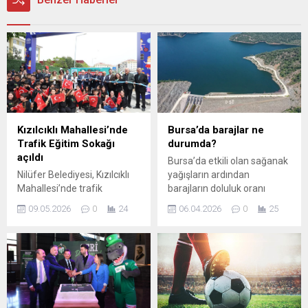
Kızılcıklı Mahallesi’nde
Bursa’da barajlar ne
Trafik Eğitim Sokağı
durumda?
açıldı
Bursa’da etkili olan sağanak
Nilüfer Belediyesi, Kızılcıklı
yağışların ardından
Mahallesi’nde trafik
barajların doluluk oranı
güvenliği açısından risk
yüzde 95,61’e yükseldi. Son
09.05.2026
0
24
06.04.2026
0
25
oluşturan sokağı, Bursa’nın
15 günde doluluk oranında
ilk Trafik Eğitim Sokağı’na
büyük artış yaşandı.
dönüştürdü. Açılışta
Bursa’da son günlerde etkili
konuşan Başkan Şadi
olan sağanak yağışlar baraj
Özdemir, “Sokağı araç
doluluk oranlarına olumlu
trafiğine kapattık,
yansıdı. Yapılan son
çocuklarımızın güvenliğine
ölçümlere göre Bursa’daki