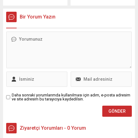
padişahı olan Sultan 1.
göre bu dönemde Suriye’ye
Murad Hüdavendigâr Han,
gönderilen ürün miktarı
vefatının 637’nci yılında
3.182.061 tona ulaşırken,
Bir Yorum Yazın
Kosova’nın başkenti Priştine
ihracat miktarı geçen yılın
yakınlarındaki kabri başında,
aynı dönemine kıyasla
Osmangazi Belediyesi
%36,6 arttı. Değirmencilik
tarafından düzenlenen
ürünleri, değer bazında en
programla anıldı. Kosova
yüksek ihracatı sağlayarak
Meydan Muharebesi sonrası
103.879.000 dolarlık pay
şehit edilen Sultan 1.Murad
aldı. Bunu 102.256.000
Hüdavendigar’ın Kosova’nın
dolarla çimento ve...
başkenti Priştine yakınında
bulunan Mazgit köyündeki
Meşhed-i Hüdavendigar
Türbesi’nde anma töreni...
Daha sonraki yorumlarımda kullanılması için adım, e-posta adresim
ve site adresim bu tarayıcıya kaydedilsin.
Ziyaretçi Yorumları - 0 Yorum