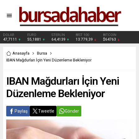
DOLAR
EURO
STERLİN
BIST 100
BITCOIN
47,7111
55,1881
64,4139
13.779,39
$64763
Anasayfa
Bursa
IBAN Mağdurları İçin Yeni Düzenleme Bekleniyor
IBAN Mağdurları İçin Yeni
Düzenleme Bekleniyor
Paylaş
Tweetle
Gönder