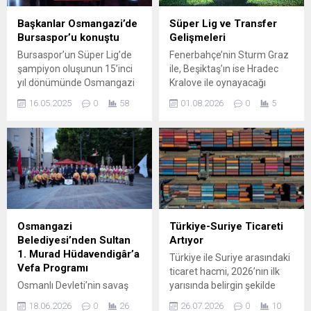
ve geleceğine açtık” dedi.
barajların ortalama doluluk
Nilüfer Belediyesi, Kızılcıklı
oranı yüzde 95,61
Başkanlar Osmangazi’de
Süper Lig ve Transfer
Mahallesi’nde trafik
seviyesine yükseldi. SON 15
Bursaspor’u konuştu
Gelişmeleri
güvenliği bilincinin artırılması
GÜNDE BÜYÜK ARTIŞ
Bursaspor’un Süper Lig’de
Fenerbahçe’nin Sturm Graz
amacıyla hayata geçirilen
Açıklanan...
şampiyon oluşunun 15’inci
ile, Beşiktaş’ın ise Hradec
Trafik Eğitim Sokağı’nın
yıl dönümünde Osmangazi
Kralove ile oynayacağı
açılışı gerçekleştirildi. Açılışa
Belediyesi ve Bursaspor
karşılaşmalar, sadece
Nilüfer Belediye...
16.05.2025
0
58
01.08.2026
0
5
Kulübü tarafından
kulüpler açısından değil ülke
“Bursaspor’a Vefa Yolu’na
puanı sıralaması için de
Davet” etkinliği düzenlendi.
büyük önem taşıyor. Bu
Osmangazi Belediye
maçların sonuçları, Türk
Başkanı Erkan Aydın,
futbolunun Avrupa
“Çocukları maçlara
sıralamasındaki yerini
götürmeyi önümüzdeki
doğrudan etkileyebilir.
sezon da devam ettirmek
Türkiye Futbol Federasyonu,
istiyoruz. Yeni doğan
Süper Lig’de çipli top
Osmangazi
Türkiye-Suriye Ticareti
çocuklara da Bursaspor
teknolojisine geçme kararı
Belediyesi’nden Sultan
Artıyor
forması hediye ediyoruz”
aldı. Sistem yüksek maliyetli
1. Murad Hüdavendigâr’a
Türkiye ile Suriye arasındaki
dedi. Osmangazi Belediyesi
olduğundan, uygulama için...
Vefa Programı
ticaret hacmi, 2026’nın ilk
ve Bursaspor Kulübü,
Osmanlı Devleti’nin savaş
yarısında belirgin şekilde
Bursaspor’un Süper...
meydanında şehit olan tek
genişledi. TİM verilerine
18.06.2026
0
26
26.07.2026
0
10