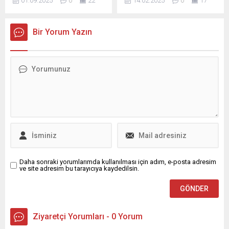
01.09.2025
0
22
14.02.2025
0
17
önemli bir adım attı. Şirket,
16 milyona yaklaştı. Aralıkta
TRY paritesinde
ücretli çalışan sayısı yıllık
gerçekleşen piyasa yapıcı
olarak sanayi sektöründe
Bir Yorum Yazın
emirlerde komisyon
azalırken; inşaat ve ticaret-
ücretlerini sıfırladığını
hizmet sektöründe artış
açıkladı. LİMİT EMİR
gösterdi.
İŞLEMLERİNDE ...
Daha sonraki yorumlarımda kullanılması için adım, e-posta adresim
ve site adresim bu tarayıcıya kaydedilsin.
Ziyaretçi Yorumları - 0 Yorum