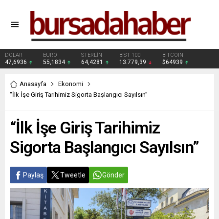
DOLAR
EURO
STERLİN
BIST 100
BITCOIN
47,6936
55,1834
64,4281
13.779,39
$64939
Anasayfa
Ekonomi
“İlk İşe Giriş Tarihimiz Sigorta Başlangıcı Sayılsın”
“İlk İşe Giriş Tarihimiz
Sigorta Başlangıcı Sayılsın”
Paylaş
Tweetle
Gönder