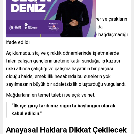
Yok Sayıldık”
Federasyon tarafından yapılan çağrıda, stajyer ve çırakların
yalnızca kısa vadeli sigorta kolları kapsamında
değerlendirilmesinin sosyal devlet ilkesiyle bağdaşmadığı
ifade edildi.
Açıklamada, staj ve çıraklık dönemlerinde işletmelerde
fiilen çalışan gençlerin üretime katkı sunduğu, iş kazası
riski altında çalıştığı ve çalışma hayatının bir parçası
olduğu halde, emeklilik hesabında bu sürelerin yok
sayılmasının büyük bir adaletsizlik oluşturduğu vurgulandı.
Mağdurların en temel talebi ise açık ve net:
“İlk işe giriş tarihimiz sigorta başlangıcı olarak
kabul edilsin.”
Anayasal Haklara Dikkat Çekilecek