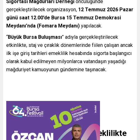
Sigortası Mağdurları Derneği
öncülüğünde
gerçekleştirilecek organizasyon,
12 Temmuz 2026 Pazar
günü saat 12.00’de Bursa 15 Temmuz Demokrasi
Meydanı’nda (Fomara Meydanı)
yapılacak.
“
Büyük Bursa Buluşması
” adıyla gerçekleştirilecek
etkinlikte, staj ve çıraklık dönemlerinde fiilen çalışan ancak
ilk işe giriş tarihleri emeklilik hesabında sigorta başlangıcı
olarak kabul edilmeyen milyonlarca vatandaşın yaşadığı
mağduriyet kamuoyunun gündemine taşınacak.
“Çalıştık, Ürettik Ama Emeklilikte