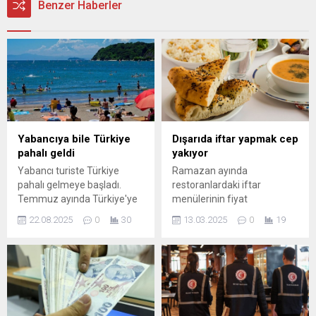
Benzer Haberler
Yabancıya bile Türkiye
Dışarıda iftar yapmak cep
pahalı geldi
yakıyor
Yabancı turiste Türkiye
Ramazan ayında
pahalı gelmeye başladı.
restoranlardaki iftar
Temmuz ayında Türkiye'ye
menülerinin fiyat
gelen yabancı ziyaretçi
artışlarından halk şikayet
22.08.2025
0
30
13.03.2025
0
19
sayısı, geçen yılın aynı ayına
ediyor. Areda Piar
göre yüzde 5 gerileme
tarafından yapılan
gösterdi.
araştırma ise dışarıda iftar
yapmayı tercih edenlerin
büyük bir bölümünün
fiyatların yüksekliğinden
dolayı restoran seçiminde