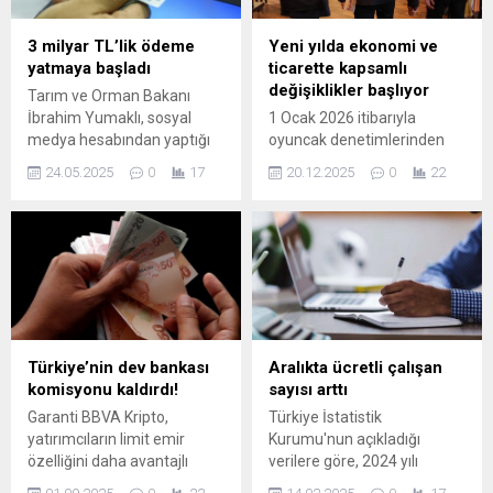
daha dikkatli davrandığını
ortaya koyuyor. Halk, daha
3 milyar TL’lik ödeme
Yeni yılda ekonomi ve
uygun fiyatlı menüler ve
yatmaya başladı
ticarette kapsamlı
ekonomik seçenekleri takip
değişiklikler başlıyor
Tarım ve Orman Bakanı
ediyor. İşte yapılan
İbrahim Yumaklı, sosyal
1 Ocak 2026 itibarıyla
araştırma sonucu ortaya
medya hesabından yaptığı
oyuncak denetimlerinden
çıkan...
açıklamada, yüksek
şirket kuruluşlarına, araç
24.05.2025
0
17
20.12.2025
0
22
enflasyondan dolayı üretim
alım satımından
yapmakta zorlanan
vergilendirmeye kadar
çiftçilerin merakla beklediği
tüketici ve reel sektörü
destekleme ödemelerini
ilgilendiren çok sayıda yeni
duyurdu. Bakan Yumaklı,
düzenleme yürürlüğe
toplam 3 milyar 305 milyon
girecek.
657 bin TL ...
Türkiye’nin dev bankası
Aralıkta ücretli çalışan
komisyonu kaldırdı!
sayısı arttı
Garanti BBVA Kripto,
Türkiye İstatistik
yatırımcıların limit emir
Kurumu'nun açıkladığı
özelliğini daha avantajlı
verilere göre, 2024 yılı
kullanabilmeleri adına
aralıkta ücretli çalışan sayısı