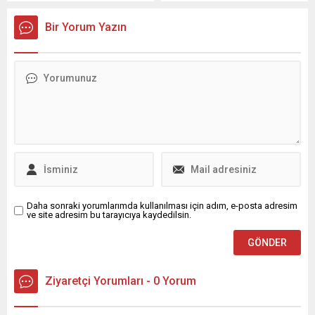
Lockheed Martin savaş
Türk siyasetine dair önemli
zorunda bırakılmasının
uçağı almayı planlarken, bu
görüş ve stratejileri
kabul
Bir Yorum Yazın
uçakların bazı parçalarının
keşfedin, geçmişten
edilemeyeceğini belirterek,
Türkiye’de üretilmesi için de
günümüze etkilerini anlayın.
yetkilileri kalıcı çözümler...
girişimlerde bulunuyor.
Daha sonraki yorumlarımda kullanılması için adım, e-posta adresim
ve site adresim bu tarayıcıya kaydedilsin.
Ziyaretçi Yorumları - 0 Yorum