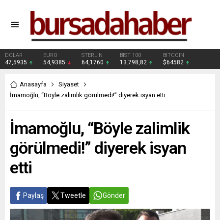
DOLAR
EURO
STERLİN
BIST 100
BITCOIN
47,5935
54,9385
64,1760
13.798,82
$64582
Anasayfa
Siyaset
İmamoğlu, “Böyle zalimlik görülmedi!” diyerek isyan etti
İmamoğlu, “Böyle zalimlik
görülmedi!” diyerek isyan
etti
Paylaş
Tweetle
Gönder