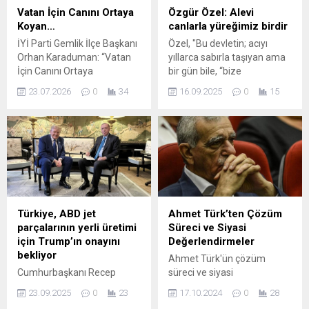
diyen İmamoğlu, “Meselenin
kararın kamu düzeni
Vatan İçin Canını Ortaya
Özgür Özel: Alevi
özü siyasi” dedi. CHP’nin
açısından anlaşılabilir
Koyan…
canlarla yüreğimiz birdir
cumhurbaşkanı adayı,
olduğunu ancak uygulama
İYİ Parti Gemlik İlçe Başkanı
Özel, "Bu devletin; acıyı
İstanbul Büyükşehir
biçiminin ciddi soru işaretleri
Orhan Karaduman: “Vatan
yıllarca sabırla taşıyan ama
Belediye (İBB)
doğurduğunu ifade...
İçin Canını Ortaya
bir gün bile, “bize
Başkanı Ekrem
Koyan Gazilerimizin ve
borçlusunuz” demeyen
İmamoğlu’nun da arasında
23.07.2026
0
34
16.09.2025
0
15
Şehit Ailelerimizin Sesine
Alevilere borcu çoktur."
bulunduğu 107’si...
Kulak Verilmelidir” GEMLİK –
değerlendirmesini yaptı.
İYİ Parti Gemlik İlçe Başkanı
Orhan Karaduman,
Ankara’da günlerdir özlük
hakları ve ekonomik talepleri
için nöbet tutan şehit aileleri
ile gazilerin yaşadığı
zorluklara ilişkin yazılı bir
Türkiye, ABD jet
Ahmet Türk’ten Çözüm
açıklama yaptı. Karaduman,
parçalarının yerli üretimi
Süreci ve Siyasi
vatan uğruna en
için Trump’ın onayını
Değerlendirmeler
ağır bedelleri ödeyen
bekliyor
Ahmet Türk'ün çözüm
kahramanların bugün
Cumhurbaşkanı Recep
süreci ve siyasi
temel yaşam koşulları
Tayyip Erdoğan, yüzlerce
değerlendirmeleri üzerine
ve ekonomik sorunlarla
23.09.2025
0
23
17.10.2024
0
28
Boeing yolcu uçağı ve
derinlemesine bir analiz.
mücadele etmek