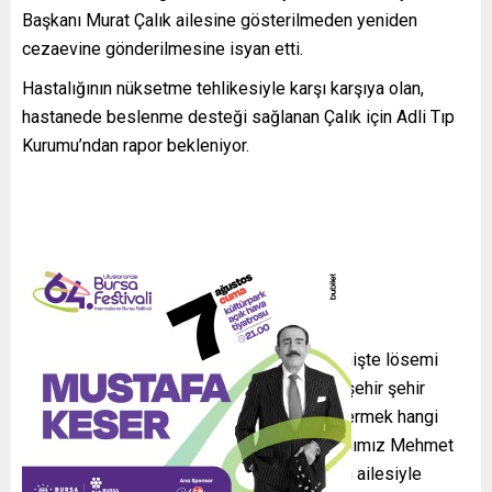
Başkanı Murat Çalık ailesine gösterilmeden yeniden
cezaevine gönderilmesine isyan etti.
Hastalığının nüksetme tehlikesiyle karşı karşıya olan,
hastanede beslenme desteği sağlanan Çalık için Adli Tıp
Kurumu’ndan rapor bekleniyor.
İmamoğlu, “Böyle zalimlik görülmedi! Geçmişte lösemi
tedavisi gören bir insanı, hastane hastane, şehir şehir
dolaştırmak, sonra da cezaevine geri göndermek hangi
vicdana sığar? Beylikdüzü Belediye Başkanımız Mehmet
Murat Çalık, ciddi sağlık sorunlarına rağmen ailesiyle