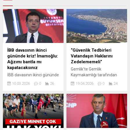
İBB davasının ikinci
“Güvenlik Tedbirleri
gününde kriz! İmamoğlu:
Vatandaşın Haklarını
Ağzımı bantla mı
Zedelememeli”
kapatacaksınız
Gemlik’te Gemlik
İBB davasının ikinci gününde
Kaymakamlığı tarafından
“sandalye ve jandarma”
19–25 Nisan tarihleri
10.03.2026
0
26
19.04.2026
0
24
krizleri yaşandı. Kürsü önüne
arasında ilan edilen toplantı
konulan sandalye ve
ve gösteri yasağı, siyasi ve
çevresindeki jandarmalara
toplumsal çevrelerde
tepki gösteren Ekrem
tartışma yaratmaya devam
İmamoğlu, “Kimin önünü
ediyor. Konuya ilişkin
kesiyorsunuz, ağzımı bantla
kapsamlı bir açıklama yapan
mı kapatacaksınız” dedi.
İYİ Parti Gemlik İlçe Başkanı
İddianame için “iftiraname”
Orhan Karaduman, alınan