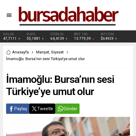
DOLAR
EURO
STERLİN
BIST 100
BITCOIN
47,7111
55,1881
64,4139
13.779,39
$64929
Anasayfa
Manşet
,
Siyaset
İmamoğlu: Bursa’nın sesi Türkiye’ye umut olur
İmamoğlu: Bursa’nın sesi
Türkiye’ye umut olur
Paylaş
Tweetle
Gönder