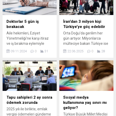
Doktorlar 5 gün iş
İran’dan 3 milyon kişi
bırakacak
Türkiye’ye göç edebilir
Aile hekimleri, Eziyet
Orta Doğu’da gerilim her
Yönetmeliği'ne karşı itiraz
gün artıyor. Milyonlarca
ve iş bırakma eylemiyle
mülteciye bakan Türkiye ise
haklarını savunuyor. Bu
yeni bir göç kriziyle karşı
09.11.2024
0
31
22.06.2025
0
28
mücadelenin sebepleri,
karşıya. Tahminler İranlıların
sonuçları ve sağlık
sınırımızı yöneleceğini
hizmetlerine etkileri
gösteriyor.
hakkında detaylı bilgi edinin.
Tapu sahipleri 2 ay sonra
Sosyal medya
ödemek zorunda
kullanımına yaş sınırı mı
geliyor?
2025 yılı ile birlikte, emlak
vergisi ödemeleri gündeme
Türkiye Büyük Millet Meclisi