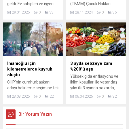
geldi. Ev sahipleri ve işyeri
(TBMM) Çocuk Hakları
sahipleri, emlak vergisi ve
Komisyonu, 13 yaş altındaki
29.01.2025
0
33
28.11.2024
0
36
çevre temizlik vergilerini
çocukların sosyal medya
ödemek için araştırma
kullanımını yasaklayacak
yapmaya başladı. İşte 2025
yeni düzenleme üzerinde
yılı emlak vergisi ödeme
çalışıyor.
takvimi.
İmamoğlu için
3 ayda sebzeye zam
kilometrelerce kuyruk
%200’ü aştı
oluştu
Yüksek gıda enflasyonu ve
CHP'nin cumhurbaşkanı
iklim koşulları ile vatandaş
adayı belirleme seçimine tek
yılın ilk 3 ayında pazarda,
aday olarak giren İBB
markette karakışı yaşadı
23.03.2025
0
22
06.04.2026
0
32
Başkanı Ekrem İmamoğlu,
Fiyatlar katlanarak artarken,
19 Mart günü evine yapılan
zamlar %200’ü aştı.
şafak operasyonunda
Bir Yorum Yazın
gözaltına alındı. Bugün (23
Mart) ön seçimde oy
kullanmak için vatandaşlar