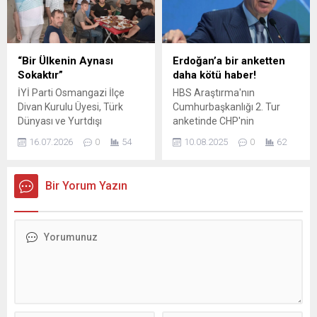
sözlerle eleştirdi. Türkiye’de
iktidarımızın müjdesini
ekonomik büyümenin
veriyoruz" dedi.
toplumun geniş kesimlerine
yansımadığını savunan
“Bir Ülkenin Aynası
Erdoğan’a bir anketten
Yurtsever, “Bir tarafta
Sokaktır”
daha kötü haber!
servet ve gelir belirli
İYİ Parti Osmangazi İlçe
HBS Araştırma'nın
kesimlerde yoğunlaşırken,
Divan Kurulu Üyesi, Türk
Cumhurbaşkanlığı 2. Tur
diğer tarafta milyonlarca
Dünyası ve Yurtdışı
anketinde CHP'nin
vatandaş temel ihtiyaçlarını
Türklerden Sorumlu İlçe
Cumhurbaşkanı adayı ve
karşılamakta...
16.07.2026
0
54
10.08.2025
0
62
Başkan Yardımcısı ve İYİ
tutuklu İBB Başkanı Ekrem
Parti Bursa İl Başkanlığı
İmamoğlu'nun önde olduğu
Turizm Komisyonu Üyesi
görüldü.
Bir Yorum Yazın
Özcan Gönülal, vatandaşın
gerçek gündeminin saha
ziyaretlerinde açıkça
görüldüğünü belirterek,
ekonomik sıkıntılar,
üreticinin yaşadığı zorluklar
ve toplumun beklentilerine
ilişkin dikkat çeken
değerlendirmelerde