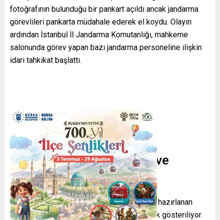
fotoğrafının bulunduğu bir pankart açıldı ancak jandarma
görevlileri pankarta müdahale ederek el koydu. Olayın
ardından İstanbul İl Jandarma Komutanlığı, mahkeme
salonunda görev yapan bazı jandarma personeline ilişkin
idari tahkikat başlattı.
Davaya İlişkin İddianame ve
Suçlamalar
İstanbul Cumhuriyet Başsavcılığı tarafından hazırlanan
iddianamede İmamoğlu, örgütün lideri olarak gösteriliyor.