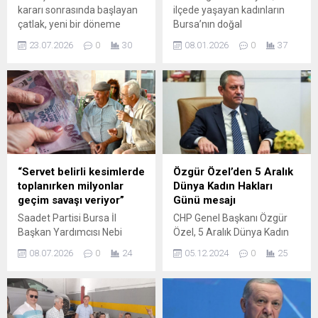
kararı sonrasında başlayan
ilçede yaşayan kadınların
çatlak, yeni bir döneme
Bursa’nın doğal
işaret ediyor. Parti grubunun
güzelliklerini, tarihi mirasını
23.07.2026
0
30
08.01.2026
0
37
önde gelen isimlerinden
ve manevi zenginliklerini
Özgür Özel, geçen salı
yakından tanımalarını
kürsüye çıkarak veda
sağlamak amacıyla hayata
konuşması yaptı ve bu
geçirdiği kültür gezileriyle
vedanın hüznünü taşıdığını
gönüllere dokunmayı
belirtti. Özel konuşmasında,
sürdürüyor. Proje
“Yeni partiyi hep birlikte
çerçevesinde düzenlenen
kuruyoruz, açık farkla ana
beşinci kültür turuna katılan
muhalefet partisi oluyoruz.”
Altınova Mahallesi sakinleri,
“Servet belirli kesimlerde
Özgür Özel’den 5 Aralık
ifadelerini kullandı; bu
unutulmaz anılarla dolu,
toplanırken milyonlar
Dünya Kadın Hakları
sözler...
keyifli bir gün yaşadı. Kültür
geçim savaşı veriyor”
Günü mesajı
ve sanat alanındaki
Saadet Partisi Bursa İl
CHP Genel Başkanı Özgür
çalışmalara değer veren
Başkan Yardımcısı Nebi
Özel, 5 Aralık Dünya Kadın
Osmangazi Belediyesi,...
Yurtsever, gelir
Hakları Günü nedeniyle
08.07.2026
0
24
05.12.2024
0
25
dağılımındaki bozulma ve
sosyal medyadan yaptığı
artan hayat pahalılığına
paylaşımda, "Sürekli
ilişkin yaptığı kapsamlı basın
eleştirdiğimiz toplumsal
açıklamasında iktidarın
cinsiyet eşitliğinin önündeki
ekonomi politikalarını sert
tüm engelleri kaldıracağımız