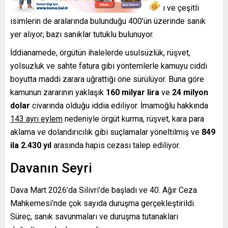
İddianamede belediye yetkilileri, iş insanları ve çeşitli
isimlerin de aralarında bulunduğu 400’ün üzerinde sanık
yer alıyor; bazı sanıklar tutuklu bulunuyor.
İddianamede, örgütün ihalelerde usulsüzlük, rüşvet,
yolsuzluk ve sahte fatura gibi yöntemlerle kamuyu ciddi
boyutta maddi zarara uğrattığı öne sürülüyor. Buna göre
kamunun zararının yaklaşık
160 milyar lira
ve
24 milyon
dolar
civarında olduğu iddia ediliyor. İmamoğlu hakkında
143 ayrı eylem
nedeniyle örgüt kurma, rüşvet, kara para
aklama ve dolandırıcılık gibi suçlamalar yöneltilmiş ve
849
ila 2.430 yıl
arasında hapis cezası talep ediliyor.
Davanın Seyri
Dava Mart 2026’da Silivri’de başladı ve 40. Ağır Ceza
Mahkemesi’nde çok sayıda duruşma gerçekleştirildi.
Süreç, sanık savunmaları ve duruşma tutanakları