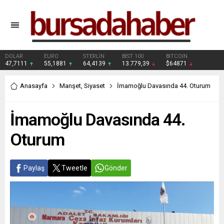
DOLAR
EURO
STERLİN
BIST 100
BITCOIN
47,7111
55,1881
64,4139
13.779,39
$64871
Anasayfa
Manşet
,
Siyaset
İmamoğlu Davasında 44. Oturum
İmamoğlu Davasında 44.
Oturum
Paylaş
Tweetle
Gönder