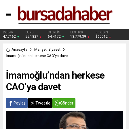
DOLAR
EURO
STERLİN
BIST 100
BITCOIN
47,7162
55,1827
64,4172
13.779,39
$65012
Anasayfa
Manşet
,
Siyaset
İmamoğlu’ndan herkese CAO’ya davet
İmamoğlu’ndan herkese
CAO’ya davet
Paylaş
Tweetle
Gönder