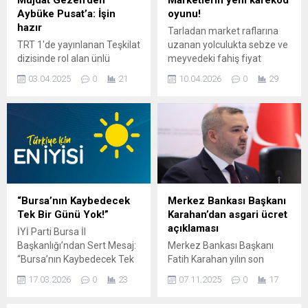
Aybüke Pusat’a: İşin
oyunu!
hazır
Tarladan market raflarına
TRT 1'de yayınlanan Teşkilat
uzanan yolculukta sebze ve
dizisinde rol alan ünlü
meyvedeki fahiş fiyat
oyuncu Aybüke Pusat,
artışlarını ortaya çıkaran
03.04.2025
0
21
10.04.2026
0
29
sosyal medya hesabından
karekod sistemine karşı
"2 Nisan'da satın alım
marketler önlem almaya
yapmıyoruz" diyerek boykot
başladı. Karakodlar çoğu
paylaşımı yaptığı için dizinin
zaman ya boş sayfalara
kadrosundan çıkarıldı. Usta
yönlendiriyor ya da
sanatçı Müjdat Gezen,
etiketlere "0,00" rakamları
Cumhuriyet'teki ...
giriliyor.
“Bursa’nın Kaybedecek
Merkez Bankası Başkanı
Tek Bir Günü Yok!”
Karahan’dan asgari ücret
açıklaması
İYİ Parti Bursa İl
Başkanlığı’ndan Sert Mesaj:
Merkez Bankası Başkanı
“Bursa’nın Kaybedecek Tek
Fatih Karahan yılın son
Bir Günü Yok!” İYİ Parti
enflasyon raporunu açıkladı.
17.03.2026
0
23
07.11.2025
0
17
Bursa İl Başkanlığı’nın geniş
Karahan, TCMB'nin yıl sonu
katılımlı yönetim kurulu
enflasyon tahminini yukarı