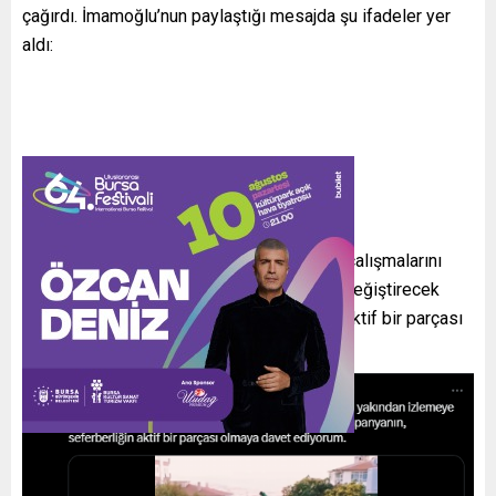
çağırdı. İmamoğlu’nun paylaştığı mesajda şu ifadeler yer
aldı:
“Herkesi, Cumhurbaşkanlığı Aday Ofisi’nin çalışmalarını
yakından izlemeye ve Türkiye’nin kaderini değiştirecek
olan bu büyük kampanyanın, seferberliğin aktif bir parçası
olmaya davet ediyorum.”