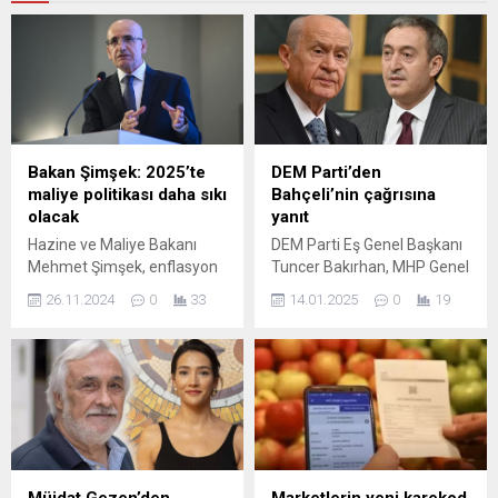
Bakan Şimşek: 2025’te
DEM Parti’den
maliye politikası daha sıkı
Bahçeli’nin çağrısına
olacak
yanıt
Hazine ve Maliye Bakanı
DEM Parti Eş Genel Başkanı
Mehmet Şimşek, enflasyon
Tuncer Bakırhan, MHP Genel
ve maliye politikası hakkında
Başkanı Devlet Bahçeli'nin
26.11.2024
0
33
14.01.2025
0
19
önemli açıklamalarda
ikinci görüşme çağrısına
bulundu. Ekonomik
yönelik açıklama yaptı.
gelişmeler ve stratejiler
üzerine detaylı bilgiler için
yazıyı okuyun.
Müjdat Gezen’den
Marketlerin yeni karekod