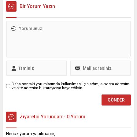
toplantısı, yalnızca bir
yönlü değiştirdi. Ağustos
Bir Yorum Yazın
istişare değil; aynı zamanda
ayında, enflasyonun yıl sonu
Bursa’nın kronikleşen
için yüzde 24-29 aralığında
sorunlarına karşı güçlü bir
olacağını tahmin eden
irade beyanı olarak dikkat
TCMB, bu ...
çekti. Genel Başkan
Yardımcısı Selçuk Türkoğlu,
GİK Üyesi ve Bursa
Milletvekili...
Daha sonraki yorumlarımda kullanılması için adım, e-posta adresim
ve site adresim bu tarayıcıya kaydedilsin.
Ziyaretçi Yorumları - 0 Yorum
Henüz yorum yapılmamış.