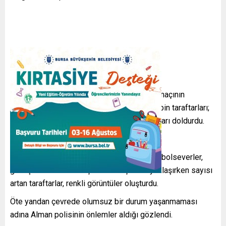
Takımlarının Avrupa’da oynayacağı ilk final maçının
heyecanını yerinde yaşamak isteyen iki ekibin taraftarları;
forma, atkı ve bayraklarla alandaki restoranları doldurdu.
POLİS ÖNLEM ALDI
Günün erken saatlerinde meydana gelen futbolseverler,
güneşli havanın tadını çıkardı. Maç saati yaklaşırken sayısı
artan taraftarlar, renkli görüntüler oluşturdu.
Öte yandan çevrede olumsuz bir durum yaşanmaması
adına Alman polisinin önlemler aldığı gözlendi.