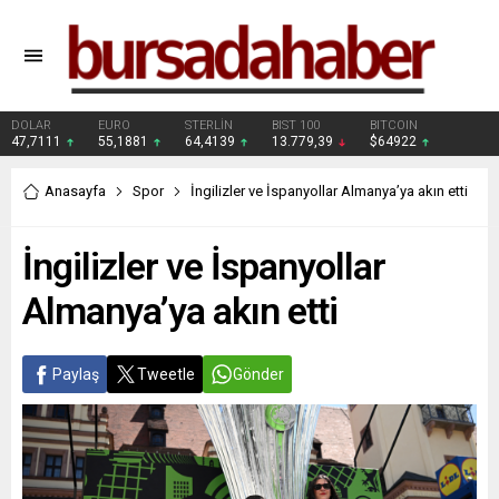
DOLAR
EURO
STERLİN
BIST 100
BITCOIN
47,7111
55,1881
64,4139
13.779,39
$64922
Anasayfa
Spor
İngilizler ve İspanyollar Almanya’ya akın etti
İngilizler ve İspanyollar
Almanya’ya akın etti
Paylaş
Tweetle
Gönder