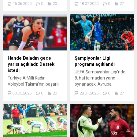
belli oldu. İtalyan basınının
kullanıldı: A Millî Takımımız,
16.06.2025
0
20
18.07.2025
0
27
haberine göre Edin Dzeko,
2026 FIFA Dünya Kupası
Serie A takımı Fiorentina ile
Avrupa Elemeleri E
anlaştı. Haberde Bosnalı
Grubu'nda Kasım ayında
oyuncunun yıllık 2 milyon
oynayacağı son iç saha
euro kazanacağı belirtildi. 2
maçında Bulgaristan ile
yıllık ...
Bursa'da
karşılaşacak.Atatürk Spor
Kompleksi ...
Hande Baladın gece
Şampiyonlar Ligi
yarısı açıkladı: Destek
programı açıklandı
istedi
UEFA Şampiyonlar Ligi'nde
Türkiye A Milli Kadın
8. hafta maçları yarın
Voleybol Takımı’nın başarılı
oynanacak. Avrupa
ismi Hande Baladın, Milletler
futbolunun kulüpler
30.05.2025
0
20
28.01.2025
0
27
Ligi öncesi düzenlenen hala
düzeyindeki bir numaralı
gecesinde açıklamalarda
organizasyonunda yarın
bulundu. “ÇOK GÜZEL BİR
oynanacak müsabakalarla
YAZ BİZİ BEKLİYOR” Henüz
36 takımlı lig aşaması
tam kadro olamadıklarını
tamamlanacak. İlk 8'de yer
vurgulayan Hande Baladın,
alan ekipler doğrudan son
"Açıkçası ...
16 turuna ...