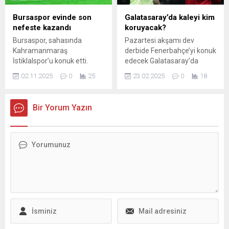
Bursaspor evinde son
Galatasaray’da kaleyi kim
nefeste kazandı
koruyacak?
Bursaspor, sahasında
Pazartesi akşamı dev
Kahramanmaraş
derbide Fenerbahçe’yi konuk
İstiklalspor’u konuk etti.
edecek Galatasaray’da
Yeşil beyazlılar,
kaleyi kimin koruyacağı
02.11.2025
0
25
23.02.2025
0
18
karşılaşmanın son
merak ediliyor.
bölümünde Muhammet
Demir’in attığı golle 3 puanı
Bir Yorum Yazın
hanesine yazdırdı. TFF 2. Lig
Kırmızı Grup’ta mücadele
eden Bursaspor, sahasında
konuk ettiği
Kahramanmaraş
İstiklalspor’u 2-1 mağlup
etti. Taraftarının yoğun
desteğiyle maça hızlı
başlayan yeşil beyazlılar,
karşılaşmanın son
bölümünde Muhammet
Demir’in attığı golle 3...