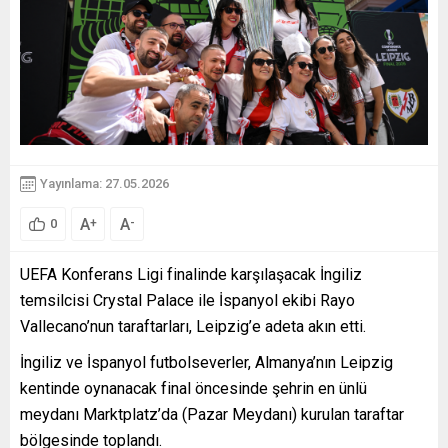
Yayınlama: 27.05.2026
A
A
+
-
0
UEFA Konferans Ligi finalinde karşılaşacak İngiliz
temsilcisi Crystal Palace ile İspanyol ekibi Rayo
Vallecano’nun taraftarları, Leipzig’e adeta akın etti.
İngiliz ve İspanyol futbolseverler, Almanya’nın Leipzig
kentinde oynanacak final öncesinde şehrin en ünlü
meydanı Marktplatz’da (Pazar Meydanı) kurulan taraftar
bölgesinde toplandı.