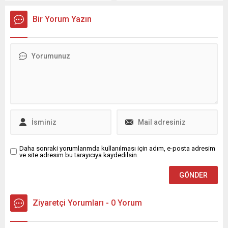
yeni araştırması, yapay zekâ
sohbet botlarının ruh sağlığı
Bir Yorum Yazın
konularında sadece yetersiz
değil, zaman zaman zararlı
olabildiğini gözler önüne
serdi.
Daha sonraki yorumlarımda kullanılması için adım, e-posta adresim
ve site adresim bu tarayıcıya kaydedilsin.
Ziyaretçi Yorumları - 0 Yorum