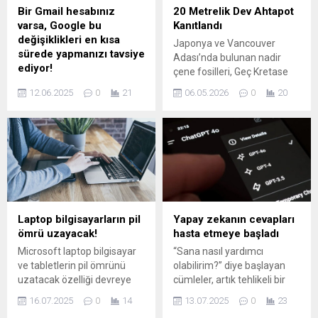
telefonu açıkladı.
Bir Gmail hesabınız
20 Metrelik Dev Ahtapot
varsa, Google bu
Kanıtlandı
değişiklikleri en kısa
Japonya ve Vancouver
sürede yapmanızı tavsiye
Adası’nda bulunan nadir
ediyor!
çene fosilleri, Geç Kretase
Google ve Morning Consult
döneminde denizlerde
12.06.2025
0
21
06.05.2026
0
20
işbirliğiyle yapılan araştırma,
devasa ahtapotların
2024’te Amerikalı Gmail
bulunduğunu ortaya koydu.
kullanıcılarının %60’tan
Araştırmacılar,
fazlasının kimlik avı amaçlı
omurgasızların da büyük
e-postalarla hedef alındığını
boyutlara erişip
ve bu kişilerin üçte birinin
ekosistemlerde baskın rol
veri hırsızlığına uğradığını
oynayabildiğini gösteren
ortaya koydu.
bulgular sundu. Çene
fosilleri, yüksek
Laptop bilgisayarların pil
Yapay zekanın cevapları
çözünürlüklü tomografi ve
ömrü uzayacak!
hasta etmeye başladı
yapay zeka destekli
Microsoft laptop bilgisayar
“Sana nasıl yardımcı
analizlerle detaylandırıldı;
ve tabletlerin pil ömrünü
olabilirim?” diye başlayan
elde edilen veriler bu
uzatacak özelliği devreye
cümleler, artık tehlikeli bir
örneklerin 100–72 milyon yıl
aldı.
sona da götürebiliyor.
öncesine...
16.07.2025
0
14
13.07.2025
0
23
Stanford Üniversitesi’nin