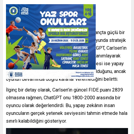
Carlsen’in karşısında yer alan ChatGPT, satrançta güçlü bir
açılış sergilemesine rağmen devam eden oyunda stratejik
hamlelerde zayıf kaldı. Maçın sonunda ChatGPT, Carlsen’in
oyununu “metodik, temiz ve keskin” olarak tanımlayarak
rakibine teslim oldu. Norveçli satranç efsanesi ise yapay
zekânın açılış hamlelerini “gerçekten iyi” bulduğunu, ancak
oyunun devamında doğru kararlar veremediğini belirtti.
İlginç bir detay olarak, Carlsen’in güncel FIDE puanı 2839
olmasına rağmen, ChatGPT onu 1800-2000 arasında bir
oyuncu olarak değerlendirdi. Bu, yapay zekânın insan
oyuncuların gerçek yetenek seviyesini tahmin etmede hala
sınırlı kalabildiğini gösteriyor.