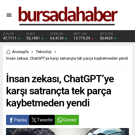
DOLAR
EURO
STERLİN
BIST 100
BITCOIN
47,7111
55,1881
64,4139
13.779,39
$64929
Anasayfa
Teknoloji
İnsan zekası, ChatGPT’ye karşı satrançta tek parça kaybetmeden yendi
İnsan zekası, ChatGPT’ye
karşı satrançta tek parça
kaybetmeden yendi
Paylaş
Tweetle
Gönder