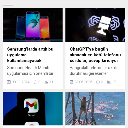
Samsung’larda artık bu
ChatGPT’ye bugün
uygulama
alınacak en kötü telefonu
kullanılamayacak
sordular, cevap kırıcıydı
Samsung Health Monitor
Hangi akıllı telefonlar uzak
uygulaması için önemli bir
durulması gerekenler
güncelleme duyurusu
listesinde? sorusuna
08.11.2024
0
31
23.06.2025
0
17
yapıldı. Yeni özellikler ve
ChatGPT'nin verdiği cevap
iyileştirmelerle sağlığınızı
teknoloji dünyasında
daha iyi takip edin. Detaylar
gündem oldu. Kullanıcı
için makalemizi ziyaret edin!
yorumları, teknik analizler ve
gerçek performans verilerini
değerlendiren yapay zekâ,
bugünün şartlarında
alınabilecek en kötü