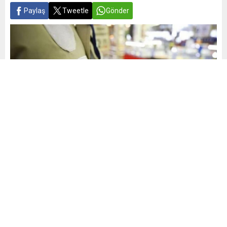
Paylaş
Tweetle
Gönder
Yayınlama: 13.09.2025
A
A
+
-
0
Tarım ve Orman Bakan Yumaklı 2025 Ağustos ayı
denetimlerine ilişkin “Bu yılın ağustos ayında gıda