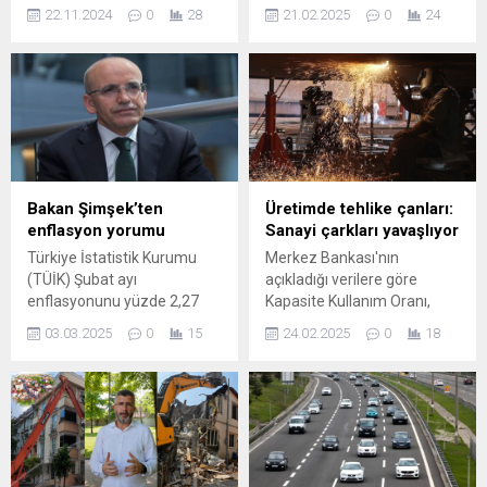
sorunla ilgili MHP Kayseri
ücretlerine 2025-2026
22.11.2024
0
28
21.02.2025
0
24
Milletvekili İsmail
yıllarındaki artışın
Özdemir'den yeni bir teklif
belirleneceği Kamu Toplu İş
geldi. TBMM Başkanlığı'na
Sözleşmeleri Çerçeve
sunulan yasa teklifi, 25 yaş
Protokolüne dair ortak zam
ve üzerindeki araçların geri
talebini hazırladı. İki
dönüşüme ...
konfederasyon, ortak
talebini gelecek hafta
Çalışma ve ...
Bakan Şimşek’ten
Üretimde tehlike çanları:
enflasyon yorumu
Sanayi çarkları yavaşlıyor
Türkiye İstatistik Kurumu
Merkez Bankası'nın
(TÜİK) Şubat ayı
açıkladığı verilere göre
enflasyonunu yüzde 2,27
Kapasite Kullanım Oranı,
olarak açıkladı. Yıllık
şubat ayında da gerileyerek
03.03.2025
0
15
24.02.2025
0
18
enflasyon 39,05 oldu. Bakan
bir önceki aya göre 0,1 puan
Şimşek enflasyonun "9 aydır
azalarak yüzde 74,5
gerilediğini" açıkladı. "DOKUZ
seviyesinde gerçekleşti.
AYDIR GERİLEYEN YILLIK
ENFLASYON" Mehmet
Şimşek'in X hesabından ...