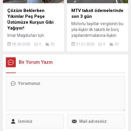
Çözüm Beklerken
MTV taksit ödemelerinde
Yıkımlar Peş Peşe
son 3 gün
Üstümüze Kurşun Gibi
Motorlu taşıtlar vergisinin bu
Yağıyor!
yıla ilişkin ilk taksiti ile borç
İmar Mağdurları İçin
yapılandırmalarına ilişkin
Meclis’e Sert Çağrı: “Artık
taksit ödemelerinin 2
03.06.2026
0
20
31.01.2026
0
20
Bekleme Lüksünüz Yok!”
Şubat'a kadar yapılması
İmar Yasasına Takılanlar
gerekiyor.
Derneği Başkanı İbrahim
Bir Yorum Yazın
Hacıoğlu, Türkiye genelinde
milyonlarca vatandaşın
yıllardır süren yapı kayıt
mağduriyetine karşı Meclis’i
sert şekilde uyardı. Hacıoğlu,
“Artık Meclis’in milyonların
sesine kulak vermesi şart.
Vatandaşın hak kaybına
uğradığı bu süreç, daha
fazla ötelenemez!”
ifadelerini kullandı....