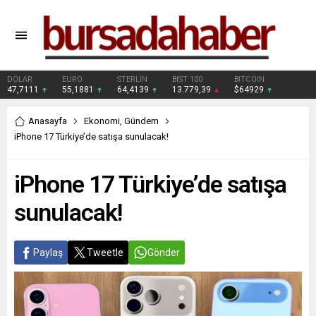
DOLAR
EURO
STERLİN
BIST 100
BITCOIN
47,7111
55,1881
64,4139
13.779,39
$64929
Anasayfa
Ekonomi
,
Gündem
iPhone 17 Türkiye’de satışa sunulacak!
iPhone 17 Türkiye’de satışa
sunulacak!
Paylaş
Tweetle
Gönder