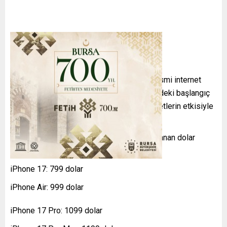
Yeni iPhone modelleri, Apple Türkiye’nin resmi internet
sitesi üzerinden ön siparişe açıldı. Türkiye’deki başlangıç
fiyatları, döviz kuru, vergiler ve diğer maliyetlerin etkisiyle
77.999 TL’den başlıyor.
Apple’ın küresel lansman etkinliğinde açıklanan dolar
bazındaki fiyatlar şu şekildeydi:
iPhone 17: 799 dolar
iPhone Air: 999 dolar
iPhone 17 Pro: 1099 dolar