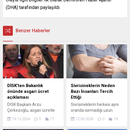
(DHA) tarafından paylaşıldı.
Benzer Haberler
DİSK’ten Bakanlık
Sivrisineklerin Neden
önünde asgari ücret
Bazı İnsanları Tercih
açıklaması
Ettiği
DİSK Başkanı Arzu
Sivrisineklerin herkesi aynı
Çerkezoğlu, asgari ücretle
oranda ısırmadığı uzun
ilgili önemli açıklamalarda
süredir gözlemleniyor; şimdi
19.12.2024
0
17
12.05.2026
0
19
bulundu. Çerkezoğlu,
bilim insanları bu farklılığın
çalışanların yaşam
arkasındaki sebepleri daha