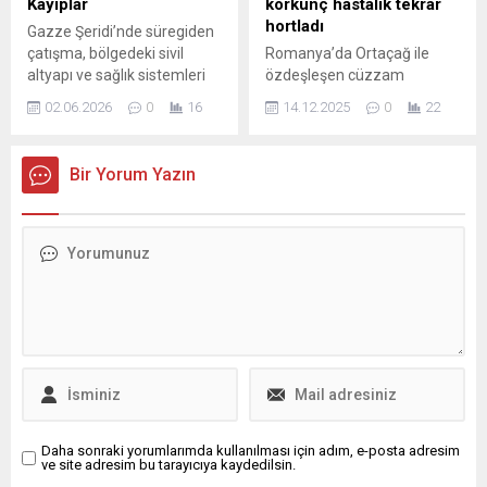
Kayıplar
korkunç hastalık tekrar
mezunların kayıtlı istihdam
hortladı
Gazze Şeridi’nde süregiden
oranları, ilk...
çatışma, bölgedeki sivil
Romanya’da Ortaçağ ile
altyapı ve sağlık sistemleri
özdeşleşen cüzzam
üzerinde ağır etkiler
hastalığına ilişkin vakalar
02.06.2026
0
16
14.12.2025
0
22
bırakmaya devam ediyor.
tespit edilmesi, sağlık
Sağlık Bakanlığı’nın
otoritelerini harekete
paylaştığı son verilere göre,
geçirdi. Ülkenin ikinci büyük
Bir Yorum Yazın
hastanelere son 24 saatte 1
kenti Cluj’da faaliyet
ölü ve 9 yaralı getirildi.
gösteren bir spa
Resmi açıklama, Ekim
merkezinde çalışan iki
2023’ten bu yana devam
masözün test sonuçlarının
eden saldırıların yol açtığı
pozitif çıktığı açıklandı.
can kaybı ve yaralanma
Yetkililer, durumun kontrol
sayılarını güncelledi.
altına alındığını ve kamu
Açıklamada...
sağlığı açısından geniş çaplı
bir risk bulunmadığını
bildirdi.
Daha sonraki yorumlarımda kullanılması için adım, e-posta adresim
ve site adresim bu tarayıcıya kaydedilsin.