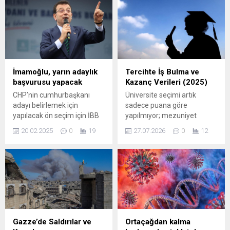
standartlarını yükseltmek
iyi açıklamaya başladı.
için gerekli adımları
Araştırmalar, böceklerin
vurgulayarak, sosyal
insanları seçerken birden
adaletin sağlanması
çok duyusal sinyali
gerektiğini belirtti.
değerlendirerek tercih
yaptığını gösteriyor. Yalnızca
dişi sivrisineklerin ısırdığı
İmamoğlu, yarın adaylık
Tercihte İş Bulma ve
bilinirken, onların hedef
başvurusu yapacak
Kazanç Verileri (2025)
belirlemede kullandığı
CHP’nin cumhurbaşkanı
Üniversite seçimi artık
etmenler arasında vücuttan
adayı belirlemek için
sadece puana göre
yayılan kokular, karbon
yapılacak ön seçim için İBB
yapılmıyor; mezuniyet
dioksit, cilt sıcaklığı ve...
ve TBB Başkanı Ekrem
sonrası iş bulma süresi ve
20.02.2025
0
19
27.07.2026
0
12
İmamoğlu avukatları
gelir beklentileri adaylar için
aracılığıyla CHP Genel
belirleyici hale geldi. TÜİK’in
Merkezi’nde adaylık
son dört yıla ait
başvurusu yapacak.
yükseköğretim istihdam
göstergeleri, hangi alanların
daha hızlı istihdam
sunduğunu ve hangi
bölümlerin daha yüksek
kazanç sağladığını açıkça
Gazze’de Saldırılar ve
Ortaçağdan kalma
ortaya koyuyor. Veriler,