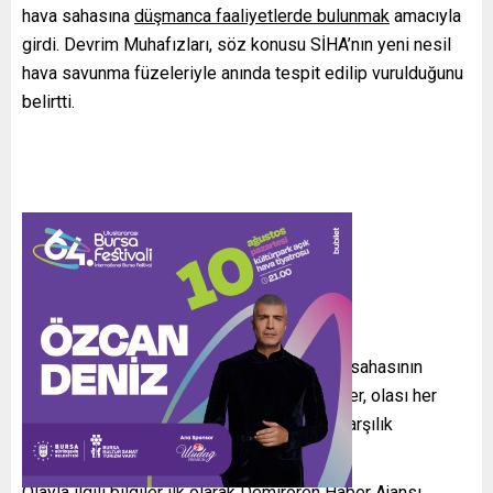
hava sahasına
düşmanca faaliyetlerde bulunmak
amacıyla
girdi. Devrim Muhafızları, söz konusu SİHA’nın yeni nesil
hava savunma füzeleriyle anında tespit edilip vurulduğunu
belirtti.
İhlale Karşı Kararlı Tutum
Yapılan bildiride, İran kara sularının ve hava sahasının
kontrol altında olduğunun altı çizildi. Yetkililer, olası her
türlü ihlale karşı
kesin ve kararlı
şekilde karşılık
verileceği uyarısını yineledi.
Olayla ilgili bilgiler ilk olarak Demirören Haber Ajansı