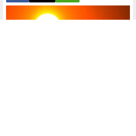
Yayınlama: 31.05.2026
A
A
+
-
0
Mayısın yağışlı günlerinin ardından hazirana girilirken
Türkiye genelinde sıcaklıklar hızla yükseliyor. Meteoroloji
verileri, yaz boyunca “Süper El Nino” etkisinin olası olması