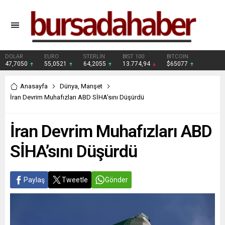
DOLAR
EURO
STERLİN
BIST 100
BITCOIN
47,7050
55,0521
64,2055
13.774,94
$65077
Anasayfa
Dünya
,
Manşet
İran Devrim Muhafızları ABD SİHA’sını Düşürdü
İran Devrim Muhafızları ABD
SİHA’sını Düşürdü
Paylaş
Tweetle
Gönder