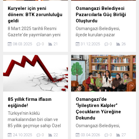
Kuryeler için yeni
Osmangazi Belediyesi
dönem: BTK zorunluluğu
Pazarcılarla Güç Birliği
geldi
Oluşturdu
8 Mart 2025 tarihli Resmi
Osmangazi Belediyesi,
Gazete'de yayımlanan yeni
ilçede kurulan pazar
düzenlemeyle, dijital
yerlerinde vatandaşlara
08.03.2025
0
21
31.12.2025
0
26
platformlarda sunulan hızlı
daha kaliteli hizmet
gönderi hizmetleri posta
sunabilmek amacıyla Bursa
sektörü kapsamına alındı.
Seyyar Pazarcılar Odası ile
Ulaştırma ve Altyapı Bakanı
ortak bir protokole imza attı.
Abdulkadir Uraloğlu,
Osmangazi’de yaşayan
düzenlemenin, hizmet
vatandaşlara 7/24 daha
kalitesini artırmayı ve
nitelikli hizmet sunmayı
tüketici memnuniyetini
hedefleyen Osmangazi
güvence altına almayı
Belediyesi, pazar
85 yıllık firma iflasın
Osmangazi’de
hedeflediğini belirtti. Yeni
yerlerindeki hizmet kalitesini
eşiğinde!
“İyileştiren Kalpler”
düzenleme ile kuryelerin
artırmak amacıyla Bursa
Çocukların Yüreğine
Türkiye’nin köklü
çalışma saatleri BTK'ya
Seyyar Pazarcılar Odası ile
Dokundu
markalarından biri olan ve
bildirilecek ve denetimle
iş birliği yaptı. Osmangazi
85 yıllık geçmişe sahip Özel
Osmangazi Belediyesi,
şikayet yönetimi süreçleri...
Belediye Başkanı...
Gıda, yaşadığı mali sıkıntıları
düzenlediği etkinliklerle
24.10.2025
0
22
03.04.2026
0
27
aşamayınca konkordato ilan
çocukların yalnızca