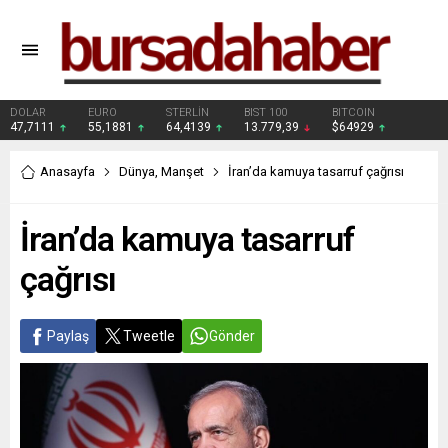
DOLAR
EURO
STERLİN
BIST 100
BITCOIN
47,7111
55,1881
64,4139
13.779,39
$64929
Anasayfa
Dünya
,
Manşet
İran’da kamuya tasarruf çağrısı
İran’da kamuya tasarruf
çağrısı
Paylaş
Tweetle
Gönder