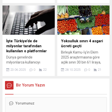
etti. Ankara Batı Asliye
akademik değil, aynı
Ticaret Mahkemesi, şirketin
zamanda duygusal ve
başvurusunu
sosyal gelişimlerine de katkı
değerlendirerek üç aylık iflas
sunmayı sürdürüyor.
koruma kararı verdi ...
“İyileştiren Kalpler Atölyesi”
ile çocukların iç dünyalarına
dokunan Osmangazi
Belediyesi, sevgi, paylaşım
İşte Türkiye’de de
Yoksulluk sınırı 4 asgari
ve farkındalık temelli
milyonlar tarafından
ücreti geçti
çalışmalarla geleceğin
kullanılan o platformlar
Birleşik Kamu-İş’in Ekim
bireylerine güçlü bir
Dünya genelinde
2025 araştırmasına göre
rehberlik sunuyor.
milyonlarca kullanıcıyı
açlık sınırı 30 bin 61 liraya,
Osmangazi Belediyesi,
etkileyen dev veri sızıntısı
yoksulluk sınırı 92 bin 238
Kütüphaneler Haftası
23.06.2025
0
22
28.10.2025
0
21
büyük paniğe neden oldu.
liraya çıktı. Açlık sınırı asgari
etkinlikleri kapsamında
Türkiye’de yaygın olarak
ücreti 7 bin 957 lira aştı.
çocukların duygusal
kullanılan birçok dijital
Yoksulluk sınırı ise dört
gelişimine katkı...
Bir Yorum Yazın
platform da listede yer
asgari ücreti de solladı.
alıyor. Uzmanlar uyarıyor:
Hesaplarınızı hemen kontrol
edin!