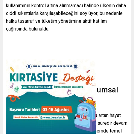
kullanımının kontrol altına alınmaması halinde ülkenin daha
ciddi sıkıntılarla karşılaşabileceğini söylüyor; bu nedenle
halka tasarruf ve tüketim yönetimine aktif katılım
çağrısında bulunuldu.
Ekonomik zorlukların toplumsal
etkileri
Meclis Başkanı Muhammed Bakır Kalibaf da artan hayat
pahalılığına dikkat çekti. Kalibaf, halkın uzun süredir devam
eden dış baskılara direndiğini fakat son dönemde temel