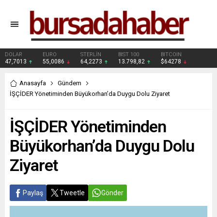
DOLAR
EURO
STERLİN
BIST 100
BITCOIN
47,7013
55,0086
64,2273
13.798,82
$64278
Anasayfa
Gündem
İŞÇİDER Yönetiminden Büyükorhan’da Duygu Dolu Ziyaret
İŞÇİDER Yönetiminden
Büyükorhan’da Duygu Dolu
Ziyaret
Paylaş
Tweetle
Gönder