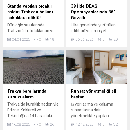
Standa yapılan bıçaklı
39 İlde DEAŞ
saldırı Trabzon halkını
Operasyonlarında 361
sokaklara döktü!
Gözaltı
Dün öğle saatlerinde
Ülke genelinde yürütülen
Trabzon'da; tutuklanan ve
istihbarî ve emniyet
görevden alınan İBB Başkanı
çalışmaları sonucunda, son
04.04.2025
0
18
06.06.2026
0
20
Ekrem İmamoğlu’na
20 gün içinde 39 ilde
özgürlük talebiyle açılan
düzenlenen eş zamanlı
standa yönelik silahlı
operasyonlarda 361 şüpheli
saldırıda bir gençlik kolları
gözaltına alındı.
üyesi yaralanmıştı. Olayın
Operasyonlar, geçmişte
ardından tepkisini
DEAŞ içinde faaliyet
göstermek isteyen Trabzon
gösterenler ile örgüte
halkı protesto düzenleyerek
finansal destek sağladığı
saldırıyı kınadı.
belirlenen kişilere odaklandı.
Trakya barajlarında
Ruhsat yönetmeliği sil
Çalışmalar; Emniyet Genel
kırmızı alarm
baştan
Müdürlüğü İstihbarat
Trakya'da kuraklık nedeniyle
İş yeri açma ve çalışma
Başkanlığı, Terörle
Edirne, Kırklareli ve
ruhsatlarına dair
Mücadele Daire Başkanlığı,
Tekirdağ'da 14 barajdaki
yönetmelikte yapılan
Milli İstihbarat Teşkilatı ve...
ortalama doluluk oranı
kapsamlı değişiklikler Resmi
16.08.2025
0
26
12.12.2025
0
32
yüzde 32'ye geriledi.DSİ
Gazete’de yayımlanarak