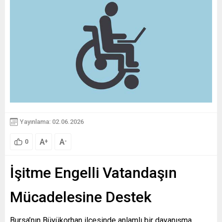
Yayınlama: 02.06.2026
A
A
+
-
0
İşitme Engelli Vatandaşın
Mücadelesine Destek
Bursa’nın Büyükorhan ilçesinde anlamlı bir dayanışma