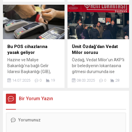
Edirne 11. Bölge
yürürlüğe girdi. Yapılan yeni
Müdürlüğünden alınan
düzenleme, konaklama
verilere göre, Edirne,
tesislerinden halı yıkama
Kırklareli ve Tekirdağ'da DSİ
işletmelerine, güzellik
sorumluluğundaki barajların
salonlarından güneş enerjisi
doluluk ...
...
Bu POS cihazlarına
Ümit Özdağ’dan Vedat
yasak geliyor
Milor sorusu
Hazine ve Maliye
Özdağ, Vedat Milor'un AKP'li
Bakanlığı'na bağlı Gelir
bir belediyenin lokantasına
İdaresi Başkanlığı (GİB),
gitmesi durumunda ise
hem elden yapılan hem de
hakkında soruşturma
14.07.2025
0
19
08.03.2025
0
28
sanal POS cihazları
başlatılmayacağını söyledi.
aracılığıyla yapılan
ödemelerde kayıtdışılığı
Bir Yorum Yazın
önlemek için yeni bir
düzenleme getiriyor. Bu
kapsamda Vergi Usul
Kanunu Genel Tebliği ...