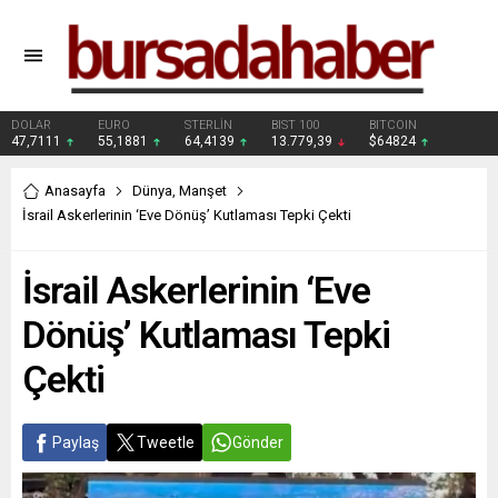
DOLAR
EURO
STERLİN
BIST 100
BITCOIN
47,7111
55,1881
64,4139
13.779,39
$64824
Anasayfa
Dünya
,
Manşet
İsrail Askerlerinin ‘Eve Dönüş’ Kutlaması Tepki Çekti
İsrail Askerlerinin ‘Eve
Dönüş’ Kutlaması Tepki
Çekti
Paylaş
Tweetle
Gönder