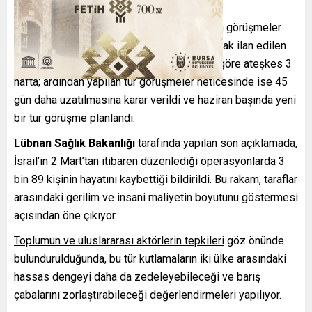
ABD yönetiminin arabuluculuğuyla yürütülen görüşmeler
sonucunda, daha önce 10 günlük geçici olarak ilan edilen
ateşkesin uzatıldığı açıklandı. İlk duyuruya göre ateşkes 3
hafta; ardından yapılan tur görüşmeler neticesinde ise 45
gün daha uzatılmasına karar verildi ve haziran başında yeni
bir tur görüşme planlandı.
Lübnan Sağlık Bakanlığı
tarafında yapılan son açıklamada,
İsrail’in 2 Mart’tan itibaren düzenlediği operasyonlarda 3
bin 89 kişinin hayatını kaybettiği bildirildi. Bu rakam, taraflar
arasındaki gerilim ve insani maliyetin boyutunu göstermesi
açısından öne çıkıyor.
Toplumun ve uluslararası aktörlerin tepkileri
göz önünde
bulundurulduğunda, bu tür kutlamaların iki ülke arasındaki
hassas dengeyi daha da zedeleyebileceği ve barış
çabalarını zorlaştırabileceği değerlendirmeleri yapılıyor.