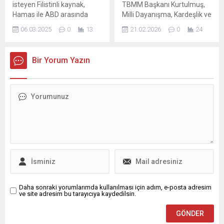
isteyen Filistinli kaynak,
TBMM Başkanı Kurtulmuş,
tereyağı ve Hizan
Hamas ile ABD arasında
Milli Dayanışma, Kardeşlik ve
karakovan...
birkaç hafta önce esirler
Demokrasi Komisyonu
06.03.2025
0
13
21.02.2026
0
24
özelinde bir dirsek
Raporu'na ilişkin yaptığı
temasının yaşandığını
konuşmada, "Ramazan
bildirdi. Kaynağa göre
sonrasında yasal
Bir Yorum Yazın
Hamas, ABD'li temsilci ile
düzenlemelerin gündeme
görüşmesinde ateşkes
gelmesinin şart olduğu
anlaşmasının ikinci
kanaatindeyim" dedi.
aşamasına ...
Daha sonraki yorumlarımda kullanılması için adım, e-posta adresim
ve site adresim bu tarayıcıya kaydedilsin.