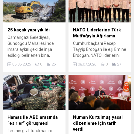
sonucunu doğurmması
deneyiminizi iyileştirin.
gerektiğini
bildirdi. Bakanlık,"İsrail’in
Gazze’de açlık ve bulaşıcı
hastalıkları Filistin halkına
25 kaçak yapı yıkıldı
NATO Liderlerine Türk
karşı bir silah olarak
Mutfağıyla Ağırlama
Osmangazi Belediyesi,
kullanması uluslararası
Gündoğdu Mahallesi’nde
Cumhurbaşkanı Recep
toplumun dikkatinden
imara aykırı şekilde inşa
Tayyip Erdoğan ile eşi Emine
kaçmamalıdır" dedi.
edildiği belirlenen bina,
Erdoğan, NATO liderlerini
inşaat temeli ve çevre
Cumhurbaşkanlığı Ana
06.05.2025
0
26
08.07.2026
0
27
duvarı olmak üzere 25
Binası merdivenlerinde
kaçak yapının yıkımını
karşıladı. Karşılama sonrası
gerçekleştirdi. Osmangazi
liderler ve eşleriyle fotoğraf
Belediyesi, kaçak
çekimi yapıldı, ardından
yapılaşmaya karşı
resmi yemeğe geçildi.
mücadelesini kararlılıkla
Sunulan menü, Türkiye’nin
sürdürüyor. Planlı ve modern
farklı yöresel tatlarını
bir şehir inşa etmek için
vurgulayacak şekilde
çaba harcayan Osmangazi
hazırlandı ve konukların
Hamas ile ABD arasında
Numan Kurtulmuş yasal
Belediyesi, Gündoğdu
beğenisine sunuldu.
“esirler” görüşmesi
düzenleme için tarih
Mahallesi’nde imara aykırı
Menüde öne çıkan lezzetler
verdi
İsminin gizli tutulmasını
şekilde inşa edildiği...
Başlangıçta, Trabzon