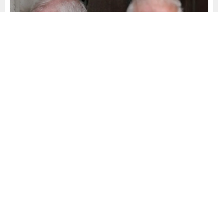
Yayınlama: 22.05.2026
A
A
+
-
0
İngiliz polisi, Kral Charles’ın kardeşi Andrew Mountbatten-
Windsor hakkında yürütülen soruşturmanın uzun ve
karmaşık olacağını belirtti. Şubat ayında Norfolk’taki evinde
gözaltına alınan 66 yaşındaki Mountbatten-Windsor, kamu
görevini kötüye kullanma şüphesiyle saatlerce sorgulandı.