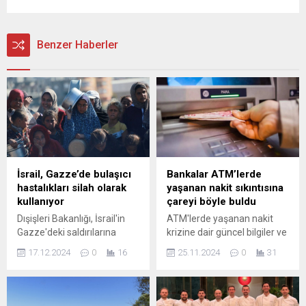
Benzer Haberler
İsrail, Gazze’de bulaşıcı
Bankalar ATM’lerde
hastalıkları silah olarak
yaşanan nakit sıkıntısına
kullanıyor
çareyi böyle buldu
Dışişleri Bakanlığı, İsrail'in
ATM'lerde yaşanan nakit
Gazze'deki saldırılarına
krizine dair güncel bilgiler ve
ilişkin yaptığı
bu soruna yönelik geliştirilen
17.12.2024
0
16
25.11.2024
0
31
açıklamada, bölgede
yeni teknolojik çözümleri
yaşanan gelişmelerin,
keşfedin. Finansal sistemin
İsrail’in Gazze’de işlediği
geleceğini şekillendiren
soykırımın gözardı edilmesi
yeniliklerle ATM