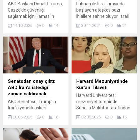
ABD Başkanı Donald Trump,
Lübnan ile İsrail arasında
Gazze’de güvenliği
başlayan ateşkes bazı
sağlamak için Hamas’ın
ihlallere sahne oluyor. İsrail
geçici olarak bölgede görev
ordusu, bugünün erken
14.10.2025
0
14
30.11.2024
0
21
yapmasına onay verdi. Bu
saatlerinde Lübnan'ın
karar İsrail’in Hamas’ı
güneyinde Hizbullah'a ait bir
ortadan kaldırma hedefiyle
füze rampasını vurduğunu
çelişti. Trump ateşkesi
duyurdu. Lübnan ile İsrail
İsrail’in zaferi olarak
arasında varılan ateşkes
nitelerken Şarm el Şeyh’te
anlaşması, 27 Kasım ...
imzalanacak belgeyle
savaşın sona ereceğini
duyurdu.
Senatodan onay çıktı:
Harvard Mezuniyetinde
ABD İran’a istediği
Kur’an Tilaveti
zaman saldıracak
Harvard Üniversitesi
ABD Senatosu, Trump’ın
mezuniyet töreninde
İran’a yönelik askeri
Suheila Mukhtar tarafından
yetkilerini sınırlamayı
Kur’an-ı Kerim’in Alak
28.06.2025
0
16
02.06.2026
0
15
reddetti. 47’ye karşı 53 oyla
Suresi’nin ilk ayetlerinin
düşen önergeyle birlikte,
okunması, salonda dikkat
Başkan’ın Kongre onayı
çekici bir an oluşturdu.
olmadan savaş emri
Tilavet, katılımcılar