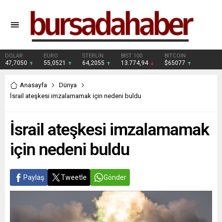
DOLAR
EURO
STERLİN
BIST 100
BITCOIN
47,7050
55,0521
64,2055
13.774,94
$65077
Anasayfa
Dünya
İsrail ateşkesi imzalamamak için nedeni buldu
İsrail ateşkesi imzalamamak
için nedeni buldu
Paylaş
Tweetle
Gönder