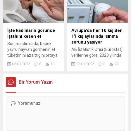
verebilmesinin önü açıldı.
tarafından saygıyla
Demokratların itirazları
dinlenirken okuma eylemi,
yetersiz kaldı, Trump’ın
öğrenme ve ilim arayışının
yetkileri daha da güçlendi.
sembolü olarak
değerlendirildi. Tören
İşte kadınların görünce
Avrupa’da her 10 kişiden
sırasında yankılanan “Oku!”
iştahını kesen et
1’i kış aylarında ısınma
çağrısı, yalnızca dini bir ritüel
sorunu yaşıyor
Son araştırmada, bebek
değil; evrensel bir bilgi,
yavru hayvan görmenin et
AB İstatistik Ofisi (Eurostat)
eğitim ve entelektüel...
tüketimini azalttığını ortaya
verilerine göre, 2023 yılında
çıkardı.
AB nüfusunun yüzde 10,6’sı
05.03.2025
0
19
27.01.2025
0
27
evlerini yeterince ısıtamıyor.
Bu oran, 2022’ye göre 1,3
puanlık bir artış gösterdi.
Bir Yorum Yazın
Isınma zorluğu, özellikle
bazı ülkelerde daha belirgin
hale geldi.