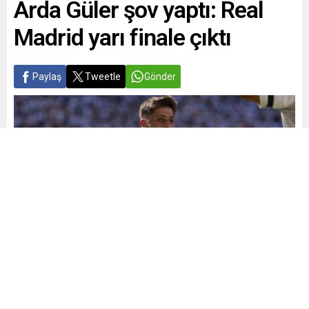
Arda Güler şov yaptı: Real
Madrid yarı finale çıktı
Paylaş
Tweetle
Gönder
Yayınlama: 06.07.2025
A
A
+
-
0