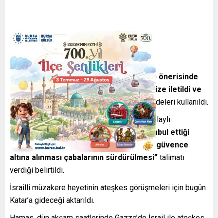
Açıklamada,
“Hamas’ın Katar’ın (ateşkes) önerisinde
yapmak istediği değişiklikler dün gece bize iletildi ve
bunlar İsrail için kabul edilebilir değil
” ifadeleri kullanıldı.
İsrail Başbakanı Binyamin Netanyahu’nun dolaylı
görüşmelerin kabul edilmesi ve “
İsrail’in kabul ettiği
Katar önerisi doğrultusunda rehinelerin güvence
altına alınması çabalarının sürdürülmesi”
talimatı
verdiği belirtildi.
İsrailli müzakere heyetinin ateşkes görüşmeleri için bugün
Katar’a gideceği aktarıldı.
Hamas, dün akşam saatlerinde Gazze’de İsrail ile ateşkes