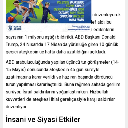
Durum
İsrail ordusu, 2 Mart’ta yoğun hava saldırıları düzenleyerek
Lübnan’ın güneyindeki bazı yerleşimleri hedef aldı; bu
saldırılar sonucunda Lübnan içinde yerinden edilenlerin
sayısının 1 milyonu aştığı bildirildi. ABD Başkanı Donald
Trump, 24 Nisan’da 17 Nisan’da yürürlüğe giren 10 günlük
geçici ateşkesin üç hafta daha uzatıldığını açıkladı.
ABD arabuluculuğunda yapılan üçüncü tur görüşmeler (14-
15 Mayıs) sonucunda ateşkesin 45 gün süreyle
uzatılmasına karar verildi ve haziran başında dördüncü
turun yapılması kararlaştırıldı. Buna rağmen sahada gerilim
sürüyor; İsrail saldırılarını yoğunlaştırırken, Hizbullah
kuvvetleri de ateşkesi ihlal gerekçesiyle karşı saldırılar
düzenliyor.
İnsani ve Siyasi Etkiler