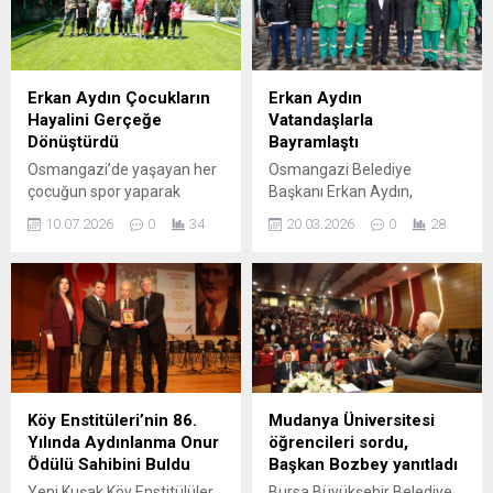
Erkan Aydın Çocukların
Erkan Aydın
Hayalini Gerçeğe
Vatandaşlarla
Dönüştürdü
Bayramlaştı
Osmangazi’de yaşayan her
Osmangazi Belediye
çocuğun spor yaparak
Başkanı Erkan Aydın,
sağlıklı bir şekilde
Ramazan Bayramı’nı
10.07.2026
0
34
20.03.2026
0
28
büyümesini hedefleyen
vatandaşlarla birlikte
Osmangazi Belediyesi, spor
karşılayarak birlik ve
tesisi yatırımlarını aralıksız
beraberlik mesajı verdi.
sürdürüyor. Bu kapsamda
Ramazan Bayramı’nın ilk
Osmangazi Belediye
gününde Osmangazi
Başkanı Erkan Aydın,
Belediye Başkanı Erkan
Güneybudaklar
Aydın, bayram namazını
Mahallesi’nde yaşayan
Nilüferköy Camii’nde
çocukların talebini yerine
cemaat ile birlikte kıldı.
Köy Enstitüleri’nin 86.
Mudanya Üniversitesi
getirerek mahalleye yeni bir
Namazın ardından cami
Yılında Aydınlanma Onur
öğrencileri sordu,
halı saha kazandırdı.
avlusunda vatandaşlarla bir
Ödülü Sahibini Buldu
Başkan Bozbey yanıtladı
Çocukların spor yaparak
araya gelen Aydın, mahalle
Yeni Kuşak Köy Enstitülüler
Bursa Büyükşehir Belediye