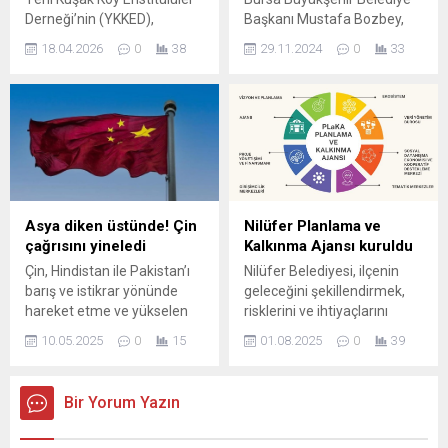
sağlıklı, mutlu ve sosyal
sakinleri ile tek tek
Derneği’nin (YKKED),
Başkanı Mustafa Bozbey,
bireyler olarak yetişmesine
bayramlaştı. Özellikle
Aydınlanma Onur Ödülü’nün
Mudanya Üniversitesi’nde
büyük önem...
çocuklarla yakından...
18.04.2026
0
38
29.11.2024
0
33
sahibi Prof. Dr. Bilsay Kuruç
eğitim gören öğrencilerle bir
oldu. Osmangazi
araya gelerek tecrübelerini
Belediyesi’nin katkılarıyla
aktardı. Başarıya ulaşmanın
düzenlenen ödül töreninde
ilk aşamasının hayal kurmak
konuşan Osmangazi
olduğunu söyleyen Başkan
Belediye Başkanı Erkan
Bozbey, “Her şey hayal
Aydın, “Tüm bu imkanları
kurmakla başlıyor. Hayal
başta Mustafa Kemal
kurun, hedef koyun ve
Atatürk olmak üzere, bize
planlama yapın.
Asya diken üstünde! Çin
Nilüfer Planlama ve
bu yolu açanlara borçluyuz.”
Başarılmayacak hiçbir şey
çağrısını yineledi
Kalkınma Ajansı kuruldu
dedi. Anadolu’nun makus
yok” diye konuştu. Her
Çin, Hindistan ile Pakistan’ı
Nilüfer Belediyesi, ilçenin
tarihini değiştiren Köy
fırsatta gençlerle bir araya
barış ve istikrar yönünde
geleceğini şekillendirmek,
Enstitüleri’nin 86. kuruluş...
gelen...
hareket etme ve yükselen
risklerini ve ihtiyaçlarını
gerilim karşısında itidalli
tespit etmek, sürdürülebilir
10.05.2025
0
15
01.08.2025
0
39
davranma çağrısında
kalkınmayı sağlamak
bulundu.
amacıyla Türkiye’de bir ilke
imza atarak “Nilüfer
Bir Yorum Yazın
Planlama ve Kalkınma
Ajansı”nı (Nilüfer PlaKA)