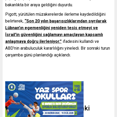
bakanlıkta bir araya geldiğini duyurdu.
Pigott, yürütülen müzakerelerde ilerleme kaydedildiğini
belirterek,
“Son 20 yılın başarısızlıklarından sıyrılarak
Lübnan’ın egemenliğini yeniden tesis etmeyi ve
İsrail’in güvenliğini sağlamayı amaçlayan kapsamlı
anlaşmaya doğru ilerleniyor.”
ifadesini kullandı ve
ABD’nin arabuluculuk kararlılığını yineledi. Bir sonraki turun
çarşamba günü planlandığı açıklandı.
Ateşkes Süreci ve Sahadaki