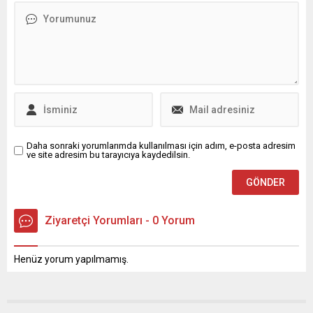
hayata geçirdi. Nilüfer
Belediyesi, yerel kalkınma ve
planlama alanında öncü bir
adıma imza atarak
Türkiye’de örnek bir
çalışmayı başlattı. Belediye,
paydaşları ile birlikte...
Daha sonraki yorumlarımda kullanılması için adım, e-posta adresim
ve site adresim bu tarayıcıya kaydedilsin.
Ziyaretçi Yorumları - 0 Yorum
Henüz yorum yapılmamış.