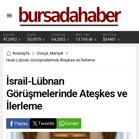
DOLAR
EURO
STERLİN
BIST 100
BITCOIN
47,5952
55,0575
64,2502
13.769,40
$64451
Anasayfa
Dünya
,
Manşet
İsrail-Lübnan Görüşmelerinde Ateşkes ve İlerleme
İsrail-Lübnan
Görüşmelerinde Ateşkes ve
İlerleme
Paylaş
Tweetle
Gönder