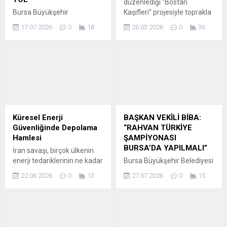
düzenlediği “Bostan
Bursa Büyükşehir
Kaşifleri” projesiyle toprakla
Belediyesi, il genelinde
bağ kuran 15 öğrenci, ata
17.07.2026
0
18
26.03.2026
0
36
çalışmalarını sürdürdüğü
tohumlarından kompost
yeni imar yolları kapsamında
yapımına kadar tarımın
İnegöl ilçesindeki dört
birçok alanını deneyimledi.
mahalleye toplam 18
Doğa sevgisini erken yaşta
kilometre uzunluğunda yeni
aşılamak ve tarımsal
yol kazandırıyor. Bursa
farkındalık yaratmak
Büyükşehir Belediyesi
amacıyla düzenlenen
Ulaşım Dairesi Başkanlığı,
“Bostan Kaşifleri” projesi,
İnegöl’ün Akhisar, Baykoca,
geleceğin yarınları çocukları
Küresel Enerji
BAŞKAN VEKİLİ BİBA:
Yeniceköy ve Huzur
Ürünlü Kent Bostanları’nda
Güvenliğinde Depolama
“RAHVAN TÜRKİYE
mahallelerinde toplam 18
buluşturdu. 15 ortaokul
Hamlesi
ŞAMPİYONASI
kilometre uzunluğunda yeni
öğrencisi, etkinlikte toprakla
BURSA’DA YAPILMALI”
İran savaşı, birçok ülkenin
imar yolu açma hedefiyle
buluşarak, ata tohumları
enerji tedariklerinin ne kadar
Bursa Büyükşehir Belediyesi
çalışmalarına devam ediyor.
ve...
kırılgan olduğunu açıkça
Başkan Vekili Şahin Biba,
Söz konusu bölgede...
22.06.2026
0
13
27.07.2026
0
15
ortaya koydu. Kriz sırasında
Geleneksel Rahvan At
Hürmüz Boğazı’nın fiilen
Yarışları açılış törenindeki
kapanması, küresel ham
konuşmasında rahvan atlı
petrol ve LNG arzında ciddi
spor dalında Türkiye
kesintilere yol açarken
Şampiyonası’nın Bursa’da