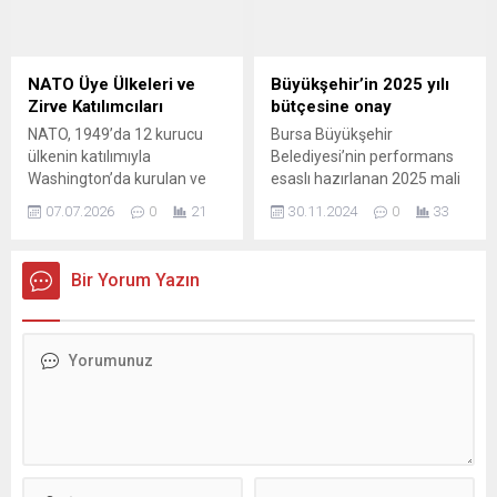
fiyatları sert biçimde yukarı
gerçekleştirilmesini arzu
çekti ve ülkeleri stratejik
ettiklerini söyledi.
stoklarını güçlendirmeye itti.
Büyükşehir Belediyesi
Bu kapsamda hem zengin
Gençlik ve Spor Hizmetleri
NATO Üye Ülkeleri ve
Büyükşehir’in 2025 yılı
hem de kaynak bağımlısı
Dairesi Başkanlığı ve Türkiye
Zirve Katılımcıları
bütçesine onay
devletler, satışa...
Geleneksel Atlı Spor Dalları
NATO, 1949’da 12 kurucu
Bursa Büyükşehir
Federasyonu iş birliğiyle
ülkenin katılımıyla
Belediyesi’nin performans
tertip edilen Geleneksel
Washington’da kurulan ve
esaslı hazırlanan 2025 mali
Rahvan At Yarışları, Ürünlü
yıllar içinde genişleyerek
yılı performans programı ve
Rahvan...
07.07.2026
0
21
30.11.2024
0
33
bugün resmi olarak 32
2025 mali yılı bütçesi oy
üyeye ulaşan bir savunma
çokluğuyla kabul edildi.
ve siyasi işbirliği örgütüdür.
Büyükşehir Belediyesi’nin
Bir Yorum Yazın
Son genişlemelerde
gider bütçesi 36 milyar 500
Finlandiya ve İsveç ittifaka
milyon TL olarak öngörüldü.
katılarak en yeni üyeler
Başkan Mustafa Bozbey,
olarak sürece dahil
“2025 yılı bütçesi
olmuştur. Türkiye’nin ev
Bursa’mıza hayırlı olsun”
sahipliğinde düzenlenen 36.
dedi. Bursa Büyükşehir
NATO Zirvesi’ne, ittifakın
Belediye Meclisi’nin kasım
tüm üye devlet ve...
ayı üçüncü oturumu,
Büyükşehir...