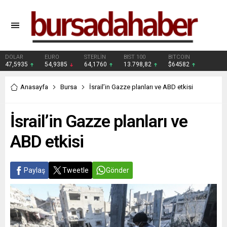
DOLAR
EURO
STERLİN
BIST 100
BITCOIN
47,5935
54,9385
64,1760
13.798,82
$64582
Anasayfa
Bursa
İsrail’in Gazze planları ve ABD etkisi
İsrail’in Gazze planları ve
ABD etkisi
Paylaş
Tweetle
Gönder