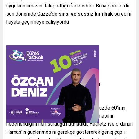
uygulanmamasını talep ettiği ifade edildi. Buna göre, ordu
son dönemde Gazze’de
sinsi ve sessiz bir ilhak
sürecini
hayata geçirmeye çalışıyordu.
Planın hedefleri ve kamuoyuna
yansımaları
Netanyahu’nun, Gazze Şeridi’nin mevcutta yüzde 60’ının
kontrol edildiğini ve bu oranın %70’e çıkarılmasının
hedeflendiğini ileri sürdüğü hatırlatıldı. Haaretz ise ordunun
Hamas’ın güçlenmesini gerekçe göstererek geniş çaplı