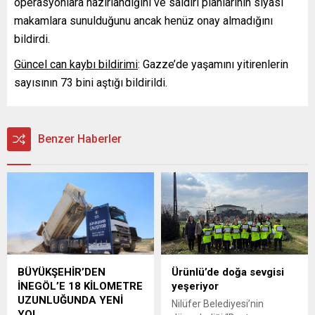
operasyonlara hazırlandığını ve saldırı planlarının siyasi
makamlara sunulduğunu ancak henüz onay almadığını
bildirdi.
Güncel can kaybı bildirimi
: Gazze’de yaşamını yitirenlerin
sayısının 73 bini aştığı bildirildi.
Benzer Haberler
BÜYÜKŞEHİR’DEN
Ürünlü’de doğa sevgisi
İNEGÖL’E 18 KİLOMETRE
yeşeriyor
UZUNLUĞUNDA YENİ
Nilüfer Belediyesi’nin
YOL