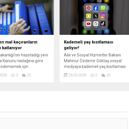
yerel sebze fidesi
ara ücretsiz olarak verildi.
elediyesi ile Nilüfer
 Kalkınma Kooperatifi
) iş birliğinde, vatandaşları
teşvik etmek...
n mal kaçıranların
Kademeli yaş kısıtlaması
ı katlanıyor
geliyor!
kanlığı’nın hazırladığı yeni
Aile ve Sosyal Hizmetler Bakanı
ra Kanunu taslağına göre
Mahinur Özdemir Göktaş sosyal
 ödememek için
medyaya kademeli yaş kısıtlaması
ını kasten eksiltenlere 5
düzenlemesi için sona aşamaya
2025
0
22
25.02.2025
0
20
r hapis ve ağır para
geldiklerini duyurdu.
 öngörülüyor.