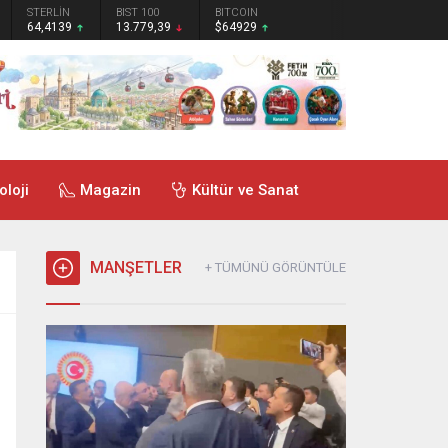
STERLİN
BIST 100
BITCOIN
64,4139
13.779,39
$64929
oloji
Magazin
Kültür ve Sanat
MANŞETLER
+ TÜMÜNÜ GÖRÜNTÜLE