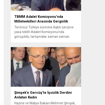
TBMM Adalet Komisyonu’nda
Milletvekilleri Arasında Gerginlik
Terörsüz Türkiye sürecine ilişkin çerçeve
yasa teklifi Adalet Komisyonu’nda
görüşüldü; tartışmalar zaman zaman
yükseldi ve oturum kısa süreliğine kesintiye
uğradı. Komisyon çalışmalarında kimi
milletvekilleri arasında sözlü gerilim
yaşandı, daha sonra fiziksel arbede çıktı.
Görüşme sırasında İyi Parti ile MHP
milletvekilleri arasında söz düellosu
başladı; taraflar birbirlerini sert ifadelerle
eleştirdi. Tartışma...
Şimşek’e Gercüş’te İşsizlik Derdini
Anlatan Kadın
Hazine ve Maliye Bakanı Mehmet Şimşek,