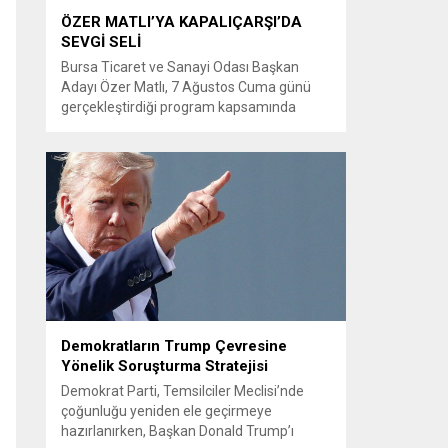
ÖZER MATLI’YA KAPALIÇARŞI’DA
SEVGİ SELİ
Bursa Ticaret ve Sanayi Odası Başkan
Adayı Özer Matlı, 7 Ağustos Cuma günü
gerçekleştirdiği program kapsamında
BTSO’nun kurucusu Osman Fevzi Efendi’yi
kabri başında andı, Ulu Cami’de cuma
namazına katıldı ve Kapalıçarşı esnafı ile
buluştu. Bursa Ticaret ve Sanayi Odası
Başkan Adayı Özer Matlı ve beraberindeki
heyet çalışmalarını Bursa’nın tarihine,
değerlerine...
Demokratların Trump Çevresine
Yönelik Soruşturma Stratejisi
Demokrat Parti, Temsilciler Meclisi’nde
çoğunluğu yeniden ele geçirmeye
hazırlanırken, Başkan Donald Trump’ı