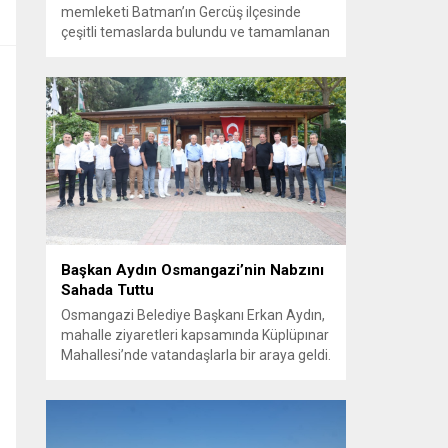
memleketi Batman’ın Gercüş ilçesinde
çeşitli temaslarda bulundu ve tamamlanan
projelerin açılış törenlerine katıldı. Ziyareti
sırasında, bölge sakinleriyle sohbet ettiği
esnada bir yaşlı kadının çocuklarının
işsizliğine dair yakınmasını dinledi. Kadının
dertlerini Kürtçe olarak doğrudan Bakan
Şimşek’e aktarması, orada bulunanların
ilgisini çekti. Şimşek ise samimi bir...
Başkan Aydın Osmangazi’nin Nabzını
Sahada Tuttu
Osmangazi Belediye Başkanı Erkan Aydın,
mahalle ziyaretleri kapsamında Küplüpınar
Mahallesi’nde vatandaşlarla bir araya geldi.
Vatandaşların görüş, talep ve önerilerini
yerinde dinleyen Başkan Aydın, esnafı da
gezerek hayırlı işler temennisinde bulundu.
Göreve geldiği günden bu yana