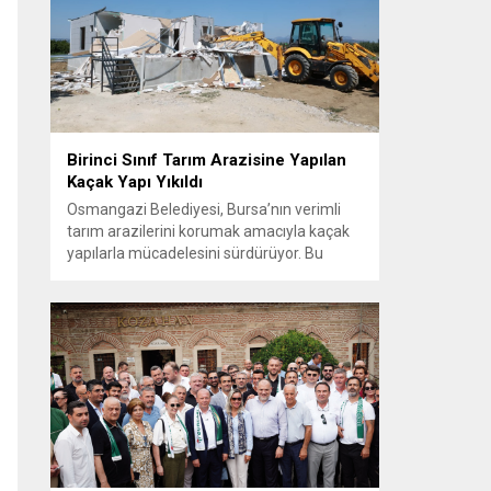
vatandaşlarla güçlü ve doğrudan iletişim
kurmaya öncelik veren Osmangazi
Belediye Başkanı Erkan Aydın, sosyal
belediyecilik...
Birinci Sınıf Tarım Arazisine Yapılan
Kaçak Yapı Yıkıldı
Osmangazi Belediyesi, Bursa’nın verimli
tarım arazilerini korumak amacıyla kaçak
yapılarla mücadelesini sürdürüyor. Bu
kapsamda Bursa Ovası’nda tarım arazisine
inşa edilen kaçak bir yapı daha yıkıldı. Yıkım
çalışması sırasında binanın bodrum
katında yavrularıyla birlikte bir kediyi fark
eden ekipler, anne kedi ve yavrularını
güvenli bir şekilde bulundukları alandan
kurtardı. Kaçak yapılaşmayla...