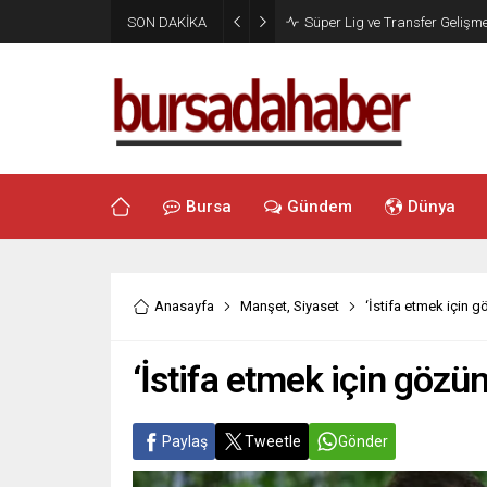
SON DAKİKA
Süper Lig ve Transfer Gelişme
Bursa
Gündem
Dünya
Anasayfa
Manşet
,
Siyaset
‘İstifa etmek için 
‘İstifa etmek için gözü
Paylaş
Tweetle
Gönder