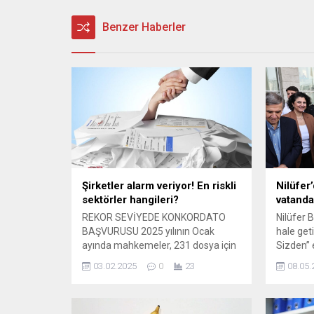
Benzer Haberler
Şirketler alarm veriyor! En riskli
Nilüfer
sektörler hangileri?
vatanda
REKOR SEVİYEDE KONKORDATO
Nilüfer 
BAŞVURUSU 2025 yılının Ocak
hale get
ayında mahkemeler, 231 dosya için
Sizden” e
konkordato geçici mühlet kararı
düzenlen
03.02.2025
0
23
08.05.
verdi. Bu sayı, Aralık 2024'teki 219
Evi önün
adetlik rekoru geride bırakarak aylık
dağıtımda
bazda en yüksek konkordato
mahallel