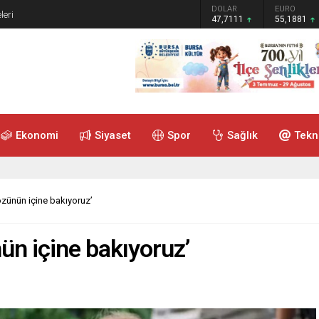
GRAM ALTIN
DOLAR
EURO
leri
6.660,55
47,7111
55,1881
Ekonomi
Siyaset
Spor
Sağlık
Tekn
gözünün içine bakıyoruz’
nün içine bakıyoruz’