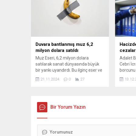
başvuru sayısına ...
120 bin 
vatandaşl
Nilüfer B
Tarımsal
(NİLKOOP
üretime 
Duvara bantlanmış muz 6,2
Hacizde
milyon dolara satıldı
cezalar
Muz Eseri, 6,2 milyon dolara
Adalet Ba
satılarak sanat dünyasında büyük
Cebri İc
bir yankı uyandırdı. Bu ilginç eser ve
borcunu
arkasındaki hikaye hakkında daha
malvarlığ
21.11.2024
0
27
13.12.
fazla bilgi edinmek için makalemizi
yıla kada
okuyun!
cezaları
Bir Yorum Yazın