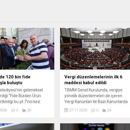
’de 120 bin fide
Vergi düzenlemelerinin ilk 6
şla buluştu
maddesi kabul edildi
Belediyesi’nin geleneksel
TBMM Genel Kurulunda, vergiye
irdiği “Fide Bizden Ürün
yönelik düzenlemeleri de içeren
tkinliği bu yıl 7’nci kez
Vergi Kanunları ile Bazı Kanunlarda
di. Nilüfer Belediyesi Halk
ve 631 sayılı KHK’de Değişiklik
2026
0
26
27.11.2025
0
24
de gerçekleştirilen
Yapılmasına Dair Kanun Teklifi'nin
, Nilüfer’in kırsal
ilk 6 maddesinin kabul edildiği
erinde yetiştirilen toplam
bildirildi.