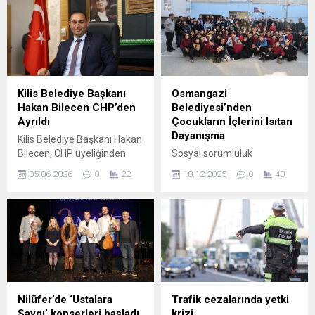
Kilis Belediye Başkanı
Osmangazi
Hakan Bilecen CHP’den
Belediyesi’nden
Ayrıldı
Çocukların İçlerini Isıtan
Dayanışma
Kilis Belediye Başkanı Hakan
Bilecen, CHP üyeliğinden
Sosyal sorumluluk
ayrıldığını açıkladı. Aldığı
projelerine büyük önem
05.06.2026
0
22
18.12.2025
0
40
kararın ardından belediye
veren Osmangazi
başkanlığı görevini bağımsız
Belediyesi, gerçekleştirdiği
statü ile sürdüreceğini
organizasyon ile çocukların
belirtti. İstifa, yerel
yüzlerindeki gülümsemeye
yönetimde dikkat çeken bir
katkı sağladı. Toplumsal
gelişme olarak kaydedildi.
duyarlılık anlayışıyla hareket
Bu gelişme, partideki daha
eden Osmangazi Belediyesi,
geniş bir hareketliliğin
Osmangazi Belediyespor
parçası oldu; kısa süre önce
Kulübü ve Mercedes Benz
Nilüfer’de ‘Ustalara
Trafik cezalarında yetki
CHP İl Başkanı Umut
Team 16 Bursa Sosyal
Saygı’ konserleri başladı
krizi