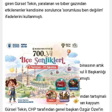
giren Gürsel Tekin, yaralanan ve biber gazından
etkilenenler kendisine sorulunca ‘sorumlusu ben değilim’
ifadelerini kullanmıştı.
CHP yönetimi aldığı karar ile Sarıyer’deki il binasının artık
Özgür Özel’in çalışma ofisi olduğunu, İstanbul İl Başkanlığı
binasının da Bahçelievler’e taşındığını açıklamıştı.
YİNE BİNAYA GELDİ: BUGÜNDEN SONRA…
İstanbul’daki Asliye hukuk mahkemesi tarafından tartışmalı
bir şekilde CHP İstanbul İl Başkanlığına atanan kayyum
Gürsel Tekin, CHP tarafından genel başkan Özgür Özel’in