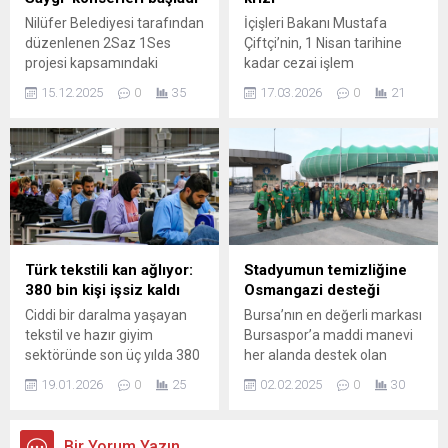
Mehmet Sapan da
Dayanışma ve Yardımlaşma
Nilüfer Belediyesi tarafından
İçişleri Bakanı Mustafa
görevinden ayrıldığını...
Derneği ile birlikte anlamlı bir
düzenlenen 2Saz 1Ses
Çiftçi’nin, 1 Nisan tarihine
dayanışmaya imza attı.
projesi kapsamındaki
kadar cezai işlem
Yaklaşan kış mevsimi
‘Ustalara Saygı’ konserleri,
uygulanmayacağı ve
sebebiyle Osmangazi
15.12.2025
0
35
17.03.2026
0
21
Nâzım Hikmet Kültürevi’nde
kesilmiş olan cezaların
ilçesindeki...
başladı. Gecede Türk Halk
silineceği yönündeki beyanı,
Müziği’nin sevilen eserleri,
hukuk dünyasında yetki
keman, bağlama ve vokal
tartışması başlattı.
uyumuyla sanatseverlerle
buluştu. Nilüfer Belediyesi,
2Saz 1Ses projesi
kapsamında düzenlenen
“Ustalara Saygı” konser
Türk tekstili kan ağlıyor:
Stadyumun temizliğine
serisinin ilki, Nâzım Hikmet
380 bin kişi işsiz kaldı
Osmangazi desteği
Kültürevi’nde gerçekleştirildi.
Ciddi bir daralma yaşayan
Bursa’nın en değerli markası
Ustaların mirasını yeni
tekstil ve hazır giyim
Bursaspor’a maddi manevi
yorumlarla buluşturmayı
sektöründe son üç yılda 380
her alanda destek olan
hedefleyen...
bin kişi işini kaybetti,
Osmangazi Belediyesi,
19.01.2026
0
25
02.02.2025
0
30
yalnızca 2025’te 4 bin 600
maçların ardından
şirket kapandı. İhracatın
stadyumun içinin ve
gerilediği, ithalatın hızla
çevresinin temizliğine de
Bir Yorum Yazın