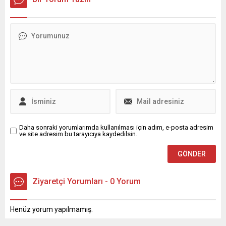
arttığı sektörde temsilciler,
destek veriyor. Osmangazi
2026’da da kan kaybının
Belediyesi, bu sezon
süreceği uyarısında
küllerinden doğarak TFF 3.
bulunurken, hükümetten
Lig’de şampiyonluk
daha kapsamlı ve kalıcı
mücadelesi veren
destek talep ediyor.
Bursaspor’a her alanda
destek olmaya devam
ediyor. Yeni sezonu
şampiyonlukla
tamamlayarak tekrar üst
liglere tırmanmayı...
Daha sonraki yorumlarımda kullanılması için adım, e-posta adresim
ve site adresim bu tarayıcıya kaydedilsin.
Ziyaretçi Yorumları - 0 Yorum
Henüz yorum yapılmamış.