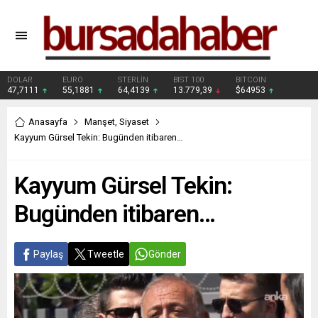
DOLAR
EURO
STERLİN
BIST 100
BITCOIN
47,7111
55,1881
64,4139
13.779,39
$64953
Anasayfa
Manşet
,
Siyaset
Kayyum Gürsel Tekin: Bugünden itibaren…
Kayyum Gürsel Tekin:
Bugünden itibaren…
Paylaş
Tweetle
Gönder