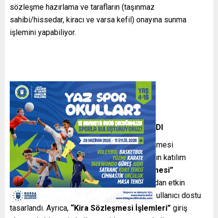
sözleşme hazırlama ve tarafların (taşınmaz
sahibi/hissedar, kiracı ve varsa kefil) onayına sunma
işlemini yapabiliyor.
20 BİN 979 KİRA SÖZLEŞMESİ ONAYLANDI
Hizmet kapsamında, 20 bin 979 kira sözleşmesi
onaylandı. Uygulamaya ülke genelinde yaygın katılım
olurken, 81 ilin tamamında
“e-Kira Sözleşmesi”
düzenlendi. Bu hizmetin vatandaşlar tarafından etkin
kullanımının sağlanması amacıyla ekranlar kullanıcı dostu
tasarlandı. Ayrıca,
“Kira Sözleşmesi İşlemleri”
giriş