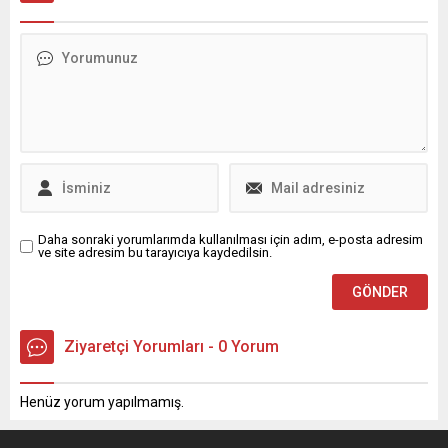
hayatını kaybetti. 1 yılı aşkın
ve ÖTV düzenlemeleriyle
süredir devam eden
vergi sistemi değişirken,
saldırılar sonucunda 40 bini
yatırım teşvikleri ve AR-GE
aşkın ...
muafiyetlerinde de önemli
değişiklikler yapıldı.
Daha sonraki yorumlarımda kullanılması için adım, e-posta adresim
ve site adresim bu tarayıcıya kaydedilsin.
Ziyaretçi Yorumları - 0 Yorum
Henüz yorum yapılmamış.