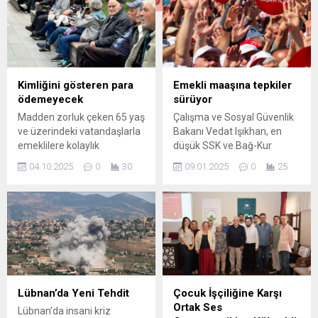
Kimliğini gösteren para
Emekli maaşına tepkiler
ödemeyecek
sürüyor
Madden zorluk çeken 65 yaş
Çalışma ve Sosyal Güvenlik
ve üzerindeki vatandaşlarla
Bakanı Vedat Işıkhan, en
emeklilere kolaylık
düşük SSK ve Bağ-Kur
sağlayacak çok sayıda
emekli maaşının yüzde
04.10.2025
0
30
09.01.2025
0
25
hizmet ya indirimli olarak ya
15.75 artışla 14 bin 469
da ücretsiz sunuluyor. Toplu
liraya yükseltileceğini
taşıma araçlarından kültürel
açıkladı. Tüm Emeklilerin
mekânlara uzanan hizmet
Sendikası Borçka Temsilcisi
alım destekleri hem
Selahattin Sancak Şahin,
ekonomik hem de ...
1969 liralık artışa tepki ...
Lübnan’da Yeni Tehdit
Çocuk İşçiliğine Karşı
Ortak Ses
Lübnan’da insani kriz