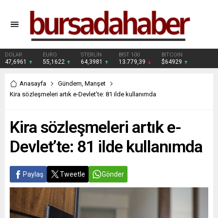
DOLAR
EURO
STERLİN
BIST 100
BITCOIN
47,6961
55,1622
64,3981
13.779,39
$64929
Anasayfa
Gündem
,
Manşet
Kira sözleşmeleri artık e-Devlet’te: 81 ilde kullanımda
Kira sözleşmeleri artık e-
Devlet’te: 81 ilde kullanımda
Paylaş
Tweetle
Gönder