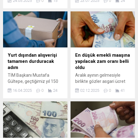
24.05.2025
0
15
23.07.2025
0
24
zorunlu karşılıklar artırdığını
amacıyla açtığı Koğukçınar
açıkladı. Söz konusu adım,
Emekliler Lokali, kısa sürede
Makro finansal istikrarı
emeklilerin vazgeçilmez
sağlamak ve parasal
mekanı haline geldi.
aktarım mekanizmasını
Osmangazi Belediyesi’nin
güçlendirmek ...
emeklilere yönelik sosyal
projeleri kapsamında hayata
geçirdiği Koğukçınar
Emekliler Lokali, kısa sürede
Yurt dışından alışverişi
En düşük emekli maaşına
mahallenin en çok ziyaret
tamamen durduracak
yapılacak zam oranı belli
edilen alanlarından biri
adım
oldu
haline geldi. Geçtiğimiz
TİM Başkanı Mustafa
Aralık ayının gelmesiyle
hafta törenle hizmete açılan
Gültepe, geçtiğimiz yıl 150
birlikte gözler asgari ücret
lokal,...
eurodan 30 euroya
ve emekli maaşlarına
16.04.2025
0
24
02.12.2025
0
41
düşürülen gümrük
yapılacak zam oranlarına
muafiyetinin, 22 euroya
çevrildi. Bu yıl da
indirilebileceğini duyurdu.
beklentilerin aksine 'refah
Söz konusu adım, vergiler
payı' uygulamasına
ve kargo bedelleri dikkate
başvurmayacak olan iktidar,
alındığında yurt dışından
en düşük emekli maaşına
alışverişi tamamen durma
yapılacak zammı da
noktasına getirebilir.
şimdiden belirlemiş