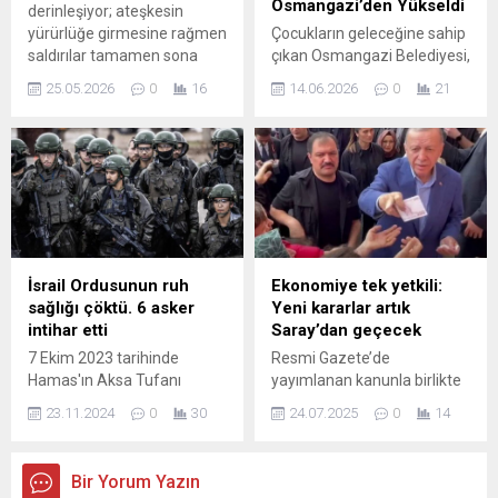
Osmangazi’den Yükseldi
derinleşiyor; ateşkesin
yürürlüğe girmesine rağmen
Çocukların geleceğine sahip
saldırılar tamamen sona
çıkan Osmangazi Belediyesi,
ermedi. İsrail’in son
“Çocuklar Geleceğimiz;
25.05.2026
0
16
14.06.2026
0
21
açıklamaları bölge sakinleri
Geleceğimizi Korumalıyız!”
için yeni kaygılar doğurdu.
başlığı altında sempozyum
İsrail Ordu Sözcüsü Avichay
düzenledi. Çocukların sağlıklı
Adraee sosyal medya
bireyler olarak yetişmesinin
üzerinden, güneydeki Sur
vurgulandığı sempozyumda
kenti ve çevresindeki
çocuk işçiliğinin sağlık,
mülteci kampları ile Reşidiye
eğitim ve hukuk boyutları
bölgesinin hedef alınacağını
uzman isimler tarafından
duyurdu. Hedef Bölgeler ve
ele alındı. Çocukların daha
İsrail Ordusunun ruh
Ekonomiye tek yetkili:
Tahliye Uyarısı Sur ve
güvenli, sağlıklı ve umut dolu
sağlığı çöktü. 6 asker
Yeni kararlar artık
çevresindeki...
bir geleceğe sahip olması
intihar etti
Saray’dan geçecek
adına yürüttüğü sosyal
7 Ekim 2023 tarihinde
Resmi Gazete’de
belediyecilik çalışmalarına
Hamas'ın Aksa Tufanı
yayımlanan kanunla birlikte
büyük...
harekatını başlatmasının
Cumhurbaşkanı; döviz,
23.11.2024
0
30
24.07.2025
0
14
ardından İsrail güçlerinin
kıymetli maden, hisse
havadan, karadan ve
senedi ve tahvil işlemleri
denizden saldırmaları
üzerinde düzenleyici
Bir Yorum Yazın
sonucunda on binlerce sivil
yetkilere sahip olacak. KDV