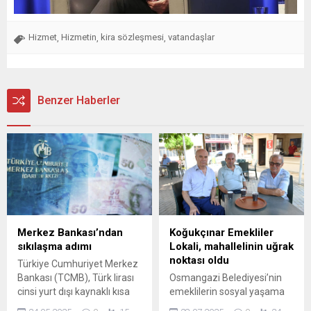
Hizmet
Hizmetin
kira sözleşmesi
vatandaşlar
,
,
,
Benzer Haberler
Merkez Bankası’ndan
Koğukçınar Emekliler
sıkılaşma adımı
Lokali, mahallelinin uğrak
noktası oldu
Türkiye Cumhuriyet Merkez
Bankası (TCMB), Türk lirası
Osmangazi Belediyesi’nin
cinsi yurt dışı kaynaklı kısa
emeklilerin sosyal yaşama
vadeli borçlanmalarda
aktif katılımını desteklemek