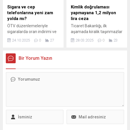
durumda.
Sigara ve cep
Kimlik doğrulaması
telefonlarına yeni zam
yapmayana 1,2 milyon
yolda mı?
lira ceza
ÖTV düzenlemeleriyle
Ticaret Bakanlığı, ilk
sigaralarda oran indirimi ve
aşamada kiralık taşınmazlar
matrah değişiklikleri; cep
için başlatılan Elektronik İlan
24.10.2025
0
27
28.03.2025
0
23
telefonlarında yeni
Doğrulama Sistemi'ni 7
vergilendirme
Nisan itibarıyla satılık işyeri
düzenlemelerini keşfedin.
ilanlarında zorunlu hale
Bir Yorum Yazın
getirecek. İkinci el taşıt
ilanlarında da yetki
doğrulama uygulaması 7
Nisan itibarıyla model yılı
2023 ve üzerinde olan
taşıtlar için zorunlu olacak,
uygulama 2 Haziran'da da
tüm taşıtları kapsayacak