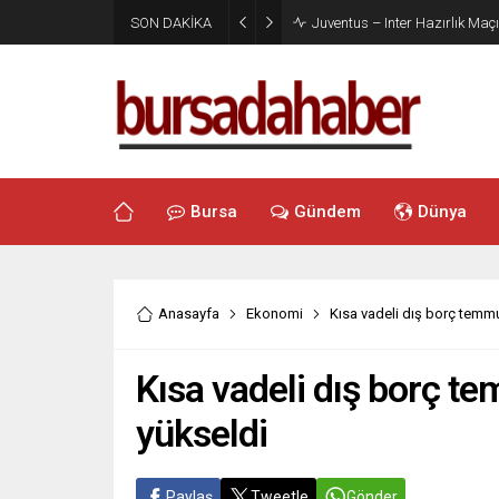
SON DAKİKA
Juventus – Inter Hazırlık Maçı
Bursa
Gündem
Dünya
Anasayfa
Ekonomi
Kısa vadeli dış borç temm
Kısa vadeli dış borç t
yükseldi
Paylaş
Tweetle
Gönder