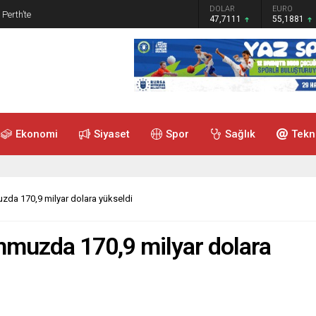
GRAM ALTIN
DOLAR
EURO
 Perth’te
6.660,55
47,7111
55,1881
Ekonomi
Siyaset
Spor
Sağlık
Tekn
uzda 170,9 milyar dolara yükseldi
emmuzda 170,9 milyar dolara