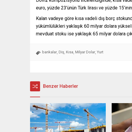
Döviz kompozisyonu incelendiğinde, kısa vadeli
euro, yüzde 23’ünün Türk lirası ve yüzde 15’ini
Kalan vadeye göre kısa vadeli dış borç stokunda
yükümlülükleri yaklaşık 60 milyar dolara yükseli
mevduat stoku ise yaklaşık 65 milyar dolara çık
bankalar
Diş
Kısa
Milyar Dolar
Yurt
,
,
,
,
Benzer Haberler