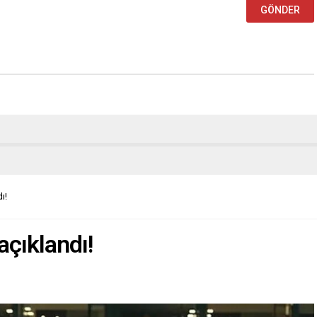
ı!
açıklandı!