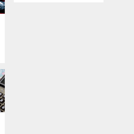
kapsamda Bursa Ovası’nda tarım arazisine
inşa edilen kaçak bir yapı daha yıkıldı. Yıkım
çalışması sırasında binanın bodrum
katında yavrularıyla birlikte bir kediyi fark
eden ekipler, anne kedi ve yavrularını
güvenli bir şekilde bulundukları alandan
e
kurtardı. Kaçak yapılaşmayla...