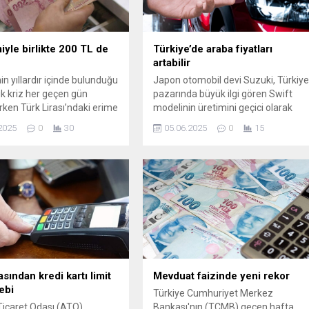
yle birlikte 200 TL de
Türkiye’de araba fiyatları
artabilir
in yıllardır içinde bulunduğu
Japon otomobil devi Suzuki, Türkiy
 kriz her geçen gün
pazarında büyük ilgi gören Swift
irken Türk Lirası’ndaki erime
modelinin üretimini geçici olarak
dı.
durdurduğunu açıkladı. Kararın
2025
0
30
05.06.2025
0
15
arkasında ise küresel tedarik
zincirlerini etkileyen kritik bir
gelişme var: Çin'in nadir toprak
elementlerine ...
sından kredi kartı limit
Mevduat faizinde yeni rekor
lebi
Türkiye Cumhuriyet Merkez
icaret Odası (ATO)
Bankası'nın (TCMB) geçen hafta