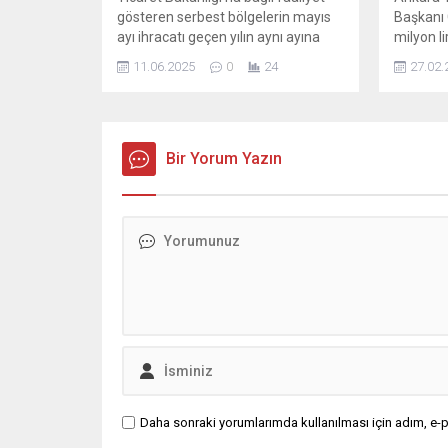
gösteren serbest bölgelerin mayıs
Başkanı 
ayı ihracatı geçen yılın aynı ayına
milyon li
göre yüzde 11,2 artarak 1 milyar
ödeme lim
11.06.2025
0
24
27.02.
180 milyon dolarla rekor seviyeye
yükselti
ulaştı. SERBEST BÖLGELER
TARİHİNDEKİ EN YÜKSEK SEVİYEYE
ULAŞTI Bakanlıktan ...
Bir Yorum Yazın
Daha sonraki yorumlarımda kullanılması için adım, e-p