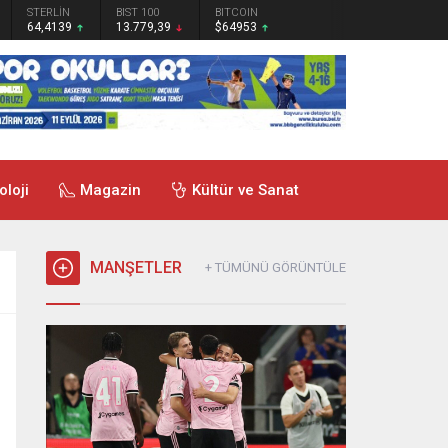
STERLİN
BIST 100
BITCOIN
64,4139
13.779,39
$64953
oloji
Magazin
Kültür ve Sanat
MANŞETLER
+ TÜMÜNÜ GÖRÜNTÜLE