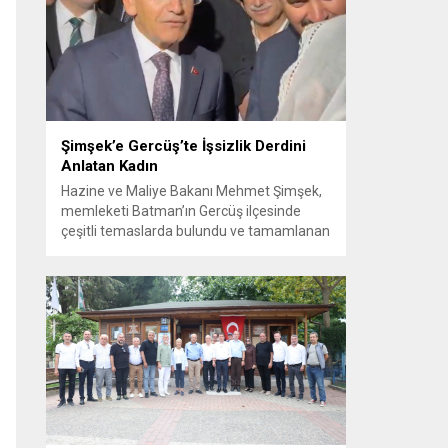
Görüşme sırasında İyi Parti ile MHP
milletvekilleri arasında söz düellosu
başladı; taraflar birbirlerini sert ifadelerle
eleştirdi. Tartışma...
Şimşek’e Gercüş’te İşsizlik Derdini
Anlatan Kadın
Hazine ve Maliye Bakanı Mehmet Şimşek,
memleketi Batman’ın Gercüş ilçesinde
çeşitli temaslarda bulundu ve tamamlanan
projelerin açılış törenlerine katıldı. Ziyareti
sırasında, bölge sakinleriyle sohbet ettiği
esnada bir yaşlı kadının çocuklarının
işsizliğine dair yakınmasını dinledi. Kadının
dertlerini Kürtçe olarak doğrudan Bakan
Şimşek’e aktarması, orada bulunanların
ilgisini çekti. Şimşek ise samimi bir...