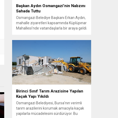
Başkan Aydın Osmangazi’nin Nabzını
Sahada Tuttu
Osmangazi Belediye Başkanı Erkan Aydın,
mahalle ziyaretleri kapsamında Küplüpınar
Mahallesi’nde vatandaşlarla bir araya geldi.
Vatandaşların görüş, talep ve önerilerini
yerinde dinleyen Başkan Aydın, esnafı da
gezerek hayırlı işler temennisinde bulundu.
Göreve geldiği günden bu yana
vatandaşlarla güçlü ve doğrudan iletişim
kurmaya öncelik veren Osmangazi
Belediye Başkanı Erkan Aydın, sosyal
belediyecilik...
Birinci Sınıf Tarım Arazisine Yapılan
Kaçak Yapı Yıkıldı
Osmangazi Belediyesi, Bursa’nın verimli
tarım arazilerini korumak amacıyla kaçak
yapılarla mücadelesini sürdürüyor. Bu