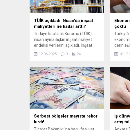
TÜİK açıkladı: Nisan’da inşaat
Ekonomi
maliyetleri ne kadar arttı?
çöktü
Türkiye İstatistik Kurumu (TÜİK),
Türkiye’n
nisan ayına ilişkin inşaat maliyet
ekonomik
endeksi verilerini açıkladı. İnşaat
derinleş
maliyet endeksi, nisanda aylık
de hızlan
12.06.2025
0
24
10.12.
bazda yüzde 1,67, yıllık bazda
yüzde 22,69 artış kaydetti. İŞÇİLİK
ENDEKSİ YÜZDE 31,82 ARTIŞ
GÖSTERDİ Buna göre ...
Serbest bölgeler mayısta rekor
İş dünya
kırdı!
artış ta
Ticaret Bakanlığı'na bağlı faaliyet
Ankara T