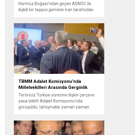
Hürmüz Boğazı’ndan geçen ADNOC ile
ilişkili bir taşıyıcı geminin İran tarafından
füze saldırısına uğradığını duyurdu.
Yetkililer olayın kontrol altına alındığını
bildirirken saldırıyı kınadı ve Tahran’ı
korsanlıkla suçladı. WAM ajansının
aktardığı ilk açıklamada, ADNOC’a ait bir
geminin sabah saatlerinde hedef alındığı
belirtildi; ilerleyen dakikalarda ise BAE...
TBMM Adalet Komisyonu’nda
Milletvekilleri Arasında Gerginlik
Terörsüz Türkiye sürecine ilişkin çerçeve
yasa teklifi Adalet Komisyonu’nda
görüşüldü; tartışmalar zaman zaman
yükseldi ve oturum kısa süreliğine kesintiye
uğradı. Komisyon çalışmalarında kimi
milletvekilleri arasında sözlü gerilim
yaşandı, daha sonra fiziksel arbede çıktı.