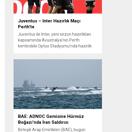
Juventus – Inter Hazırlık Maçı
Perth’te
Juventus ile Inter, yeni sezon hazırlıkları
kapsamında Avustralya’nın Perth
kentindeki Optus Stadyumu’nda hazırlık
maçında karşılaştı. Her iki teknik direktör de
transferlerin takıma uyumunu ve
oyuncuların fiziksel durumunu
değerlendirmek için bu mücadeleyi kritik
bir prova olarak kullandı. Karşılaşmada iki
Türk futbolcu sahada yer aldı: Juventus’ta
Kenan Yıldız ilk 11’de görev alırken,...
BAE: ADNOC Gemisine Hürmüz
Boğazı’nda İran Saldırısı
Birleşik Arap Emirlikleri (BAE), bugün