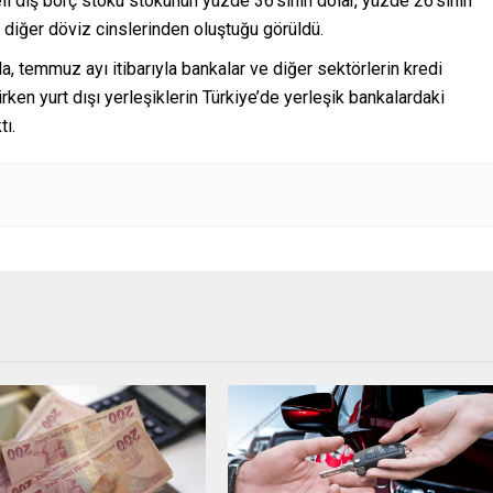
 dış borç stoku stokunun yüzde 36’sının dolar, yüzde 26’sının
n diğer döviz cinslerinden oluştuğu görüldü.
, temmuz ayı itibarıyla bankalar ve diğer sektörlerin kredi
rken yurt dışı yerleşiklerin Türkiye’de yerleşik bankalardaki
tı.