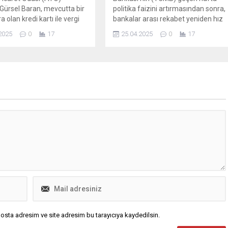
Gürsel Baran, mevcutta bir
politika faizini artırmasından sonra,
ra olan kredi kartı ile vergi
bankalar arası rekabet yeniden hız
itinin, 5 milyon liraya
kazandı. Haftanın son işlem
2025
0
17
25.04.2025
0
17
lmesi talebinde bulundu.
gününde, bazı bankalarda mevduat
faizleri yüzde 52 seviyesine kadar
yükseldi. 32 günlük vadede 1 milyon
TL'nin getirisi de belli oldu.
osta adresim ve site adresim bu tarayıcıya kaydedilsin.