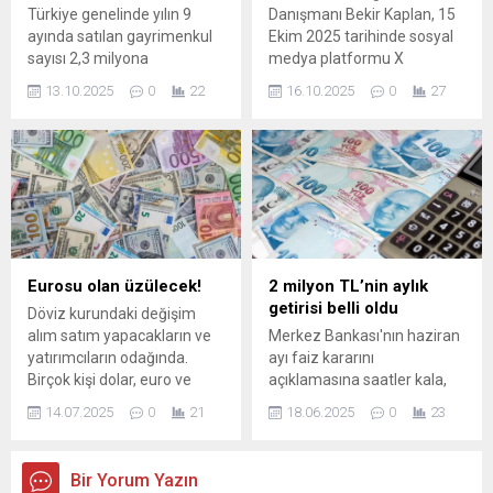
Türkiye genelinde yılın 9
Danışmanı Bekir Kaplan, 15
ayında satılan gayrimenkul
Ekim 2025 tarihinde sosyal
sayısı 2,3 milyona
medya platformu X
yaklaşırken, tapu harç
üzerinden yaptığı
13.10.2025
0
22
16.10.2025
0
27
gelirleri yüzde 77 artış
açıklamada, bu üç ürün
gösterdi.
grubuna yönelik yoğun
vatandaş şikayetleri
aldıklarını ve denetimlerin
başladığını duyurdu. -
Açıklamada şu ...
Eurosu olan üzülecek!
2 milyon TL’nin aylık
getirisi belli oldu
Döviz kurundaki değişim
alım satım yapacakların ve
Merkez Bankası'nın haziran
yatırımcıların odağında.
ayı faiz kararını
Birçok kişi dolar, euro ve
açıklamasına saatler kala,
sterlindeki son durumu
bankaların sunduğu
14.07.2025
0
21
18.06.2025
0
23
merak ediyor. Arama
mevduat faiz oranları
motorlarına sık sık, "Dolar ne
yatırımcılar tarafından
kadar oldu?", "Euro ne kadar
merakla takip ediliyor. Şu
Bir Yorum Yazın
oldu?", "Güncel döviz kuru
anda en yüksek mevduat