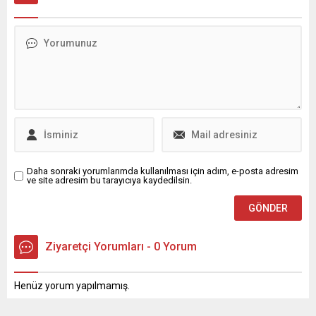
ne durumda ...
faizini hangi banka veriyor?
2 milyon TL yatırım
yapıldığında aylık olarak ne
kadar kazanç sağlanıyor?
İşte bankaların güncel
mevduat faiz oranları ve bu
tutara göre elde...
Daha sonraki yorumlarımda kullanılması için adım, e-posta adresim
ve site adresim bu tarayıcıya kaydedilsin.
Ziyaretçi Yorumları - 0 Yorum
Henüz yorum yapılmamış.