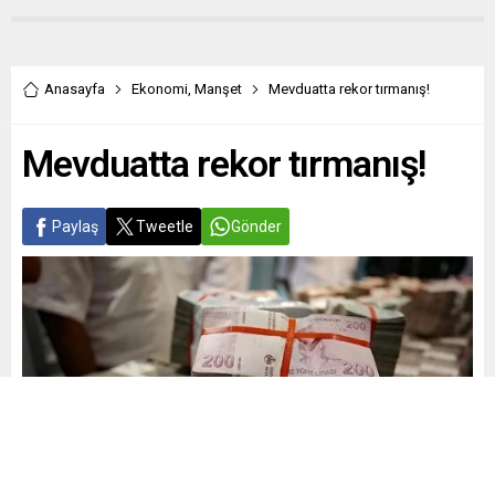
Anasayfa
Ekonomi
,
Manşet
Mevduatta rekor tırmanış!
Mevduatta rekor tırmanış!
Paylaş
Tweetle
Gönder