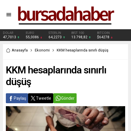
DOLAR
EURO
STERLİN
BIST 100
BITCOIN
47,7013
55,0086
64,2273
13.798,82
$64278
Anasayfa
Ekonomi
KKM hesaplarında sınırlı düşüş
KKM hesaplarında sınırlı
düşüş
Paylaş
Tweetle
Gönder