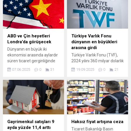
ABD ve Çin heyetleri
Türkiye Varlık Fonu
Londra’da görüşecek
dünyanın en büyükleri
arasına girdi
Dünyanın en büyük iki
ekonomisi arasında aylardır
Türkiye Varlık Fonu (TVF),
süren ticaret gerginliğinde
2024 yılını 360 milyar dolarlık
yeni bir diplomatik adım
büyüklükle tamamlayarak,
07.06.2025
0
31
19.09.2025
0
21
atılıyor. ABD ile Çin heyetleri,
dünyanın en büyük ilk 10
9 Haziran’da Londra’da yüz
varlık fonu arasına girmeyi
yüze görüşerek, devam
başardı. Uluslararası analiz
eden tarifeler krizi ve
platformu Global Sovereign
anlaşmazlıkları ele alacak.
Wealth Funds (Global SWF)
ABD Başkanı ...
tarafından yayımlanan
“Türkiye ...
Gayrimenkul satışları 9
Haksız fiyat artışına ceza
ayda yüzde 11,4 arttı
Ticaret Bakanlığı Basın