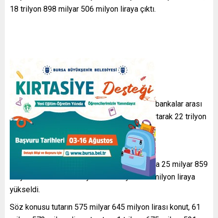
18 trilyon 898 milyar 506 milyon liraya çıktı.
Bankacılık sektöründe toplam mevduat ise bankalar arası
dahil geçen hafta 77 milyar 50 milyon lira artarak 22 trilyon
95 milyar 597 milyon lira oldu.
TÜKETİCİ KREDİLERİ UÇTU
Tüketici kredilerinin tutarı, 30 mayıs itibarıyla 25 milyar 859
milyon lira artarak 2 trilyon 312 milyar 738 milyon liraya
yükseldi.
Söz konusu tutarın 575 milyar 645 milyon lirası konut, 61