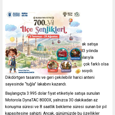
Motorola DynaTAC 8000x (1983)
Motorola DynaTAC 8000X, tarihte ticari olarak satışa
sunulan ilk cep telefonu olarak biliniyor. 1983 yılında
piyasaya sürülen bu cihaz, günümüz telefonlarıyla
kıyaslandığında boyut ve ağırlık bakımından çok farklı olsa
da, teknolojik açıdan önemli bir dönüm noktasıydı.
Dikdörtgen tasarımı ve geri çekilebilir harici anteni
sayesinde “tuğla” lakabını kazandı.
Başlangıçta 3.995 dolar fiyat etiketiyle satışa sunulan
Motorola DynaTAC 8000X, yalnızca 30 dakikadan az
konuşma süresi ve 8 saatlik bekleme süresi sunan bir pil
kapasitesine sahipti. Ancak, günümüzde bu özellikler