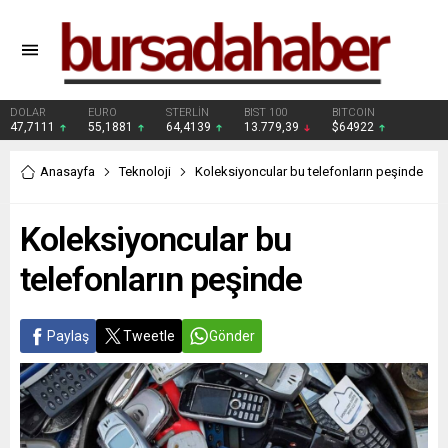
DOLAR
EURO
STERLİN
BIST 100
BITCOIN
47,7111
55,1881
64,4139
13.779,39
$64922
Anasayfa
Teknoloji
Koleksiyoncular bu telefonların peşinde
Koleksiyoncular bu
telefonların peşinde
Paylaş
Tweetle
Gönder