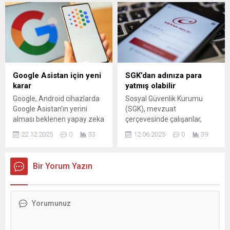
tarihinin en yüksek çeyreklik
dayanıyor...
büyümesine ulaştı.
Katlanabilir akıllı telefonlar,
Samsung Galaxy Z Fold7'nin
piyasaya sürülmesi ve
amiral gemisi Huawei ...
Google Asistan için yeni
SGK’dan adınıza para
karar
yatmış olabilir
Google, Android cihazlarda
Sosyal Güvenlik Kurumu
Google Asistan’ın yerini
(SGK), mevzuat
alması beklenen yapay zeka
çerçevesinde çalışanlar,
Gemini’ye geçiş sürecini
işsizler, ev hanımları,
22.12.2025
0
33
12.06.2025
0
39
2026 yılına ertelediğini
işverenler ve anneler gibi
duyurdu.
farklı gruplara çeşitli
ödemeler yapmaktadır. Bu
Bir Yorum Yazın
ödemelerin bazıları için
başvuru yapılması
gerekirken, bazıları otomatik
olarak hesaplara
yatmaktadır. SGK'nın
sunduğu ödemelere dair