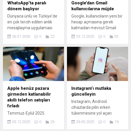
WhatsApp’ta paralı
Google’dan Gmail
dönem başlıyor
kullanıcılarına müjde
Dünyaca ünlü ve Türkiye'de
Google, kullanıcıların yeni bir
en çok tercih edilen anlık
hesap açmasına gerek
mesajlaşma uygulaması
kalmadan mevcut Gmail
WhatsApp’ın test
adreslerini değiştirmelerine
26.01.2026
0
22
25.12.2025
0
33
sürümünde ortaya çıkan
olanak tanıyan yeni bir
yeni kodlar, popüler
özellik üzerinde çalışıyor.
mesajlaşma uygulamasında
reklamlı dönemin resmen
başlayacağını ortaya çıkardı.
Reklam görmek istemeyen
kullanıcılar için ise ücretli
abonelik seçeneği
gündemde.
Apple henüz pazara
Instagram’ı mutlaka
girmeden katlanabilir
güncelleyin
akıllı telefon satışları
Instagram, Android
fırladı
cihazlarda pilin erken
Temmuz-Eylül 2025
tükenmesine yol açan
döneminde bu kategorideki
sorunu çözdü. Yeni
05.12.2025
0
25
29.05.2025
0
19
cihaz sevkiyatları bir önceki
güncellemeyi indirenlerin
yıla göre %14 artarak
şarjları daha uzun süreler