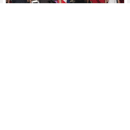
Yayınlama: 27.06.2026
A
A
+
-
0
2026 FIFA Dünya Kupası’nda gruplardan çıkamayan A Millî
Takım, maçların ardından gece saatlerinde yurda döndü.
Turnuvada D Grubu’nda Avustralya’ya 2-0, Paraguay’a 1-0
yenilen milliler; son karşılaşmada ABD’yi 3-2 mağlup
etmişti.
Los Angeles’tan ayrılan kafile, özel uçakla İstanbul
Havalimanı’na geldi ve Genel Havacılık Terminali’nden çıkış