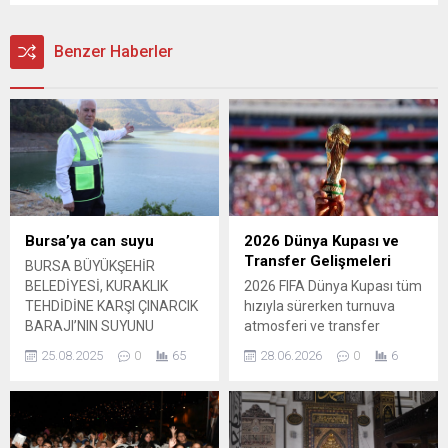
Benzer Haberler
Bursa’ya can suyu
2026 Dünya Kupası ve
Transfer Gelişmeleri
BURSA BÜYÜKŞEHİR
BELEDİYESİ, KURAKLIK
2026 FIFA Dünya Kupası tüm
TEHDİDİNE KARŞI ÇINARCIK
hızıyla sürerken turnuva
BARAJI’NIN SUYUNU
atmosferi ve transfer
BYPASS HATTI
dedikoduları futbola yön
25.08.2025
0
65
28.06.2026
0
6
PROJESİYLE 9 AY ERKEN
veriyor. Avrupa’nın dev
BURSA’YA ULAŞTIRDI.
kulüpleri ve Türkiye’nin önde
Nilüfer Barajı’nın tamamen
gelen takımları, kadrolarını
kuruduğu, Doğancı Barajı’nın
güçlendirmek için yoğun bir
kritik seviyelere indiği
takvim içinde hareket ediyor.