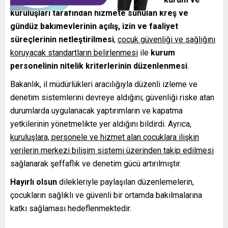
kuruluşları tarafından hizmete sunulan kreş ve
gündüz bakımevlerinin açılış, izin ve faaliyet
süreçlerinin netleştirilmesi
,
çocuk güvenliği ve sağlığını
koruyacak standartların belirlenmesi
ile
kurum
personelinin nitelik kriterlerinin düzenlenmesi
.
Bakanlık, il müdürlükleri aracılığıyla düzenli izleme ve
denetim sistemlerini devreye aldığını; güvenliği riske atan
durumlarda uygulanacak yaptırımların ve kapatma
yetkilerinin yönetmelikte yer aldığını bildirdi. Ayrıca,
kuruluşlara, personele ve hizmet alan çocuklara ilişkin
verilerin merkezi bilişim sistemi üzerinden takip edilmesi
sağlanarak şeffaflık ve denetim gücü artırılmıştır.
Hayırlı olsun
dilekleriyle paylaşılan düzenlemelerin,
çocukların sağlıklı ve güvenli bir ortamda bakılmalarına
katkı sağlaması hedeflenmektedir.