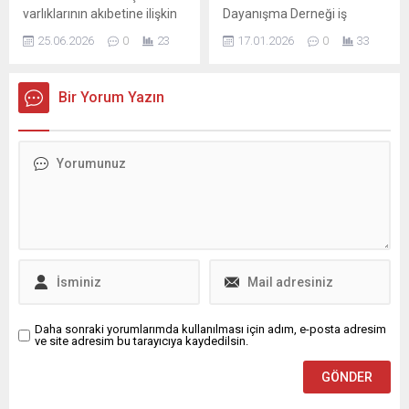
keyifli hem de sosyal bir
fetih duası, birlik ve
varlıklarının akıbetine ilişkin
Dayanışma Derneği iş
atmosfer oluşturuyor.
beraberlik...
tartışma, ABD Başkanı
birliğiyle gerçekleştirilen
“Haydi Çocuklar Eğlenceye”
25.06.2026
0
23
17.01.2026
0
33
Donald Trump’ın
“Kalpten İlmekler İyilik
temasıyla gerçekleştirilen...
açıklamalarının ardından
Perdesinde” projesinde
yeniden alevlendi. Konuyla
yaklaşık 200 kadın sinema
Bir Yorum Yazın
ilgili farklı değerlendirmeler
salonunda hem film izledi
gündeme gelirken, süreçle
hem de Harmancık’taki
ilgili belirsizlik devam ediyor.
ihtiyaç sahibi çocuklar için
İran Meclis Başkanı ve
atkı, bere ve yastık ördü.
başmüzakereci Muhammed
Dayanışma kenti Nilüfer,
Bakır Galibaf, söz konusu
örnek bir sosyal sorumluluk
fonların kullanımıyla ilgili
projesine daha ev sahipliği
iddiaları kesin bir dille
yaptı....
reddetti. Galibaf, fonların
yalnızca belirli ülkelerden
tarım veya...
Daha sonraki yorumlarımda kullanılması için adım, e-posta adresim
ve site adresim bu tarayıcıya kaydedilsin.