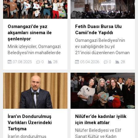
Bursa’da Büyükşehir’in 9 ay
Türkiye’de Galatasaray,
erken tamamladığı bypass
Fenerbahçe, Beşiktaş ve
hattı 1 Eylül’de devreye
Trabzonspor başta olmak
giriyor. Vana 1 Eylül’de
üzere birçok ekip yeni sezon
Osmangazi’de yaz
Fetih Duası Bursa Ulu
açılıyor Nilüfer ve Doğancı
öncesi strateji belirliyor; aynı
akşamları sinema ile
Camii’nde Yapıldı
barajlarındaki kritik doluluk
zamanda...
şenleniyor
Osmangazi Belediyesi’nin
oranları, kentin...
Minik izleyiciler, Osmangazi
ev sahipliğinde bu yıl
Belediyesi’nin mahallelerde
21’incisi düzenlenen Osman
düzenlediği açık hava
Gazi’yi Anma ve Bursa’nın
07.08.2025
0
28
05.04.2026
0
28
sinema gösterimlerinde
Fethi etkinlikleri
unutulmaz anlar yaşıyor.
kapsamında, Bursa Ulu
Osmangazi Belediyesi, yaz
Camii’nde fetih duası
aylarını çocuklar için
gerçekleştirildi. Bursa’nın
eğlenceli ve unutulmaz
fethinin 700’üncü yılı
anlara dönüştürüyor.
dolayısıyla gerçekleştirilen
“Osmangazi’de Yaz
program, kentin köklü
Etkinliği” programı
tarihine ve manevi
kapsamında düzenlenen
değerlerine yakışır bir
İran’ın Dondurulmuş
Nilüfer’de kadınlar iyilik
açık hava sinema
atmosferde gerçekleşti.
Varlıkları Üzerindeki
için ilmek attılar
gösterimleri, mahallelerde
Tarihi Ulu Cami’nin manevi
Tartışma
Nilüfer Belediyesi ve Elif
çocuklarla buluşarak hem
atmosferinde gerçekleşen
İran’ın dondurulmuş
Sanat Kültür ve Kadın