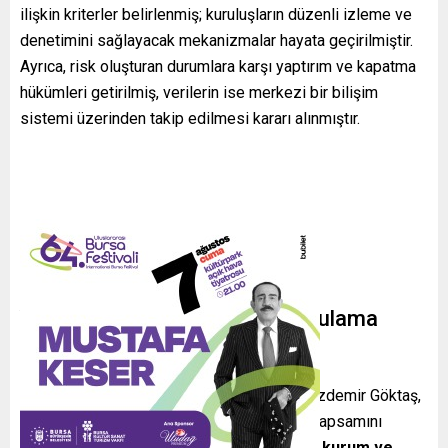
ilişkin kriterler belirlenmiş; kuruluşların düzenli izleme ve
denetimini sağlayacak mekanizmalar hayata geçirilmiştir.
Ayrıca, risk oluşturan durumlara karşı yaptırım ve kapatma
hükümleri getirilmiş, verilerin ise merkezi bir bilişim
sistemi üzerinden takip edilmesi kararı alınmıştır.
Yetkililerin Açıklamaları ve Uygulama
Adımları
Aile ve Sosyal Hizmetler Bakanı Mahinur Özdemir Göktaş,
sosyal medya paylaşımında yönetmeliğin kapsamını
özetledi ve şu hususlara vurgu yaptı:
kamu kurum ve