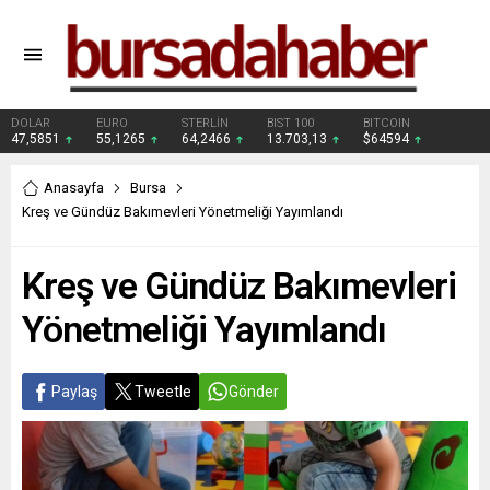
DOLAR
EURO
STERLİN
BIST 100
BITCOIN
47,5851
55,1265
64,2466
13.703,13
$64594
Anasayfa
Bursa
Kreş ve Gündüz Bakımevleri Yönetmeliği Yayımlandı
Kreş ve Gündüz Bakımevleri
Yönetmeliği Yayımlandı
Paylaş
Tweetle
Gönder