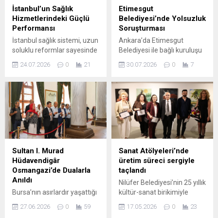
planlama, denetim ve karar
çocukları ve gençleri,
İstanbul’un Sağlık
Etimesgut
süreçlerine doğrudan
geleceğimiz olarak
Hizmetlerindeki Güçlü
Belediyesi’nde Yolsuzluk
rehberlik ediyor. Nilüfer
görüyoruz. Kent yöneticileri
Performansı
Soruşturması
Belediyesi, 2024 ve 2025
olarak çocuklarımıza kulak
İstanbul sağlık sistemi, uzun
Ankara’da Etimesgut
yıllarını kapsayan hava
vermeliyiz” dedi. 23...
soluklu reformlar sayesinde
Belediyesi ile bağlı kuruluşu
kirliliği...
hem ülke içinden hem de
Etimkent A.Ş. hakkında
24.07.2026
0
21
30.07.2026
0
7
dünyanın dört bir yanından
yürütülen soruşturma
hasta çeken bir merkez
kapsamında çok sayıda kişi
haline geldi. İl Sağlık Müdürü
gözaltına alındı.
Doç. Dr. Abdullah Emre
Operasyonun, belediye ve
Güner, uygulanan sağlık
bazı birimlerdeki mali
dönüşümüyle hizmet
işlemlerle ilgili usulsüzlük
kalitesinin ve erişimin
iddialarını kapsadığı
önemli ölçüde arttığını
belirtiliyor. Olayla bağlantılı
belirtiyor. Güner, estetik ve
olarak Etimesgut Belediye
Sultan I. Murad
Sanat Atölyeleri’nde
plastik cerrahiden
Başkanı Erdal
Hüdavendigâr
üretim süreci sergiyle
onkolojiye, ortopedi ve
Beşikcioğlu’nun da adının
Osmangazi’de Dualarla
taçlandı
genel...
geçtiği kişiler hakkında
Anıldı
Nilüfer Belediyesi’nin 25 yıllık
emniyet güçleri işlem
Bursa’nın asırlardır yaşattığı
kültür-sanat birikimiyle
başlattı. Soruşturmanın
tarih ve medeniyet mirası,
sürdürdüğü Sanat
ayrıntılarıyla ilgili resmi...
27.06.2026
0
59
17.05.2026
0
23
Osmangazi Belediyesi’nin
Atölyeleri, yıl boyunca