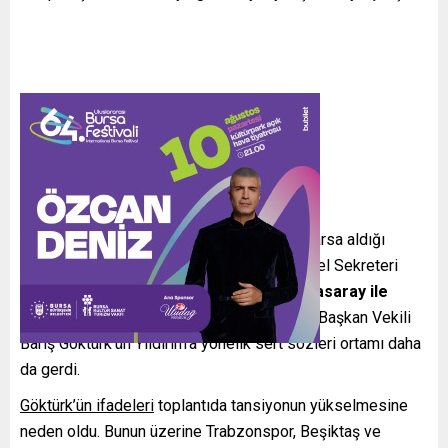
Olayın Seyri
Yıldırım’ın, bazı büyük kulüplerin devletten arsa aldığı
yönündeki sözleri üzerine Fenerbahçe Genel Sekreteri
Mahmut Uslu tepki gösterdi ve
“Bizi Galatasaray ile
karıştırma.”
dedi. Tartışma hızla alevlendi; Başkan Vekili
Barış Göktürk’ün Yıldırım’a yönelik sert sözleri ortamı daha
da gerdi.
Göktürk’ün ifadeleri
toplantıda tansiyonun yükselmesine
neden oldu. Bunun üzerine Trabzonspor, Beşiktaş ve