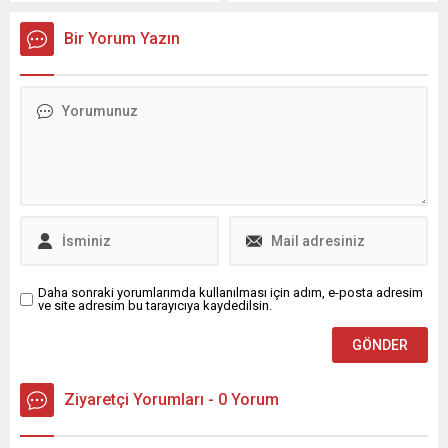
düzenlediği anlamlı
devam eden yaratıcı
programla bir kez daha
çalışmaları sergiyle
Bir Yorum Yazın
gelecek nesillere taşındı.
taçlandırdı. 106 kursiyerin bir
Osmanlı Devleti’nin üçüncü
yıl boyunca büyük bir
padişahı, adaleti, devlet
emekle hazırladığı eserler
yönetimindeki başarısı ve
sanatseverlerin beğenisine
fetihleriyle tarihe damga
sunuldu. Nilüfer Belediyesi
vuran Sultan I. Murad
Sanat Atölyeleri bünyesinde
Hüdavendigâr, vefatının
düzenlenen Resim
637’nci yıl dönümünde
Atölyeleri Sergisi,
düzenlenen törenle dualar
düzenlenen törenle ziyarete
eşliğinde anıldı. Çekirge
açıldı. Yetişkin katılımcıların
Mahallesi’nde bulunan
farklı üsluplarda, çeşitli
Sultan I. Murad...
malzeme ve...
Daha sonraki yorumlarımda kullanılması için adım, e-posta adresim
ve site adresim bu tarayıcıya kaydedilsin.
Ziyaretçi Yorumları - 0 Yorum