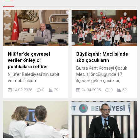
Nilüfer’de çevresel
Büyükşehir Meclisi’nde
veriler önleyici
söz çocukların
politikalara rehber
Bursa Kent Konseyi Çocuk
Nilüfer Belediyesi’nin sabit
Meclisi öncülüğünde 17
ve mobil ölçüm
ilçeden gelen çocuklar,
istasyonlarından elde ettiği
Büyükşehir Belediye
14.02.2026
0
29
24.04.2025
0
52
hava ve su kalitesi verileri;
Başkanı Mustafa Bozbey’in
çevresel risklerin yerinde ve
ve meclis üyelerinin
sürekli izlenmesini
koltuklarına oturarak
sağlarken, halk sağlığını
Bursa’nın geleceğine ilişkin
önceleyen önleyici
kararlar aldı. Başkan
politikaların da temelini
Bozbey, “Ulu Önder Mustafa
oluşturuyor. Bilimsel
Kemal Atatürk’ün
ölçümler, kent yönetiminde
Cumhuriyet’i emanet ettiği