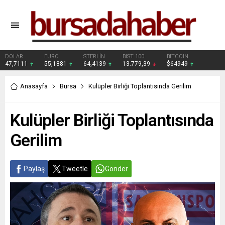
DOLAR
EURO
STERLİN
BIST 100
BITCOIN
47,7111
55,1881
64,4139
13.779,39
$64949
Anasayfa
Bursa
Kulüpler Birliği Toplantısında Gerilim
Kulüpler Birliği Toplantısında
Gerilim
Paylaş
Tweetle
Gönder