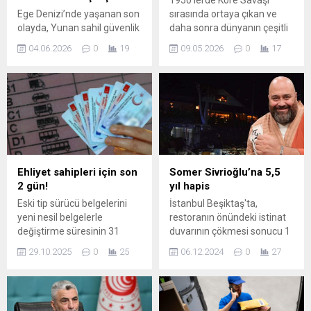
1950’lerde Kore Savaşı
Ege Denizi’nde yaşanan son
sırasında ortaya çıkan ve
olayda, Yunan sahil güvenlik
daha sonra dünyanın çeşitli
unsurlarının Türk balıkçı
bölgelerine yayılan
04.06.2026
0
19
09.05.2026
0
17
teknelerine yönelik
Hantavirüs, askerî
tacizlerinin bir örneği daha
hareketlilik ve çevresel
görüldü. Ancak bu sefer
koşulların birleşimiyle ciddi
sahneye beklenmedik bir
salgınlara yol açtı. Virüsün ilk
unsur çıktı: bölgedeki Türk
büyük kayıtlı etkileri,
denizaltısı. Yunan sahil
Amerikan askerleri arasında
güvenlik gemisi, Türk
ani yüksek ateş, iç kanama
denizcileri taciz etmeye
ve böbrek yetmezliği olarak
hazırlanırken denizaltının
görüldü; bunun sonucunda
Ehliyet sahipleri için son
Somer Sivrioğlu’na 5,5
varlığını fark etti.
yüzlerce kayıp yaşandı ve
2 gün!
yıl hapis
Denizaltının görünmesiyle
lojistik ile...
Eski tip sürücü belgelerini
İstanbul Beşiktaş'ta,
birlikte gemi hızla bölgeden
yeni nesil belgelerle
restoranın önündeki istinat
ayrılmaya başladı;...
değiştirme süresinin 31
duvarının çökmesi sonucu 1
Ekim 2025 tarihinde sona
kişinin hayatını kaybetmesi
29.10.2025
0
25
06.12.2024
0
27
ermesi nedeniyle, nüfus
ve 1 kişinin yaralanmasına
müdürlüklerinde yoğunluk
ilişkin davada şef Somer
yaşanıyor. Bugüne kadar
Sivrioğlu, Kazım Evirgen ve
toplam 35 milyon 609 bin
Kadri Berk Cemal, 5 yıl 6 ay