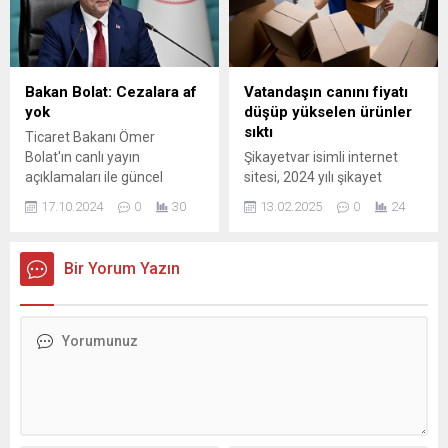
477 kişinin yenileme işlemini
20'şer gün hapisle
tamamladığı ...
cezalandırıldı.
Bakan Bolat: Cezalara af
Vatandaşın canını fiyatı
yok
düşüp yükselen ürünler
sıktı
Ticaret Bakanı Ömer
Bolat'ın canlı yayın
Şikayetvar isimli internet
açıklamaları ile güncel
sitesi, 2024 yılı şikayet
ekonomik gelişmeler ve
verilerini açıkladı. Verilere
17.10.2024
0
30
13.02.2025
0
24
ticaret politikaları üzerine
göre dolandırıcılık, vize
değerlendirmelerini
sorunu, özel okul şikayetleri
keşfedin. Ömer Bolat'ın
ve kira zamları en çok
Bir Yorum Yazın
gündeme dair önemli
şikayet edilen konular
görüşleri ve stratejik
arasında yer aldı. EN ÇOK
önerileri hakkında bilgi alın.
ŞİKAYETİ E-TİCARET
ALIŞVERİŞİ ALDI ...