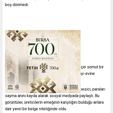
boş dönmedi.
Satış Geliri ve Emek
Satışlardan elde edilen gelir bazı besiciler için somut bir
rahatlama sağladı; bir üretici, kazandığı parayı evine
götürüp salonunda tek tek saydı.
“Emek olmadan yemek olmaz”
diyen bu besici, paraları
sayma anını kayda alarak sosyal medyada paylaştı. Bu
görüntüler, üreticilerin emeğinin karşılığını bulduğu anlara
dair yerel bir belge niteliğinde oldu.