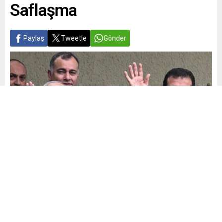
Saflaşma
Paylaş
Tweetle
Gönder
Yayınlama: 01.06.2026
A
A
+
-
0