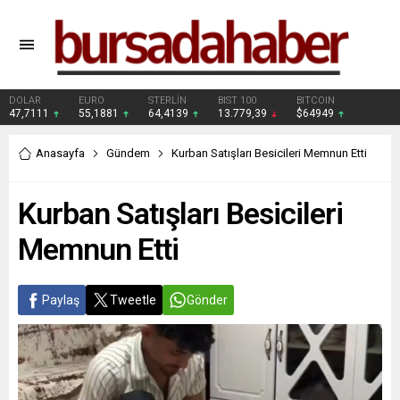
DOLAR
EURO
STERLİN
BIST 100
BITCOIN
47,7111
55,1881
64,4139
13.779,39
$64949
Anasayfa
Gündem
Kurban Satışları Besicileri Memnun Etti
Kurban Satışları Besicileri
Memnun Etti
Paylaş
Tweetle
Gönder