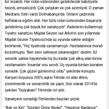
bir insandı. Her rolün üstesinden gelebilecek kabiliyete
haizdi, emsalsizdi. Çok çalışkan ve çok azimliydi. O zaman
Medrano Sirki vardı Dolmabahçe’de. Onların çadırında
haftalarca eğitim aldı. Her türlü rolün üstesinden başarıyla
gelebilmiş çok büyük bir sanatçıydı” ifadelerini kullanmıştı.
Tiyatro sanatçısı Müjdat Gezen ise Arkın’ın son yıllarında
Müjdat Gezen Tiyatrosu’nda üç oyunda sahne aldığını
belirterek, “Hiç tiyatroda oynamamıştı. Hastalanınca morali
bozulmuştu. ‘Ben seni sahneye çıkaracağım.’ dedim. 62
senelik sahne hayatımda hiç bu kadar çok alkış alan birine
rastlamadım. İnsanlar onu sevdi. Üç oyunda birden beraber
oynadık. Çok güzel günlerimiz oldu” şeklinde konuştu.
Kariyeri boyunca 300’ü aşkın filmde rol alan Arkın,
yönetmenlik ve senaristlik de yaptı. Son olarak 2014’te
çekilen “Gulyabani” filminde rol aldı.
Sanatçının oynadığı filmlerden bazıları şöyle:
“Aşk ve Kin”, “Gözleri Ömre Bedel”, “Hepimiz Kardeşiz”,