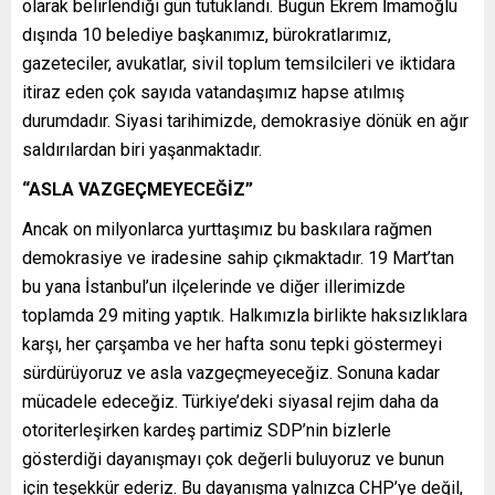
olarak belirlendiği gün tutuklandı. Bugün Ekrem İmamoğlu
dışında 10 belediye başkanımız, bürokratlarımız,
gazeteciler, avukatlar, sivil toplum temsilcileri ve iktidara
itiraz eden çok sayıda vatandaşımız hapse atılmış
durumdadır. Siyasi tarihimizde, demokrasiye dönük en ağır
saldırılardan biri yaşanmaktadır.
“ASLA VAZGEÇMEYECEĞİZ”
Ancak on milyonlarca yurttaşımız bu baskılara rağmen
demokrasiye ve iradesine sahip çıkmaktadır. 19 Mart’tan
bu yana İstanbul’un ilçelerinde ve diğer illerimizde
toplamda 29 miting yaptık. Halkımızla birlikte haksızlıklara
karşı, her çarşamba ve her hafta sonu tepki göstermeyi
sürdürüyoruz ve asla vazgeçmeyeceğiz. Sonuna kadar
mücadele edeceğiz. Türkiye’deki siyasal rejim daha da
otoriterleşirken kardeş partimiz SDP’nin bizlerle
gösterdiği dayanışmayı çok değerli buluyoruz ve bunun
için teşekkür ederiz. Bu dayanışma yalnızca CHP’ye değil,