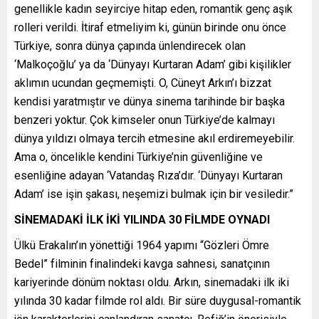
genellikle kadın seyirciye hitap eden, romantik genç aşık
rolleri verildi. İtiraf etmeliyim ki, günün birinde onu önce
Türkiye, sonra dünya çapında ünlendirecek olan
‘Malkoçoğlu’ ya da ‘Dünyayı Kurtaran Adam’ gibi kişilikler
aklımın ucundan geçmemişti. O, Cüneyt Arkın’ı bizzat
kendisi yaratmıştır ve dünya sinema tarihinde bir başka
benzeri yoktur. Çok kimseler onun Türkiye’de kalmayı
dünya yıldızı olmaya tercih etmesine akıl erdiremeyebilir.
Ama o, öncelikle kendini Türkiye’nin güvenliğine ve
esenliğine adayan ‘Vatandaş Rıza’dır. ‘Dünyayı Kurtaran
Adam’ ise işin şakası, neşemizi bulmak için bir vesiledir.”
SİNEMADAKİ İLK İKİ YILINDA 30 FİLMDE OYNADI
Ülkü Erakalın’ın yönettiği 1964 yapımı “Gözleri Ömre
Bedel” filminin finalindeki kavga sahnesi, sanatçının
kariyerinde dönüm noktası oldu. Arkın, sinemadaki ilk iki
yılında 30 kadar filmde rol aldı. Bir süre duygusal-romantik