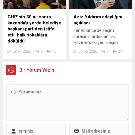
Rapora ilişkin konuşmasında
şeffaflık, bütçe yönetimi,
öncelik hataları ve
CHP’nin 30 yıl sonra
Aziz Yıldırım adaylığını
tamamlanamayan projeler
kazandığı yerde belediye
açıkladı
üzerinden yönetime
başkanı partiden istifa
Fenerbahçe’de seçim
yüklenen Yıldız, faaliyet
etti, halk sokaklara
sürecinin ardından 6-7
raporunu reddettiklerini
döküldü
Haziran’daki yeni seçim
açıkladı. “Rapor Görsellerle...
CHP, Şehitkamil Belediye
öncesi hareketli günler
08.04.2025
0
15
06.05.2026
0
21
Başkanı Umut Yılmaz,
yaşanıyor. Mehmet Ali
partisinden istifa etti. İsmi
Aydınlar’ın aday
AKP ile anılan Yılmaz'a oy
olmayacağını duyurmasının
Bir Yorum Yazın
veren vatandaşlardan büyük
ardından kulüp içinde
tepki var.
gündem yeniden şekillendi
ve dikkatler eski başkan
Aziz Yıldırım’a çevrildi.
Bugün yaptığı açıklamayla
Yıldırım, resmi olarak
başkanlığa aday olduğunu
ilan etti. Açıklamasında
kulübün birliğine vurgu
yaparak mevcut ve
muhtemel...