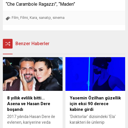
“Che Carambole Ragazzi”, “Maden”
Film
Filmi
Kara
sanatçı
sinema
,
,
,
,
Benzer Haberler
8 yıllık evlilik bitti…
Yasemin Özilhan güzellik
Asena ve Hasan Dere
için eksi 90 derece
boşandı
kabine girdi
2017 yılında Hasan Dere ile
'Doktorlar' dizisindeki 'Ela'
evlenen, kariyerine veda
karakteri ile ünlenip
ederek Almanya'ya yerleşen
Türkiye'nin en zengin