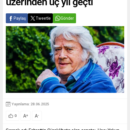
üzerinden üç yıl geçti
Paylaş
Tweetle
Gönder
Yayınlama: 28.06.2025
A
A
+
-
0