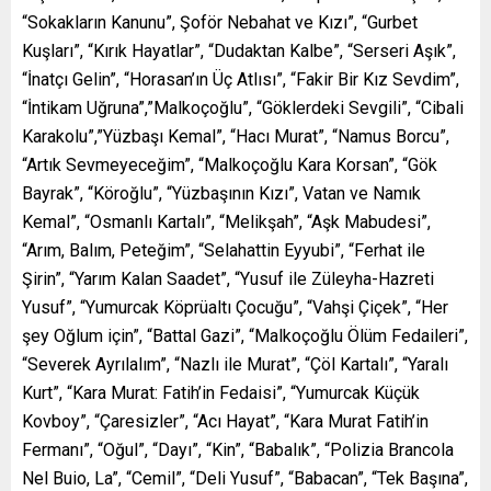
“Sokakların Kanunu”, Şoför Nebahat ve Kızı”, “Gurbet
Kuşları”, “Kırık Hayatlar”, “Dudaktan Kalbe”, “Serseri Aşık”,
“İnatçı Gelin”, “Horasan’ın Üç Atlısı”, “Fakir Bir Kız Sevdim”,
“İntikam Uğruna”,”Malkoçoğlu”, “Göklerdeki Sevgili”, “Cibali
Karakolu”,”Yüzbaşı Kemal”, “Hacı Murat”, “Namus Borcu”,
“Artık Sevmeyeceğim”, “Malkoçoğlu Kara Korsan”, “Gök
Bayrak”, “Köroğlu”, “Yüzbaşının Kızı”, Vatan ve Namık
Kemal”, “Osmanlı Kartalı”, “Melikşah”, “Aşk Mabudesi”,
“Arım, Balım, Peteğim”, “Selahattin Eyyubi”, “Ferhat ile
Şirin”, “Yarım Kalan Saadet”, “Yusuf ile Züleyha-Hazreti
Yusuf”, “Yumurcak Köprüaltı Çocuğu”, “Vahşi Çiçek”, “Her
şey Oğlum için”, “Battal Gazi”, “Malkoçoğlu Ölüm Fedaileri”,
“Severek Ayrılalım”, “Nazlı ile Murat”, “Çöl Kartalı”, “Yaralı
Kurt”, “Kara Murat: Fatih’in Fedaisi”, “Yumurcak Küçük
Kovboy”, “Çaresizler”, “Acı Hayat”, “Kara Murat Fatih’in
Fermanı”, “Oğul”, “Dayı”, “Kin”, “Babalık”, “Polizia Brancola
Nel Buio, La”, “Cemil”, “Deli Yusuf”, “Babacan”, “Tek Başına”,