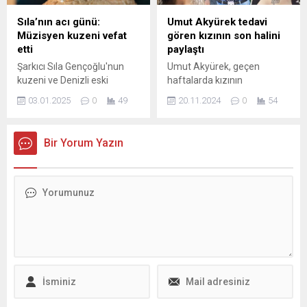
Sıla’nın acı günü:
Umut Akyürek tedavi
Müzisyen kuzeni vefat
gören kızının son halini
etti
paylaştı
Şarkıcı Sıla Gençoğlu'nun
Umut Akyürek, geçen
kuzeni ve Denizli eski
haftalarda kızının
milletvekili Rıza
uyuşturucu bağımlısı
03.01.2025
0
49
20.11.2024
0
54
Gençoğlu'nun torunu olan
olduğunu paylaşmış ve
müzisyen Fahri İlker Çaybaş,
yardım istemişti. Şarkıcı,
52 yaşında hayatını kaybetti.
tedavi altına alınan ve
Bir Yorum Yazın
durumu iyiye giden kızının
son görüntüsünü paylaştı.