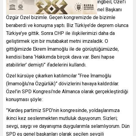
Klingbeil tarafından kürsüye davet edildi. Klingbeil, Özel’i
davet ederken ”Kardeş partimiz CHP’nin Genel Başkanı
Özgür Özel bizimle. Geçen kongremizde de bizimle
beraberdi ve konuşma yaptı. Biz Türkiye’de deprem olunca
Türkiye’ye gittik. Sonra CHP ile ilişkilerimizi daha da
geliştirmek için bir mutabakat metni imzaladik. O
gittiğimizde Ekrem İmamoğlu ile de görüştüğümüzde,
kendisi bana ‘Hakkımda birçok dava var. Beni hapse
atabilirler’ demişti” ifadelerini kullandı.
Özel kürsüye çıkarken katılımcılar “Free İmamoğlu
(İmamoğlu’na Özgürlük)” dövizlerini havaya kaldırdılar.
Özel’in SPD Kongresi’nde Almanca olarak gerçekleştirdiği
konuşması şöyle:
”Kardeş partimiz SPD’nin kongresinde, yoldaşlarımıza
ikinci kez seslenmekten mutluluk duyuyorum. Sizleri;
sevgi, saygı ve dayanışma duygularımla selamlıyorum. Dün
SPD eş genel başkanları olarak seçilen sevgili