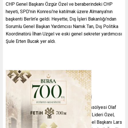
CHP Genel Başkanı Özgür Özel ve beraberindeki CHP
heyeti, SPD’nin Konresi’ne katılmak üzere Almanya’nın
başkenti Berlin’e geldi. Heyette; Dış İşleri Bakanlığı’ndan
Sorumlu Genel Başkan Yardımcısı Namık Tan, Dış Politika
Koordinatörü İlhan Uzgel ve eski genel sekreter yardımcısı
Şule Erten Bucak yer aldı.
“İMAMOĞLU’NA ÖZGÜRLÜK” DÖVİZLERİ
Kongre’nin ikinci gününde eski Almanya Şansölyesi Olaf
Scholz’un açış konuşmasının ardından CHP Lideri Özel,
katılımcılara hitap etmek üzere SPD Eş Genel Başkanı Lars