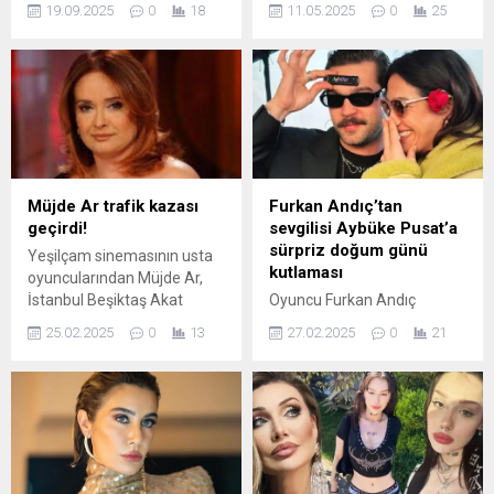
19.09.2025
0
18
11.05.2025
0
25
Asena sessiz sedasız
ailesine gelin olan Yasemin
boşandı. Ayrılığın nedeni
Özilhan eksi 90 derece
iddiaya göre, ihanet...
kabine girdi.
Müjde Ar trafik kazası
Furkan Andıç’tan
geçirdi!
sevgilisi Aybüke Pusat’a
sürpriz doğum günü
Yeşilçam sinemasının usta
kutlaması
oyuncularından Müjde Ar,
İstanbul Beşiktaş Akat
Oyuncu Furkan Andıç
Mahallesi'nde bir trafik
melektaşı da olan sevgilisi
25.02.2025
0
13
27.02.2025
0
21
kazası geçirdi.
Aybüke Pusat'ın doğum
günü için önceki akşam
sürpriz bir kutlama
düzenledi.