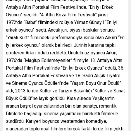
Antalya Altın Portakal Film Festivali’nde, “En İyi Erkek
Oyuncu” seçildi. “4. Altın Koza Film Festivali” jürisi,
1972’de “Baba” filmindeki rolüyle Yılmaz Güney’i “En iyi
erkek oyuncu” seçti. Ancak jüri, siyasi baskılar sonucu,
“Yaralı Kurt” filmindeki performansıyla ikinci olan Arkın’ı “En
iyi erkek oyuncu” olarak belirledi. Jürinin kararına tepki
gösteren Arkın, ödülü reddetti. Unutulmaz oyuncu Arkın,
1976’da “Mağlup Edilemeyenler” filmiyle 13. Antalya Altın
Portakal Film Festivali’nde “En İyi Erkek Oyuncu” ödülü, 36.
Antalya Altın Portakal Festivali ve 18. Sadri Alışık Tiyatro
ve Sinema Oyuncu Ödülleri’nde “Yaşam Boyu Onur Ödülü”
aldı, 2013’te ise Kültür ve Turizm Bakanlığı “Kültür ve Sanat
Büyük Ödülü”ne layık görüldü. Kısa sürede Yeşilçam’ın
aranan başrol oyuncularından biri olan sanatçı, romantik
filmlerle başladığı sinema yaşantısını hareketli filmlerle
sürdürdü. Kariyeri boyunca westernden komediye,
maceradan toplumsal filmlere birçok farklı türde film çekti.