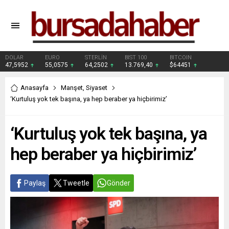
DOLAR
EURO
STERLİN
BIST 100
BITCOIN
47,5952
55,0575
64,2502
13.769,40
$64451
Anasayfa
Manşet
,
Siyaset
‘Kurtuluş yok tek başına, ya hep beraber ya hiçbirimiz’
‘Kurtuluş yok tek başına, ya
hep beraber ya hiçbirimiz’
Paylaş
Tweetle
Gönder