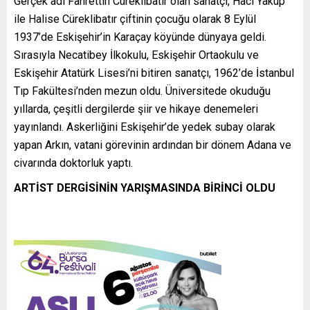
Gerçek adı Fahrettin Cüreklibatır olan sanatçı, Hacı Yakup
ile Halise Cüreklibatır çiftinin çocuğu olarak 8 Eylül
1937’de Eskişehir’in Karaçay köyünde dünyaya geldi.
Sırasıyla Necatibey İlkokulu, Eskişehir Ortaokulu ve
Eskişehir Atatürk Lisesi’ni bitiren sanatçı, 1962’de İstanbul
Tıp Fakültesi’nden mezun oldu. Üniversitede okuduğu
yıllarda, çeşitli dergilerde şiir ve hikaye denemeleri
yayınlandı. Askerliğini Eskişehir’de yedek subay olarak
yapan Arkın, vatani görevinin ardından bir dönem Adana ve
civarında doktorluk yaptı.
ARTİST DERGİSİNİN YARIŞMASINDA BİRİNCİ OLDU