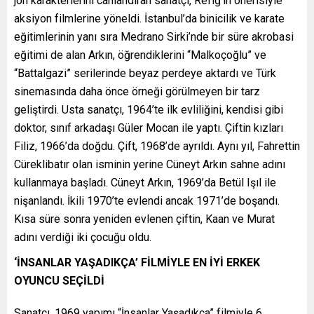
jön karakterlerini canlandıran sanatçı, Refiğ’in önerisiyle
aksiyon filmlerine yöneldi. İstanbul’da binicilik ve karate
eğitimlerinin yanı sıra Medrano Sirki’nde bir süre akrobasi
eğitimi de alan Arkın, öğrendiklerini “Malkoçoğlu” ve
“Battalgazi” serilerinde beyaz perdeye aktardı ve Türk
sinemasında daha önce örneği görülmeyen bir tarz
geliştirdi. Usta sanatçı, 1964’te ilk evliliğini, kendisi gibi
doktor, sınıf arkadaşı Güler Mocan ile yaptı. Çiftin kızları
Filiz, 1966’da doğdu. Çift, 1968’de ayrıldı. Aynı yıl, Fahrettin
Cüreklibatır olan isminin yerine Cüneyt Arkın sahne adını
kullanmaya başladı. Cüneyt Arkın, 1969’da Betül Işıl ile
nişanlandı. İkili 1970’te evlendi ancak 1971’de boşandı.
Kısa süre sonra yeniden evlenen çiftin, Kaan ve Murat
adını verdiği iki çocuğu oldu.
‘İNSANLAR YAŞADIKÇA’ FİLMİYLE EN İYİ ERKEK
OYUNCU SEÇİLDİ
Sanatçı, 1969 yapımı “İnsanlar Yaşadıkça” filmiyle 6.