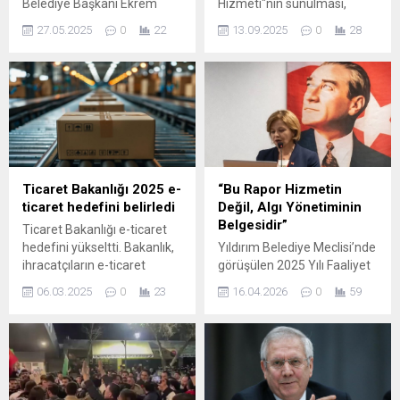
Belediye Başkanı Ekrem
Hizmeti"nin sunulması,
İmamoğlu ile gözaltına
ortak ödeme ve kimlik
27.05.2025
0
22
13.09.2025
0
28
alınan ve "Kent Uzlaşısı"
doğrulama uygulamalarının
soruşturması kapsamında
tasarlanması ve kamu ortak
sorgulanan Şişli Belediye
bildirim sisteminin
Başkanı Resul Emrah Şahan
oluşturulması hedefleniyor.
hakkında verilen
tutukluluğun devamı
kararına karşı, avukatları
tarafından itiraz ...
Ticaret Bakanlığı 2025 e-
“Bu Rapor Hizmetin
ticaret hedefini belirledi
Değil, Algı Yönetiminin
Belgesidir”
Ticaret Bakanlığı e-ticaret
hedefini yükseltti. Bakanlık,
Yıldırım Belediye Meclisi’nde
ihracatçıların e-ticaret
görüşülen 2025 Yılı Faaliyet
kanallarını ihracat modelleri
Raporu, sert tartışmalara
06.03.2025
0
23
16.04.2026
0
59
arasına katarak yurt dışı
sahne oldu. Cumhuriyet Halk
müşterilerine doğrudan
Partisi Yıldırım Meclis
ulaşabilmesine ve yenilikçi
Sözcüsü Nimet Yıldız,
ürünlerle ihracata katma
belediye yönetimine yönelik
değer sağlayabilmesine
kapsamlı ve dikkat çeken
yönelik ...
eleştirilerde bulundu.