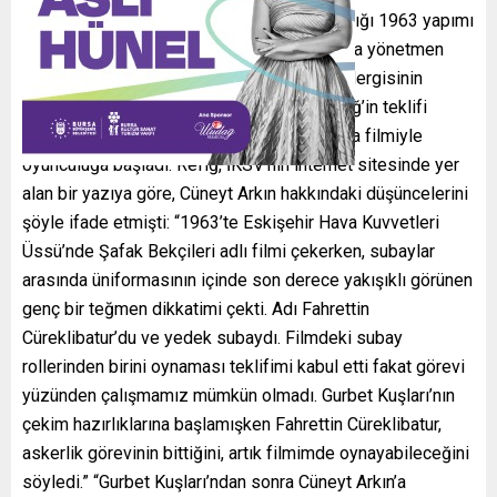
Cüneyt Arkın, Göksel Arsoy’un başrol oynadığı 1963 yapımı
“Şafak Bekçileri” filminin çekimleri sırasında yönetmen
Halit Refiğ’in dikkatini çekti. Aynı yıl Artist dergisinin
yarışmasında birinci olan sanatçı, Halit Refiğ’in teklifi
üzerine 1964’te “Gurbet Kuşları” adlı sinema filmiyle
oyunculuğa başladı. Refiğ, İKSV’nin internet sitesinde yer
alan bir yazıya göre, Cüneyt Arkın hakkındaki düşüncelerini
şöyle ifade etmişti: “1963’te Eskişehir Hava Kuvvetleri
Üssü’nde Şafak Bekçileri adlı filmi çekerken, subaylar
arasında üniformasının içinde son derece yakışıklı görünen
genç bir teğmen dikkatimi çekti. Adı Fahrettin
Cüreklibatur’du ve yedek subaydı. Filmdeki subay
rollerinden birini oynaması teklifimi kabul etti fakat görevi
yüzünden çalışmamız mümkün olmadı. Gurbet Kuşları’nın
çekim hazırlıklarına başlamışken Fahrettin Cüreklibatur,
askerlik görevinin bittiğini, artık filmimde oynayabileceğini
söyledi.” “Gurbet Kuşları’ndan sonra Cüneyt Arkın’a