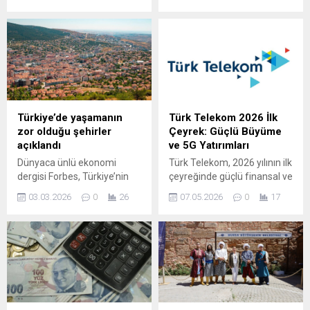
Şehit Ailelerimizin Sesine
Türkiye’de 10 milyon doların
Kulak Verilmelidir” GEMLİK –
üzerinde servete sahip kişi
İYİ Parti Gemlik İlçe Başkanı
sayısı 6 bin 138’e ulaştı.
Orhan Karaduman,
Ankara’da günlerdir özlük
hakları ve ekonomik talepleri
için nöbet tutan şehit aileleri
ile gazilerin yaşadığı
zorluklara ilişkin yazılı bir
Türkiye’de yaşamanın
Türk Telekom 2026 İlk
açıklama yaptı. Karaduman,
zor olduğu şehirler
Çeyrek: Güçlü Büyüme
vatan uğruna en
açıklandı
ve 5G Yatırımları
ağır bedelleri ödeyen
Dünyaca ünlü ekonomi
Türk Telekom, 2026 yılının ilk
kahramanların bugün
dergisi Forbes, Türkiye’nin
çeyreğinde güçlü finansal ve
temel yaşam koşulları
81 ilini 94 farklı kriter
operasyonel sonuçlar
ve ekonomik sorunlarla
03.03.2026
0
26
07.05.2026
0
17
üzerinden mercek altına
açıkladı. Gelirlerde, karlılıkta
mücadele etmek
alarak yaşam kalitesinin en
ve yatırım hızında kayda
zorunda bırakılmasının
düşük olduğu şehirleri
değer artışlar
kabul
sıraladı.
gözlemlenirken şirket, 5G ve
edilemeyeceğini belirterek,
fiber yatırımlarını
yetkilileri kalıcı çözümler...
hızlandırarak dijital
dönüşüm vizyonunu
pekiştirdi. Şirketin konsolide