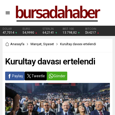
DOLAR
EURO
STERLİN
BIST 100
BITCOIN
47,7014
54,9990
64,2141
13.798,82
$64217
Anasayfa
Manşet
,
Siyaset
Kurultay davası ertelendi
Kurultay davası ertelendi
Paylaş
Tweetle
Gönder