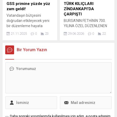
gelirleri bir önceki yıla göre
GSS primine yüzde yüz
TÜRK KILIÇLARI
%8,7 artışla 64,9 milyar
zam geldi!
ZİNDANKAPI’DA
liraya ulaşırken, FAVÖK
ÇARPIŞTI
Vatandaşın bütçesini
%17,1 artışla 27,4 milyar
doğrudan etkileyecek yeni
BURSA’NIN FETHİNİN 700.
lira...
bir düzenleme hayata
YILINA ÖZEL DÜZENLENEN
geçirildi. Genel Sağlık
GELENEKSEL TÜRK KILICI
21.11.2025
0
23
29.06.2026
0
22
Sigortası (GSS) primlerinde
TURNUVASI, TARİHİ MİRASI
esas alınan oran, brüt asgari
SPOR VE KÜLTÜRLE
ücretin yüzde 3'ünden
BULUŞTURDU. Bursa
Bir Yorum Yazın
yüzde 6'sına yükseltildi. Bu
Büyükşehir Belediyesi Kent
değişiklikle birlikte aylık
Tarihi, Tanıtım ve Turizm
ödeme tutarı 780 TL ...
Dairesi Başkanlığı Müzeler
Şube Müdürlüğü’nün
koordinasyonunda, Free
Fighters Guild ve Geleneksel
Türk Kılıcı kulüplerinin iş
birliğiyle düzenlenen
Geleneksel Türk Kılıcı
Turnuvası, Zindankapı’da
gerçekleştirildi. Bursa’nın
Fethinin 700....
Daha sonraki yorumlarımda kullanılması için adım, e-posta adresim