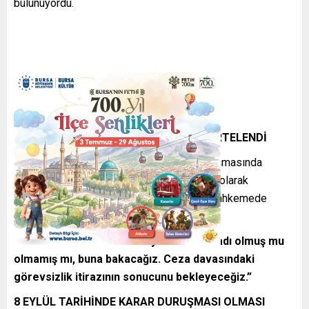
bulunuyordu.
KURULTAY DAVASI 8 EYLÜL TARİHİNE ERTELENDİ
CHP’nin 38’inci Olağan Kurultayı’nın 3. duruşmasında
erteleme kararı çıktı. Duruşma tarihi 8 Eylül olarak
belirlendi. Sabah saat 10.00’da başlayan mahkemede
hakim şöyle dedi:
“Menfaat temini nedeniyle irade fesadı olmuş mu
olmamış mı, buna bakacağız. Ceza davasındaki
görevsizlik itirazının sonucunu bekleyeceğiz.”
8 EYLÜL TARİHİNDE KARAR DURUŞMASI OLMASI