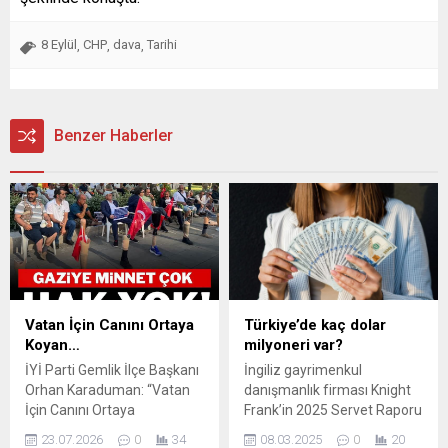
8 Eylül
CHP
dava
Tarihi
,
,
,
Benzer Haberler
Vatan İçin Canını Ortaya
Türkiye’de kaç dolar
Koyan…
milyoneri var?
İYİ Parti Gemlik İlçe Başkanı
İngiliz gayrimenkul
Orhan Karaduman: “Vatan
danışmanlık firması Knight
İçin Canını Ortaya
Frank’in 2025 Servet Raporu
Koyan Gazilerimizin ve
yayımlandı. Rapora göre,
23.07.2026
0
34
08.03.2025
0
20