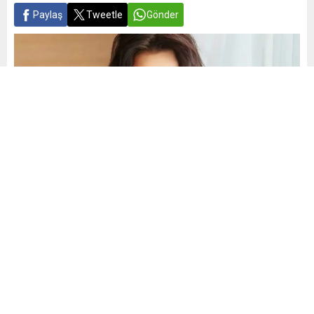
Paylaş
Tweetle
Gönder
Yayınlama: 30.06.2025
A
A
+
-
0
Formda görüntüsüyle yıllara meydan okuyan Aydan Şener
her yaz verdiği bikinili pozlarına yenisini ekledi.