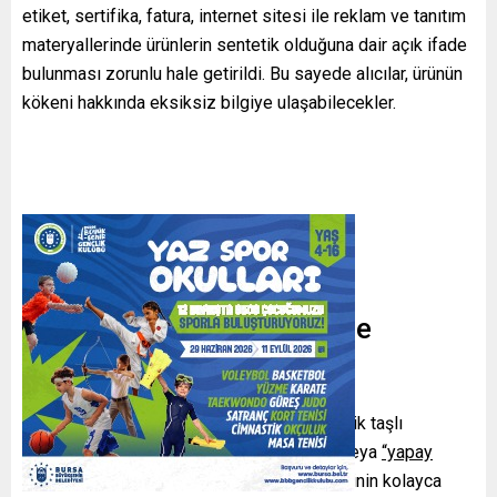
etiket, sertifika, fatura, internet sitesi ile reklam ve tanıtım
materyallerinde ürünlerin sentetik olduğuna dair açık ifade
bulunması zorunlu hale getirildi. Bu sayede alıcılar, ürünün
kökeni hakkında eksiksiz bilgiye ulaşabilecekler.
Uygulama ve Bilgilendirme
Yükümlülükleri
Kuyum işletmeleri, satışa sundukları sentetik taşlı
ürünlerde
“sentetik”, “laboratuvar üretimi”
veya
“yapay
üretim”
gibi ifadelerden en az birini, tüketicinin kolayca