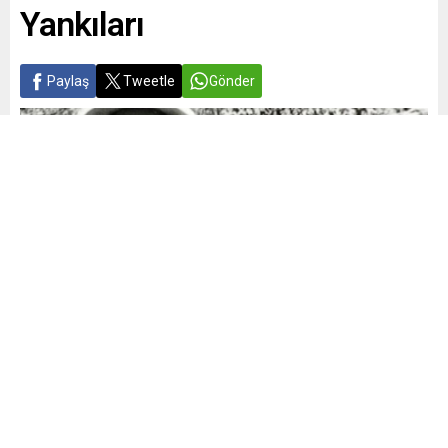
Yankıları
Paylaş
Tweetle
Gönder
Yayınlama: 24.06.2026
A
A
+
-
0