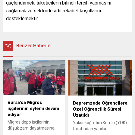
güçlendirmek, tüketicilerin bilinçli tercih yapmasını
sağlamak ve sektörde adil rekabet koşullarını
desteklemektir.
Benzer Haberler
Bursa’da Migros
Depremzede Öğrencilere
işçilerinin eylemi devam
Özel Öğrencilik Süresi
ediyor
Uzatıldı
Migros depo işçilerinin
Yükseköğretim Kurulu (YÖK)
düşük zam dayatmasına
tarafından yapılan
karşı iş bırakma eylemi
açıklamada, 6 Şubat 2023’te