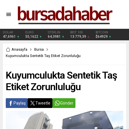
DOLAR
EURO
STERLİN
BIST 100
BITCOIN
47,6961
55,1622
64,3981
13.779,39
$64929
Anasayfa
Bursa
Kuyumculukta Sentetik Taş Etiket Zorunluluğu
Kuyumculukta Sentetik Taş
Etiket Zorunluluğu
Paylaş
Tweetle
Gönder