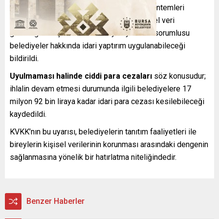
verilerin işlenmeyeceği alternatif tanıtım yöntemleri
geliştirme çağrısında bulundu. Ayrıca, kişisel veri
güvenliğine ilişkin tedbirlere uymayan veri sorumlusu
belediyeler hakkında idari yaptırım uygulanabileceği
bildirildi.
Uyulmaması halinde ciddi para cezaları
söz konusudur;
ihlalin devam etmesi durumunda ilgili belediyelere 17
milyon 92 bin liraya kadar idari para cezası kesilebileceği
kaydedildi.
KVKK’nın bu uyarısı, belediyelerin tanıtım faaliyetleri ile
bireylerin kişisel verilerinin korunması arasındaki dengenin
sağlanmasına yönelik bir hatırlatma niteliğindedir.
Benzer Haberler