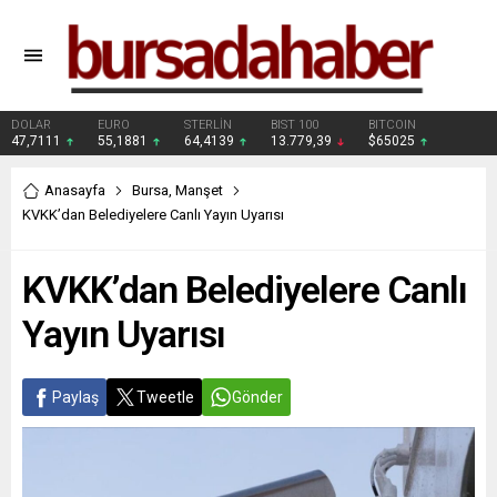
DOLAR
EURO
STERLİN
BIST 100
BITCOIN
47,7111
55,1881
64,4139
13.779,39
$65025
Anasayfa
Bursa
,
Manşet
KVKK’dan Belediyelere Canlı Yayın Uyarısı
KVKK’dan Belediyelere Canlı
Yayın Uyarısı
Paylaş
Tweetle
Gönder