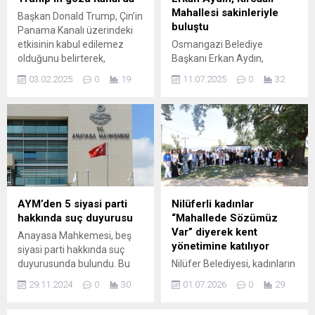
çalışmalarına başladı.
Takımı’nın Dünya
Mahallesi sakinleriyle
Başkan Donald Trump, Çin’in
Ulaşım Dairesi Başkanlığı
Kupası’ndaki Avustralya
buluştu
Panama Kanalı üzerindeki
tarafından 3 farklı noktada
karşılaşmasını omuz omuza
etkisinin kabul edilemez
Osmangazi Belediye
yürütülen çalışmalar
izledi. Karşılaşma öncesinde
olduğunu belirterek,
Başkanı Erkan Aydın,
kapsamında, Akçalar
Orhangazi Meydanı Türk...
"Panama Kanalı'nı ya geri
Kıracaali Mahallesi sakinleri
Mahallesi–Karacaoba
03.02.2025
0
19
11.07.2025
0
32
alacağız ya da çok güçlü bir
ile kahvaltı yaparak güne
Mahallesi bağlantı yolunda
şey olacak" dedi. ABD,
başladı. Bir araya geldiği
4.500...
kanalın kontrolünün Çin’den
vatandaşlarla uzun uzun
uzaklaştırılması için
sohbet eden Başkan Aydın,
Panama yönetimine baskı
daha sonra cadde ve
yaparken, Devlet Başkanı
sokakları gezerek
Jose Raul Mulino kanalın
mahalledeki sıkıntıları
egemenliğinin tartışmaya
yerinde inceledi.Osmangazi
kapalı olduğunu vurguladı.
Belediye Başkanı Erkan
AYM’den 5 siyasi parti
Nilüferli kadınlar
Aydın, her hafta farklı bir
hakkında suç duyurusu
“Mahallede Sözümüz
mahallede düzenlenen
Var” diyerek kent
Anayasa Mahkemesi, beş
kahvaltı programı ile
yönetimine katılıyor
siyasi parti hakkında suç
Osmangazili yurttaşlar ile
duyurusunda bulundu. Bu
Nilüfer Belediyesi, kadınların
bir...
durumun arka planı, siyasi
mahalle ve kent
29.11.2024
0
30
01.07.2026
0
29
etkileri ve olası sonuçları
yaşamındaki rolünü
hakkında detaylı bilgiye
güçlendirmek amacıyla