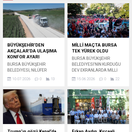
BÜYÜKŞEHİR’DEN
MİLLİ MAÇTA BURSA
AKÇALAR’DA ULAŞIMA
TEK YÜREK OLDU
KONFOR AYARI
BURSA BÜYÜKŞEHİR
BURSA BÜYÜKŞEHİR
BELEDİYESİ’NİN KURDUĞU
BELEDİYESİ, NİLÜFER
DEV EKRANLARDA MİLLİ
İLÇESİNDE BAKIM VE
MAÇI İZLEYEN BİNLERCE
10.07.2026
0
13
15.06.2026
0
22
ONARIMA İHTİYAÇ
BURSALI, ‘BİZİM
DUYULAN YOLLARI
ÇOCUKLAR’A DESTEK OLDU.
YENİLEME ÇALIŞMALARINA
Binlerce Bursalı, Bursa
HIZ VERDİ. Bursa Büyükşehir
Büyükşehir Belediyesi
Belediyesi, Nilüfer ilçesine
tarafından Tarihi Ulu Cami
bağlı Akçalar Mahallesi’nde
önündeki Orhangazi
ulaşım güvenliği ve
Meydanı ve Gemlik İskele
konforunu artırmak
Meydanı’nda kurulan dev
amacıyla sathi kaplama
ekranda, A Milli Futbol
Trump’ın gözü Kanal’da
Erkan Aydın, Kırcaali