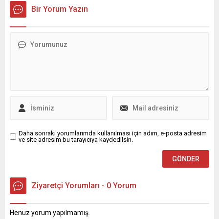
ulaşın.
“Mahallede Sözümüz,
Bir Yorum Yazın
Nilüfer’de Gücümüz Var!”
projesini hayata geçirdi.
Fadıllı Mahallesi’nde
düzenlenen projenin açılış
toplantısında konuşan
Nilüfer Belediye Başkanı
Şadi Özdemir, kadınların
örgütlenerek kent
yönetiminde daha aktif rol
alması gerektiğini vurguladı.
Nilüfer Belediyesi, kadınların
dayanışmasını artırmak,
yerel sorunlara birlikte
Daha sonraki yorumlarımda kullanılması için adım, e-posta adresim
ve site adresim bu tarayıcıya kaydedilsin.
çözüm üretmek...
Ziyaretçi Yorumları - 0 Yorum
Henüz yorum yapılmamış.