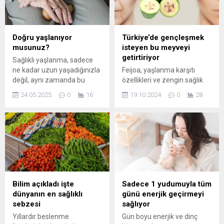
Doğru yaşlanıyor
Türkiye’de gençleşmek
musunuz?
isteyen bu meyveyi
getirtiriyor
Sağlıklı yaşlanma, sadece
ne kadar uzun yaşadığınızla
Feijoa, yaşlanma karşıtı
değil, aynı zamanda bu
özellikleri ve zengin sağlık
süreyi nasıl geçirdiğinizle de
faydalarıyla bilinen lezzetli
24.05.2025
0
16
19.10.2024
0
28
ilgilidir. Uzmanlar, doğru
bir meyvedir. Antioksidanlar,
yaşlanmanın göstergelerini
vitaminler ve minerallerle
belirlemek için önemli 5 ana
dolu olan bu meyve, cilt
belirtiden bahsediyor. Peki,
sağlığınızı destekler ve
siz doğru yaşlanıyor
genel yaşam kalitenizi artırır.
musunuz?
Bilim açıkladı işte
Sadece 1 yudumuyla tüm
dünyanın en sağlıklı
günü enerjik geçirmeyi
sebzesi
sağlıyor
Yıllardır beslenme
Gün boyu enerjik ve dinç