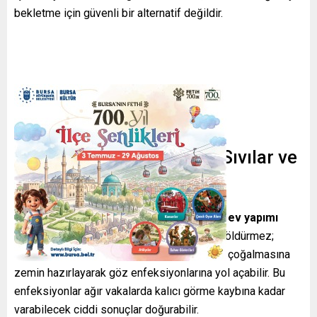
bekletme için güvenli bir alternatif değildir.
Kullanılmaması Gereken Sıvılar ve
Riskleri
Musluk suyu, maden suyu, tuzlu su veya ev yapımı
karışımlar
lenslerdeki mikroorganizmaları öldürmez;
aksine bakteri, mantar ve diğer patojenlerin çoğalmasına
zemin hazırlayarak göz enfeksiyonlarına yol açabilir. Bu
enfeksiyonlar ağır vakalarda kalıcı görme kaybına kadar
varabilecek ciddi sonuçlar doğurabilir.