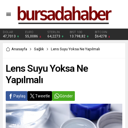
DOLAR
EURO
STERLİN
BIST 100
BITCOIN
47,7013
55,0086
64,2273
13.798,82
$64278
Anasayfa
Sağlık
Lens Suyu Yoksa Ne Yapılmalı
Lens Suyu Yoksa Ne
Yapılmalı
Paylaş
Tweetle
Gönder