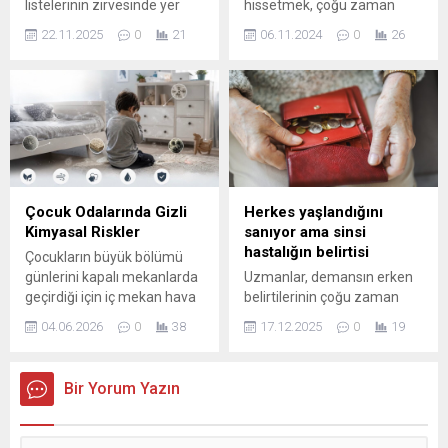
listelerinin zirvesinde yer
hissetmek, çoğu zaman
alan ıspanak ve brokoli, yeni
sadece kahveyle
22.11.2025
0
21
06.11.2024
0
26
bilimsel analizlerle tahtını
ilişkilendirilir. Ancak, kahve
kaybetti. Uluslararası sağlık
dışında gün boyu enerji
kuruluşları ve beslenme
sağlayacak bir içecek daha
uzmanları tarafından
var! Sadece bir yudumuyla
yürütülen detaylı çalışmalar,
tüm günü enerjik
gezegenin en yüksek besin
geçirmenize yardımcı
yoğunluğuna sahip
olacak o içecek; Yeşil çay.
sebzesinin beklenenden
farklı olduğunu ortaya
Çocuk Odalarında Gizli
Herkes yaşlandığını
koydu. Kalori başına düşen
Kimyasal Riskler
sanıyor ama sinsi
vitamin, mineral ve
hastalığın belirtisi
Çocukların büyük bölümü
antioksidan miktarının
günlerini kapalı mekanlarda
Uzmanlar, demansın erken
değerlendirilmesiyle yapılan
geçirdiği için iç mekan hava
belirtilerinin çoğu zaman
ölçümlerde su teresinin
kalitesi, onların sağlığı
normal yaşlanma süreciyle
diğer...
04.06.2026
0
38
17.12.2025
0
19
açısından kritik bir unsur
karıştırıldığını belirterek, bu
haline geliyor. Mobilya, boya,
durumun tanı ve tedaviyi
vernik ve yapıştırıcılar gibi
geciktirdiği uyarısında
Bir Yorum Yazın
ürünlerden yayılan
bulundu. Yapılan
maddeler, bazen alerji ve
araştırmalar, demans
solunum şikayetlerine
belirtilerinin fark edilmesine