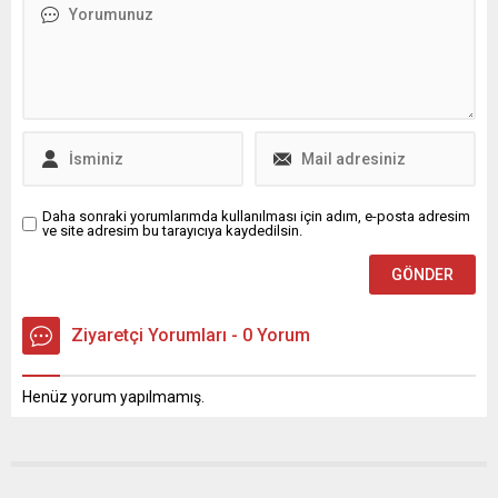
katkıda bulunabiliyor; bu
rağmen birçok kişinin uzun
yüzden kullanılan ürünlerin
süre tıbbi yardım almadığını
görünüşünün yanı sıra
ortaya koydu. Nedenleri ise
içeriklerine de dikkat
şaşırtıcı.
edilmelidir. Yeni döşenmiş
bir...
Daha sonraki yorumlarımda kullanılması için adım, e-posta adresim
ve site adresim bu tarayıcıya kaydedilsin.
Ziyaretçi Yorumları - 0 Yorum
Henüz yorum yapılmamış.