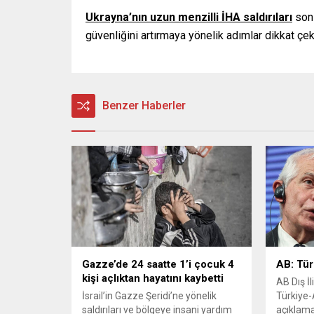
Ukrayna’nın uzun menzilli İHA saldırıları
son 
güvenliğini artırmaya yönelik adımlar dikkat çek
Benzer Haberler
Gazze’de 24 saatte 1’i çocuk 4
AB: Türk
kişi açlıktan hayatını kaybetti
AB Dış İl
İsrail’in Gazze Şeridi’ne yönelik
Türkiye-
saldırıları ve bölgeye insani yardım
açıklama