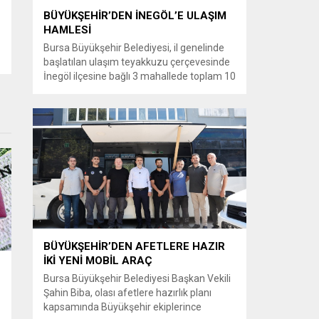
BÜYÜKŞEHİR’DEN İNEGÖL’E ULAŞIM
HAMLESİ
Bursa Büyükşehir Belediyesi, il genelinde
başlatılan ulaşım teyakkuzu çerçevesinde
İnegöl ilçesine bağlı 3 mahallede toplam 10
kilometrelik güzergahta sathi kaplama ve
yol genişletme çalışmalarına başladı. Şahin
Biba başkanlığında başlatılan ulaşım
seferberliği kapsamında Bursa Büyükşehir
Belediyesi Ulaşım Dairesi Başkanlığı
koordinasyonuyla 17 ilçede yol yenileme
çalışmalarına hız verildi. Başkan Vekili
Biba’nın göreve...
BÜYÜKŞEHİR’DEN AFETLERE HAZIR
İKİ YENİ MOBİL ARAÇ
Bursa Büyükşehir Belediyesi Başkan Vekili
Şahin Biba, olası afetlere hazırlık planı
kapsamında Büyükşehir ekiplerince