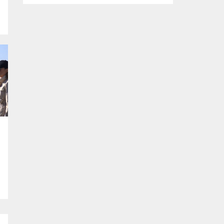
tasarlanan ve imalatı gerçekleştirilen
‘mobil ikram’ ve ‘mobil şarj istasyonu’
araçlarının yapım çalışmalarını inceledi.
Büyükşehir Belediyesi Afet İşleri Dairesi
Başkanlığı tarafından, olası afetler sonrası
vatandaşların temel ihtiyaçlarını
karşılamak amacıyla projelendirilen ‘mobil
ikram’ ve ‘mobil şarj istasyonu’...