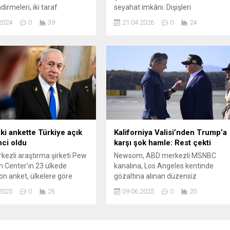
irmeleri, iki taraf
seyahat imkânı. Dışişleri
i iş birliği ve gelecekteki
Bakanlığı’nın 2026 verilerine göre
2024
0
39
21.04.2026
0
24
n seyrini etkileyebilir.
Türk vatandaşları 97 ülkeye vizesiz
giriş yapabiliyor. E-vize ve kapıda
vize uygulamaları da dahil
edildiğinde bu sayı 111 ülkeye kadar
çıkıyor. İşte Türk vatandaşlarının
vizesiz seyahat edebildiği ülkeler…
eki ankette Türkiye açık
Kaliforniya Valisi’nden Trump’a
nci oldu
karşı şok hamle: Rest çekti
ezli araştırma şirketi Pew
Newsom, ABD merkezli MSNBC
 Center'ın 23 ülkede
kanalına, Los Angeles kentinde
son anket, ülkelere göre
gözaltına alınan düzensiz
yönelik tutumları ele aldı.
göçmenlere destek amacıyla
2025
0
26
09.06.2025
0
20
başlatılan gösterilere ilişkin demeç
verdi. Trump'ın Kaliforniya eyalet
yönetiminin rızası olmadan eyaletin
Ulusal Muhafızlarını federal ...