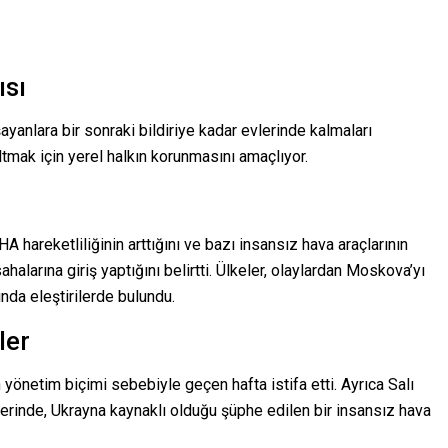
ısı
yanlara bir sonraki bildiriye kadar evlerinde kalmaları
ltmak için yerel halkın korunmasını amaçlıyor.
A hareketliliğinin arttığını ve bazı insansız hava araçlarının
halarına giriş yaptığını belirtti. Ülkeler, olaylardan Moskova’yı
nda eleştirilerde bulundu.
ler
n yönetim biçimi sebebiyle geçen hafta istifa etti. Ayrıca Salı
erinde, Ukrayna kaynaklı olduğu şüphe edilen bir insansız hava