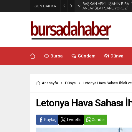
BAŞKAN VEKİLİ ŞAHİN BİBA:
SON DAKİKA
ANLAYIŞLA PLANLIYORUZ”
Bursa
Gündem
Dünya
Anasayfa
Dünya
Letonya Hava Sahası İhlali 
Letonya Hava Sahası İ
Paylaş
Tweetle
Gönder