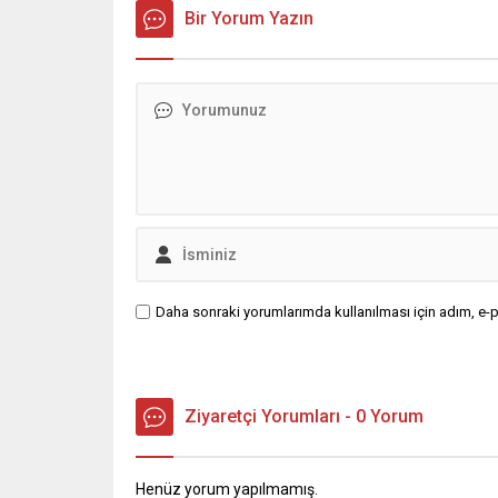
yaralandığını belirtti. Ateşkesten bu
Bir Yorum Yazın
yana yaşanan ek kayıpların dahil
edilmesiyle toplam ölü...
Daha sonraki yorumlarımda kullanılması için adım, e-p
Ziyaretçi Yorumları - 0 Yorum
Henüz yorum yapılmamış.