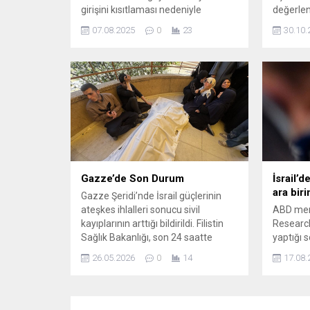
girişini kısıtlaması nedeniyle
değerlend
yaşanan kıtlık can almaya devam
arasındak
07.08.2025
0
23
30.10.
ediyor. Gazze’de açlık kaynaklı
ilişkileri
ölümler her geçen gün artarken,
sağlık yetkilileri durumun giderek
daha da ...
Gazze’de Son Durum
İsrail’d
ara biri
Gazze Şeridi’nde İsrail güçlerinin
ateşkes ihlalleri sonucu sivil
ABD merk
kayıplarının arttığı bildirildi. Filistin
Research
Sağlık Bakanlığı, son 24 saatte
yaptığı 
gerçekleşen saldırılarda iki sivilin
İsrail'e 
26.05.2026
0
14
17.08.
yaşamını yitirdiğini ve enkaz altında
dört cansız bedenin daha
çıkarıldığını açıkladı. Bakanlık ayrıca
aynı dönemde 34 kişinin