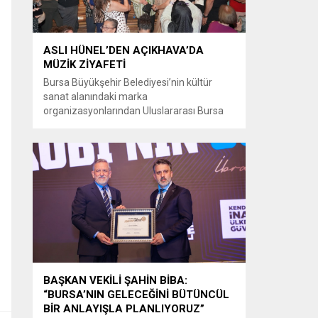
ASLI HÜNEL’DEN AÇIKHAVA’DA
MÜZİK ZİYAFETİ
Bursa Büyükşehir Belediyesi’nin kültür
sanat alanındaki marka
organizasyonlarından Uluslararası Bursa
Festivali’nde Türk müziğinin güçlü sesi Aslı
Hünel, Bursalılara müzik ziyafeti sundu.
Büyükşehir Belediyesi adına Bursa Kültür
Sanat ve Turizm Vakfı (BKSTV) tarafından
bu yıl 64’üncüsü düzenlenen Uluslararası
Bursa Festivali, sevilen sanatçı Aslı Hünel’i
müzikseverlerle buluşturdu. Uludağ İçecek
ana sponsorluğunda düzenlenen...
BAŞKAN VEKİLİ ŞAHİN BİBA:
“BURSA’NIN GELECEĞİNİ BÜTÜNCÜL
BİR ANLAYIŞLA PLANLIYORUZ”