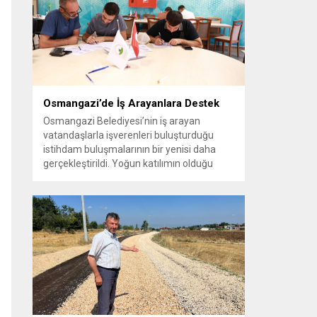
vatandaşlara yeni yaşam alanları sunmak
amacıyla yürüttüğü park çalışmalarını
sürdürüyor....
Osmangazi’de İş Arayanlara Destek
Osmangazi Belediyesi’nin iş arayan
vatandaşlarla işverenleri buluşturduğu
istihdam buluşmalarının bir yenisi daha
gerçekleştirildi. Yoğun katılımın olduğu
organizasyonda işverenlerle birebir
görüşme yapan 50 kişi yapılan
değerlendirmelerin ardından iş sahibi oldu.
Osmangazi Belediyesi’nin, Bursa Ticaret
ve Sanayi Odası (BTSO) ve İŞKUR iş
birliğiyle yıl boyunca sürdürdüğü istihdam
buluşmaları yoğun ilgi görmeye devam...