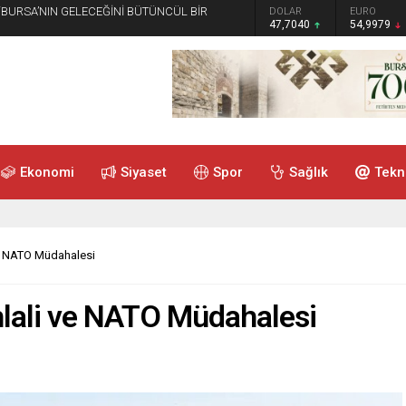
 “BURSA’NIN GELECEĞİNİ BÜTÜNCÜL BİR
GRAM ALTIN
DOLAR
EURO
6.587,65
47,7040
54,9979
Ekonomi
Siyaset
Spor
Sağlık
Tekn
ve NATO Müdahalesi
hlali ve NATO Müdahalesi