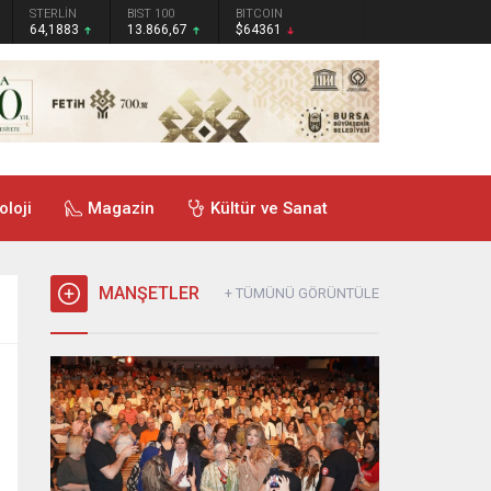
STERLİN
BIST 100
BITCOIN
64,1883
13.866,67
$64361
oloji
Magazin
Kültür ve Sanat
MANŞETLER
+ TÜMÜNÜ GÖRÜNTÜLE