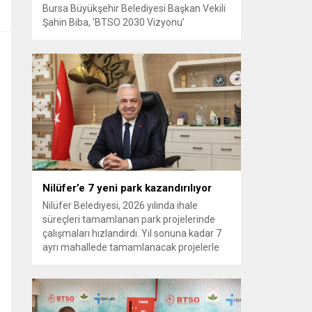
Bursa Büyükşehir Belediyesi Başkan Vekili
Şahin Biba, ‘BTSO 2030 Vizyonu’
kapsamında hayata geçirilen TEKNOSAB
KOBİ OSB’nin tanıtıldığı lansman
programında, “Bursa’mızın ulaşım ve
turizm master planlarını vatandaşlarımızın
konforunu ve güvenliğini esas alarak
hazırlıyoruz. Çevre düzeni planı
çalışmalarımızı da şehrimizin gelecek
yıllardaki gelişimini bütüncül bir anlayışla
yönlendirecek şekilde sürdürüyoruz. KOBİ
OSB de...
Nilüfer’e 7 yeni park kazandırılıyor
Nilüfer Belediyesi, 2026 yılında ihale
süreçleri tamamlanan park projelerinde
çalışmaları hızlandırdı. Yıl sonuna kadar 7
ayrı mahallede tamamlanacak projelerle
kente yaklaşık 24 bin metrekarelik yeni
park alanı kazandırılacak. Nilüfer
Belediyesi, ilçe genelinde kişi başına düşen
yeşil alan miktarını artırmak ve