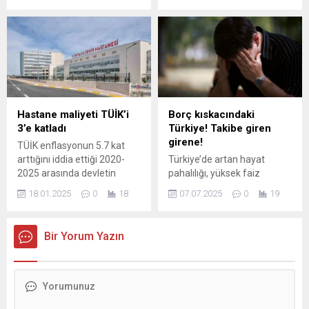
geçirilen kimlik ve yetki
yapılan provokatif
doğrulama zorunluluğunun,
paylaşımlara ilişkin
ikinci el araç piyasasında
soruşturma başlatıldığını
önemli bir dönüşüm
duyurdu.
sağladığını belirterek, "Bu
düzenlemeyi ...
Hastane maliyeti TÜİK’i
Borç kıskacındaki
3’e katladı
Türkiye! Takibe giren
girene!
TÜİK enflasyonun 5.7 kat
arttığını iddia ettiği 2020-
Türkiye’de artan hayat
2025 arasında devletin
pahalılığı, yüksek faiz
hastane inşaat yapım
oranları ve azalan alım gücü
18.01.2025
0
18
07.07.2025
0
19
maliyeti 17 kata varan
milyonların borç yükünü
oranlarda büyüdü. 11
ağırlaştırdı. Bireysel kredi ve
hastanenin maliyeti 5 yılda
kredi kartı borçları, ödeme
Bir Yorum Yazın
104.7 milyar lira arttı.
güçlüğü nedeniyle rekor
düzeyde yasal takibe
düşüyor. TAKİBE
DÜŞENLERDE SERT ARTIŞ ...