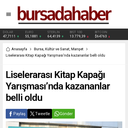
DOLAR
EURO
STERLİN
BIST 100
BITCOIN
47,7111
55,1881
64,4139
13.779,39
$64763
Anasayfa
Bursa
,
Kültür ve Sanat
,
Manşet
Liselerarası Kitap Kapağı Yarışması’nda kazananlar belli oldu
Liselerarası Kitap Kapağı
Yarışması’nda kazananlar
belli oldu
Paylaş
Tweetle
Gönder