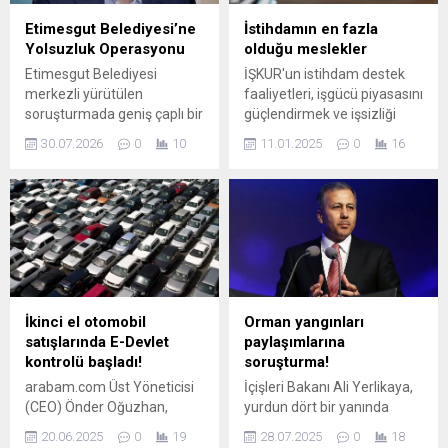
Etimesgut Belediyesi’ne
İstihdamın en fazla
Yolsuzluk Operasyonu
olduğu meslekler
Etimesgut Belediyesi
İŞKUR'un istihdam destek
merkezli yürütülen
faaliyetleri, işgücü piyasasını
soruşturmada geniş çaplı bir
güçlendirmek ve işsizliği
operasyon gerçekleştirildi.
azaltmak amacıyla sunduğu
30.07.2026
0
10
11.01.2025
0
16
Operasyon kapsamında,
çeşitli projeleri içerir. Bu
aralarında belediye
içerikte, İŞKUR'un başarıları
başkanının da bulunduğu
ve sağladığı fırsatlar
çok sayıda kişi hakkında
hakkında detaylı bilgilere
gözaltı kararı uygulandı.
ulaşabilirsiniz.
Soruşturmanın detayları
hâlen derinlemesine
inceleniyor; yetkililer
soruşturmanın seyrine göre
İkinci el otomobil
Orman yangınları
ek işlemler yapılacağını
satışlarında E-Devlet
paylaşımlarına
açıkladı. Olayla ilgili resmi
kontrolü başladı!
soruşturma!
açıklamalar ve deliller
arabam.com Üst Yöneticisi
İçişleri Bakanı Ali Yerlikaya,
üzerinde çalışılmaya devam
(CEO) Önder Oğuzhan,
yurdun dört bir yanında
ediyor. Operasyonun
Ticaret Bakanlığı tarafından
çıkan orman yangınlarına
Kapsamı Gözaltına...
20.06.2025
0
19
28.07.2025
0
18
16 Haziran 2025'te hayata
ilişkin sosyal medyada