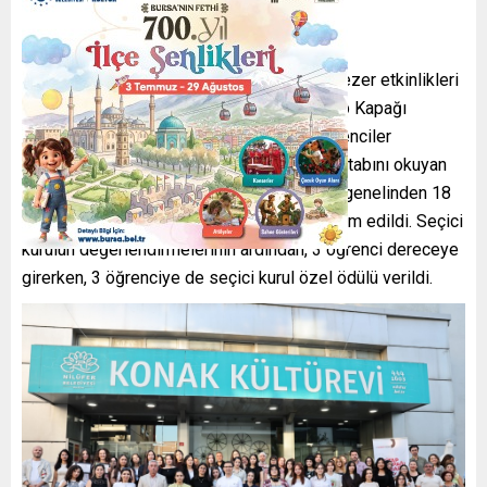
Nilüfer Belediyesi’nin Yılın Yazarı Sennur Sezer etkinlikleri
kapsamında düzenlediği “Liselerarası Kitap Kapağı
Tasarım Yarışması”nda dereceye giren öğrenciler
ödüllendirildi. Sennur Sezer’in “İzi Kalsın” kitabını okuyan
öğrenciler, kapağı yeniden tasarladı. Bursa genelinden 18
okulun katıldığı yarışmaya 270 tasarım teslim edildi. Seçici
kurulun değerlendirmelerinin ardından, 3 öğrenci dereceye
girerken, 3 öğrenciye de seçici kurul özel ödülü verildi.