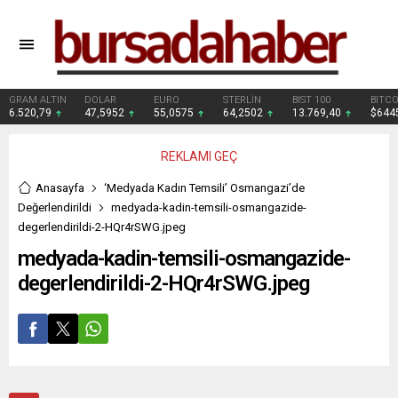
GRAM ALTIN
DOLAR
EURO
STERLİN
BIST 100
BITCO
6.520,79
47,5952
55,0575
64,2502
13.769,40
$644
REKLAMI GEÇ
Anasayfa
‘Medyada Kadın Temsili’ Osmangazi’de
Değerlendirildi
medyada-kadin-temsili-osmangazide-
degerlendirildi-2-HQr4rSWG.jpeg
medyada-kadin-temsili-osmangazide-
degerlendirildi-2-HQr4rSWG.jpeg