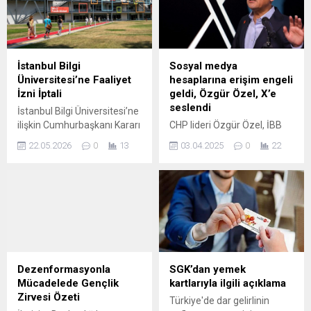
İstanbul Bilgi
Sosyal medya
Üniversitesi’ne Faaliyet
hesaplarına erişim engeli
İzni İptali
geldi, Özgür Özel, X’e
seslendi
İstanbul Bilgi Üniversitesi’ne
ilişkin Cumhurbaşkanı Kararı
CHP lideri Özgür Özel, İBB
Resmî Gazete’de
Başkanı Ekrem
22.05.2026
0
13
03.04.2025
0
22
yayımlanarak üniversitenin
İmamoğlu'nun gözaltına
faaliyet izni iptal edildi.
alınmasının ardından
Karar, kurumun şu anda
başlayan tutuklama,
kayyum yönetiminde
Maltepe Mitingi ve boykot
olmasına rağmen yürürlüğe
çağrısıyla devam eden
girdi. Yükseköğretim Kurulu
süreçte X'in sosyal medya
(YÖK), öğrencilerin
hesaplarına erişim engeli
eğitimlerinin aksamaması
getirmesine tepki
için gerekli tedbirlerin hızla
göstererek X'e seslendi.
Dezenformasyonla
SGK’dan yemek
alındığını açıkladı. Kurul,
Mücadelede Gençlik
kartlarıyla ilgili açıklama
öğrenciler, akademik ve idari
Zirvesi Özeti
Türkiye'de dar gelirlinin
personel açısından