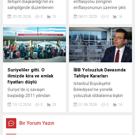
İletişim Başkanlığı’nın ev
enflasyonu zenginin
mağduriyet yaşanmaması
sahipliğinde düzenlenen
enflasyonunun üzerine çıktı.
için işlemlerin titizlikle
Gençlik Zirvesi, Türkiye’nin
Asgari ücretlinin, emekli ve
yürütüleceğini bildirdi...
20.05.2026
0
13
08.01.2025
0
16
dört bir yanından gelen
öğrencinin sağlıklı
dezenformasyonla
beslenebilmek için gıdaya
mücadele kulübü üyelerini
erişim zora düştü. Bu durum
bir araya getirdi. Programda,
yemek kartıyla çalışan
gençlerin dijital okuryazarlık
kesimin restoranda yemek
ve algı yönetimine karşı
yemek yerine kartlarıyla ...
bilinçlenmesi amaçlandı.
İletişim Başkanı,
dezenformasyonun tarihsel
Suriyeliler gitti. O
İBB Yolsuzluk Davasında
kökenlerine işaret ederek
ilimizde kira ve emlak
Tahliye Kararları
günümüzde yapay zeka
fiyatları düştü
İstanbul Büyükşehir
destekli sahte içeriklerin
Suriye'de iç savaşın
Belediyesi’ne yönelik
gerçeklikle iç içe geçtiğini
başladığı 2011 yılından
yolsuzluk iddialarına ilişkin
vurguladı. Bu yeni
itibaren ülkesini terk eden
davada, 11. haftada
dönemde...
19.12.2024
0
29
01.06.2026
0
14
Suriyeliler, sınır komşusu
aralarında görevden alınmış
Hatay ve ilçelerinde
belediye başkanının da
yoğunluk oluşturdu. Resmi
bulunduğu sanıklar yeniden
Bir Yorum Yazın
rakamlara göre 60 bin
hakim karşısına çıktı.
Suriyelinin göç ettiği
Bugünkü oturumda 42.