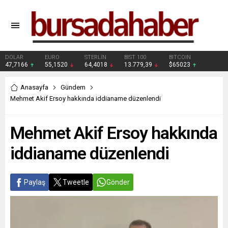
DOLAR
EURO
STERLİN
BIST 100
BITCOIN
47,7166
55,1520
64,4018
13.779,39
$65023
Anasayfa
Gündem
Mehmet Akif Ersoy hakkında iddianame düzenlendi
Mehmet Akif Ersoy hakkında
iddianame düzenlendi
Paylaş
Tweetle
Gönder