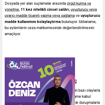
Dosyada yer alan suçlamalar arasında
örgüt kurma ve
yönetme
,
11 kez nitelikli cinsel saldırı
,
uyuşturucu veya
uyarıcı madde ticareti yapma veya sağlama
ve
uyuşturucu
madde kullanımını kolaylaştırma
bulunuyor. İddianame,
bu eylemlerin ceza mahkemesinde değerlendirilmesini
amaçlıyor.
İddianamenin kapsamı ve süreç
Savcılıkça hazırlanan belgelerde, şüphelilerin bazı olaylarla
doğrudan ilişkilendirildiği belirtiliyor. İddianame kabul
edildiği takdirde, dava süreci kamuoyuna açık duruşmalarla