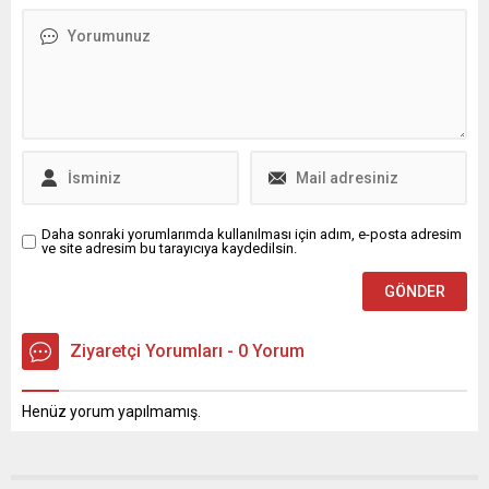
Reyhanlı ilçesinin nüfusu
duruşma kapsamında sanık
115 bine ulaştı. Yoğun talep
savunmaları alınmaya
...
devam ediyor. Mahkeme
salonunda yer alan
gözlemlere göre, tutuklu
sanıkların savunma süreçleri
ve tahliye talepleri
duruşmanın ana gündemini
oluşturuyor. Sürecin...
Daha sonraki yorumlarımda kullanılması için adım, e-posta adresim
ve site adresim bu tarayıcıya kaydedilsin.
Ziyaretçi Yorumları - 0 Yorum
Henüz yorum yapılmamış.