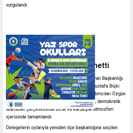
vurgulandı.
Divan Heyeti Kongreyi Yönetti
Büyükorhan 15. Olağan İlçe Kongresi’nin Divan Başkanlığı
görevini MHP Bursa İl Başkan Yardımcısı Mustafa Biçki
üstlenirken, Divan Üyeliklerini İl Başkan Yardımcıları Özgün
Güneş ve Yunus Emre Ünsal yürüttü. Kongre, demokratik
teamüller çerçevesinde birlik ve kardeşlik atmosferi
içerisinde tamamlandı.
Delegelerin oylarıyla yeniden ilçe başkanlığına seçilen