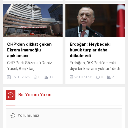
Öcalan ile görüşmüştü.
dürüstlüğü, çalışkanlığı ve
"ÖCALAN BİZE
ilkeli duruşuyla tanınan Ali
SORUMLULUK YÜKLEDİ"
Kırmızıbayrak’ın vefatıyla
Buldan, ziyarete ilişkin
derin bir üzüntü yaşadı.
yaptığı açıklamada,
Cumhuriyetçi Milletin Partisi
Öcalan’ın mesajlarını
Kurucu Parti Meclisi Üyesi
anlatmak için yılbaşının ...
Cevdet Şen, merhum
Kırmızıbayrak için yaptığı
CHP’den dikkat çeken
Erdoğan: Heybedeki
açıklamada, onun siyaset
Ekrem İmamoğlu
büyük turplar daha
anlayışını ve topluma kattığı
açıklaması
dökülmedi
değeri detaylı bir şekilde...
CHP Parti Sözcüsü Deniz
Erdoğan, "AK Parti'de eski
Yücel, Beşiktaş
diye bir kavram yoktur." dedi.
Belediyesi’ne düzenlenen
16.01.2025
0
17
26.03.2025
0
21
operasyonun Türkiye
Belediyeler Birliği (TBB) ve
İstanbul Büyükşehir
Bir Yorum Yazın
Belediye (İBB) Başkanı
Ekrem İmamoğlu’na
uzatılmasına ilişkin soru
üzerine, "Bu sürecin, bu
siyasi operasyonların Sayın
Ekrem İmamoğlu'na