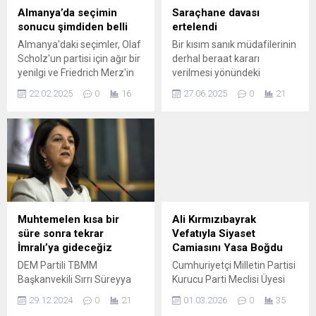
Almanya’da seçimin
Saraçhane davası
sonucu şimdiden belli
ertelendi
Almanya'daki seçimler, Olaf
Bir kısım sanık müdafilerinin
Scholz'un partisi için ağır bir
derhal beraat kararı
yenilgi ve Friedrich Merz'in
verilmesi yönündeki
Şansölye koltuğuna
taleplerinin tüm sanıkların
22.02.2025
0
16
27.06.2025
0
21
yükselişiyle sonuçlanması
dinlenilmemiş olması ve
bekleniyor. Ancak Merz'in
yargılama sonunda
Şansölye olması haftalar,
verilecek karar olması
hatta aylar sürebilir.
nedeniyle bu aşamada
Kendisine koalisyon ortağı
reddine karar verildi.
araya Merz ise, en güçlü
ikinci parti olarak seçimden
çıkması beklenen AfD hariç
tüm ortaklarla görüşmeye
Muhtemelen kısa bir
Ali Kırmızıbayrak
hazırlanıyor.
süre sonra tekrar
Vefatıyla Siyaset
İmralı’ya gideceğiz
Camiasını Yasa Boğdu
DEM Partili TBMM
Cumhuriyetçi Milletin Partisi
Başkanvekili Sırrı Süreyya
Kurucu Parti Meclisi Üyesi
Önder ve Van Milletvekili
Cevdet Şen’den Anlamlı
29.12.2024
0
21
01.03.2026
0
35
Pervin Buldan, dün İmralı'da
Mesaj Siyaset camiası,