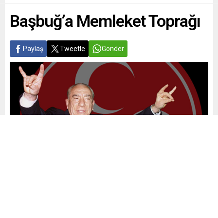
Başbuğ’a Memleket Toprağı
Paylaş
Tweetle
Gönder
Yayınlama: 28.06.2026
A
A
+
-
0