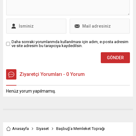
uzanmasına, uzatılmasına
ne CHP ne ne de milyonlar
izin verir" dedi.
Daha sonraki yorumlarımda kullanılması için adım, e-posta adresim
ve site adresim bu tarayıcıya kaydedilsin.
Ziyaretçi Yorumları - 0 Yorum
Henüz yorum yapılmamış.
Anasayfa
Siyaset
Başbuğ’a Memleket Toprağı