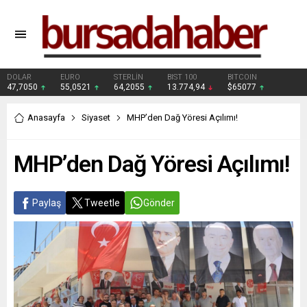
DOLAR
EURO
STERLİN
BIST 100
BITCOIN
47,7050
55,0521
64,2055
13.774,94
$65077
Anasayfa
Siyaset
MHP’den Dağ Yöresi Açılımı!
MHP’den Dağ Yöresi Açılımı!
Paylaş
Tweetle
Gönder