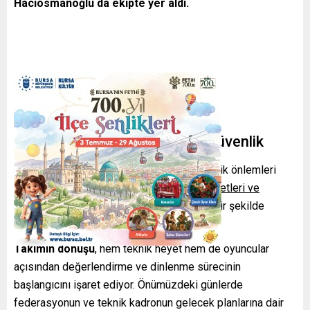
Hacıosmanoğlu da ekipte yer aldı.
Havalimanındaki İşlemler ve Güvenlik
Uçaktan indikten sonra takım, yoğun güvenlik önlemleri
eşliğinde terminalden ayrıldı.
Güvenlik kuvvetleri ve
organizasyon ekipleri
, kafilenin sorunsuz bir şekilde
transfer edilmesi için hazır bulundu.
Takımın dönüşü
, hem teknik heyet hem de oyuncular
açısından değerlendirme ve dinlenme sürecinin
başlangıcını işaret ediyor. Önümüzdeki günlerde
federasyonun ve teknik kadronun gelecek planlarına dair