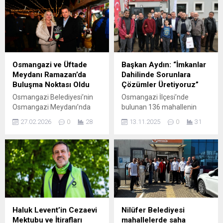
dayanışma ruhunu yansıtan
istişareler sonucunda ortak
anlamlı bir etkinliğe imza
akılla durdurma kararı aldı.
attı. Soğanlı Kültür
Başkan Şadi Özdemir,
Merkezi’nde toplumsal
“Bizim en büyük projemiz,
farkındalığı artırmak,
Nilüfer’i Nilüferlilerle birlikte
engelleri sevgiyle aşmak,
yönetmektir” dedi. Nilüfer
yeni yıla güçlü bir dayanışma
Belediyesi, kentin
Osmangazi ve Üftade
Başkan Aydın: “İmkanlar
mesajıyla ‘merhaba’ demek
yönetiminde “ortak akıl” ve
Meydanı Ramazan’da
Dahilinde Sorunlara
amacıyla düzenlenen
“katılımcı demokrasi”
Buluşma Noktası Oldu
Çözümler Üretiyoruz”
etkinlikte, keyifli ve duygu
ilkelerini somut adımlarla
Osmangazi Belediyesi’nin
Osmangazi İlçesi’nde
dolu anlar ön plana...
hayata geçirmeye devam...
Osmangazi Meydanı’nda
bulunan 136 mahallenin
kurduğu Ramazan Sokağı,
sorularını birinci ağızdan
27.02.2026
0
28
13.11.2025
0
31
her akşam düzenlenen
dinlemek için mahalle
etkinliklerle yoğun ilgi
sakinleriyle buluşmalar
görüyor. Başkan Erkan
düzenleyen Osmangazi
Aydın’ın da vatandaşlarla bir
Belediye Başkanı Erkan
araya geldiği programlarda,
Aydın’ın yeni durağı Mehmet
Karagöz orta oyunundan,
Akif Mahallesi oldu. Göreve
tasavvuf musikisi
geldiği günden bu yana
dinletilerine uzanan
Osmangazi’nin her
etkinlikler Ramazan’ın huzur
mahallesine en iyi hizmeti
Haluk Levent’in Cezaevi
Nilüfer Belediyesi
ve bereketini meydanlara
sunmak için belediyenin tüm
Mektubu ve İtirafları
mahallelerde saha