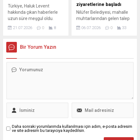
taşıyor. Osmangazi
imkanlarını seferber eden
ziyaretlerine başladı
Türkiye, Haluk Levent
Belediyesi, Ramazan ayının
Başkan Aydın, bugüne kadar
hakkında çıkan haberlerle
Nilüfer Belediyesi, mahalle
manevi atmosferini kentin
40’ın üzerinde mahalleyi...
uzun süre meşgul oldu.
muhtarlarından gelen talep
kalbi olan Osmangazi
İzmir’den deniz yoluyla
ve öneriler doğrultusunda
Meydanı’na taşıyarak her...
21.07.2026
0
8
06.07.2026
0
33
kaçmaya çalışırken Bursa’da
saha ziyaretlerini başlattı.
yakalanıp tutuklanan
Nilüfer Belediye Başkan
Levent, cezaevinden
Yardımcıları ve birim
Bir Yorum Yazın
gönderdiği bir mektupta
müdürlerinin katıldığı
yaşadıklarını ve
program kapsamında,
sorumluluklarını paylaştı.
sorunlar yerinde incelenerek
Mektubunda, yıllardır süren
çözüm yolları değerlendirildi.
kumar bağımlılığı nedeniyle
Nilüfer Belediyesi, ilçenin
hem maddi hem de manevi
ihtiyaçlarını yerinde tespit
zorluklar yaşadığını, bu
etmek ve mahalle
durumun çevresindekileri
sakinlerinin taleplerine hızla
üzdüğünü ve kendisini
çözüm üretmek amacıyla
yeterince iyi bir insan...
saha mesaisine start verdi.
Katılımcı belediyecilik
anlayışıyla...
Daha sonraki yorumlarımda kullanılması için adım, e-posta adresim
ve site adresim bu tarayıcıya kaydedilsin.