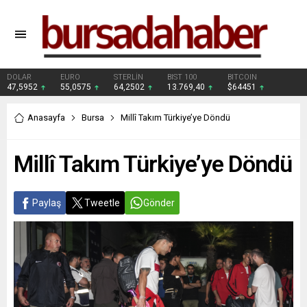
DOLAR
EURO
STERLİN
BIST 100
BITCOIN
47,5952
55,0575
64,2502
13.769,40
$64451
Anasayfa
Bursa
Millî Takım Türkiye’ye Döndü
Millî Takım Türkiye’ye Döndü
Paylaş
Tweetle
Gönder