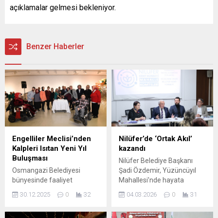
açıklamalar gelmesi bekleniyor.
Benzer Haberler
Engelliler Meclisi’nden
Nilüfer’de ‘Ortak Akıl’
Kalpleri Isıtan Yeni Yıl
kazandı
Buluşması
Nilüfer Belediye Başkanı
Osmangazi Belediyesi
Şadi Özdemir, Yüzüncüyıl
bünyesinde faaliyet
Mahallesi’nde hayata
gösteren Osmangazi Kent
geçirilmesi planlanan
30.12.2025
0
32
04.03.2026
0
31
Konseyi Engelliler Meclisi,
“Kantin Nilüfer” projesini,
yeni yılın birlik, umut ve
mahalle sakinleriyle yapılan