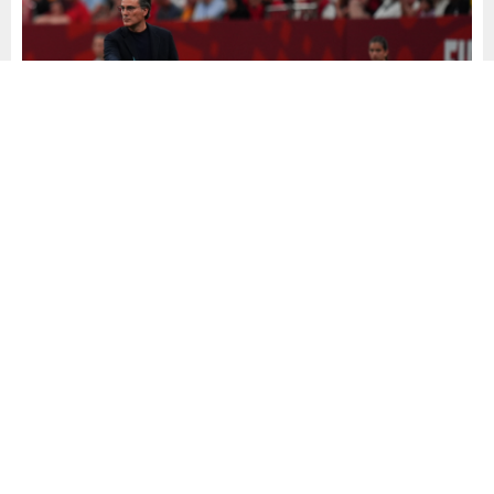
Yayınlama: 27.06.2026
A
A
+
-
0
Milli Takım’ın Dünya Kupası serüveninin sona ermesi
sonrası teknik kadro ve federasyon yönetimi üzerindeki
istifa baskıları geri çevrildi. Vincenzo Montella ile Türkiye
Futbol Federasyonu Başkanı İbrahim Hacıosmanoğlu,