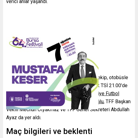
verici anlar yaşandı.
Hazırlık ve kafile
Phoenix’teki hazırlıklarını tamamlayan milli ekip, otobüsle
Phoenix Uluslararası Havalimanı’na geçerek TSİ 21.00’de
San Francisco’ya hareket etti. Kafilede
Türkiye Futbol
Federasyonu Başkanı İbrahim Hacıosmanoğlu
, TFF Başkan
Vekili Mecnun Otyakmaz ve TFF Genel Sekreteri Abdullah
Ayaz da yer aldı.
Maç bilgileri ve beklenti