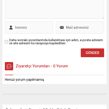
Osmangazi Belediye
ayındaki toplam elektrik
Başkanı Erkan Aydın, her
üretimi 30,35 milyar
hafta Cuma günü farklı bir
kilovatsaat ile dönemsel
mahalleyi ziyaret ederek
olarak en yüksek seviyeye
vatandaşlarla bir araya...
ulaştı. Aynı...
Daha sonraki yorumlarımda kullanılması için adım, e-posta adresim
ve site adresim bu tarayıcıya kaydedilsin.
Ziyaretçi Yorumları - 0 Yorum
Henüz yorum yapılmamış.