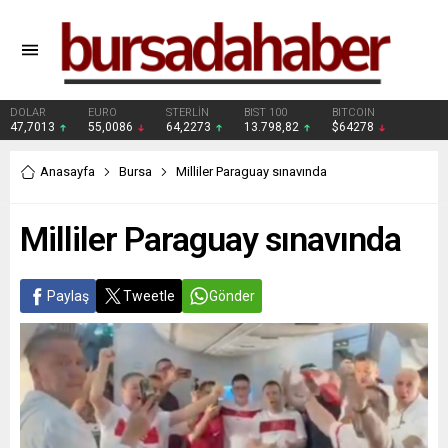
DOLAR
EURO
STERLİN
BIST 100
BITCOIN
47,7013
55,0086
64,2273
13.798,82
$64278
Anasayfa
Bursa
Milliler Paraguay sınavında
Milliler Paraguay sınavında
Paylaş
Tweetle
Gönder