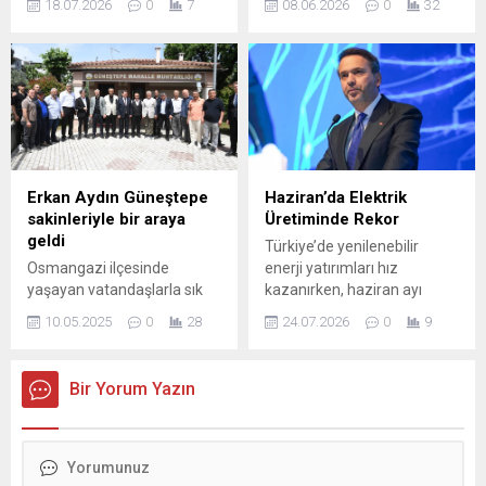
18.07.2026
0
7
08.06.2026
0
32
Türkiye’de 919 tesiste
LEYLEK ŞENLİĞİ, KORTEJ
gerçekleşen üretim altyapısı
YÜRÜYÜŞÜYLE START ALDI.
ve gelişmiş işleme sanayisi
GÜN BOYU DOĞANIN
sayesinde dondurma
KEYFİNİ ÇIKARAN
üretimi önemli bir
KATILIMCILAR, ÇOK SAYIDA
kapasiteye ulaşmış
ETKİNLİĞE KATILARAK
durumda; bu durum ülkenin
UNUTULMAZ BİR GÜN
süt ve süt ürünleri ihracatına
GEÇİRDİ. Leyleklerin izinde
da doğrudan yansıyor.
Bursa’nın doğal ve kültürel
Erkan Aydın Güneştepe
Haziran’da Elektrik
Geçen yıl Türkiye’nin süt ve
mirasına sahip çıkılan Bursa
sakinleriyle bir araya
Üretiminde Rekor
süt...
Leylek Şenliği, Karacabey’e
geldi
Türkiye’de yenilenebilir
bağlı Eskikaraağaç
Osmangazi ilçesinde
enerji yatırımları hız
köyündeki kortej
yaşayan vatandaşlarla sık
kazanırken, haziran ayı
yürüyüşüyle başladı. Bursa
sık biraya gelen Osmangazi
elektrik üretimi rakamları
Büyükşehir Belediyesi’nin,...
10.05.2025
0
28
24.07.2026
0
9
Belediye Başkanı Erkan
dikkat çekici sonuçlar
Aydın, bu kez Güneştepe
gösterdi. Enerji ve Tabii
mahallesini ziyaret etti.
Kaynaklar Bakanlığı
Bir Yorum Yazın
Osmangazi ilçesindeki
tarafından paylaşılan veriler,
mahalleleri sokak sokak
özellikle güneş ve
gezerek vatandaşların talep
hidroelektrik kaynaklarının
ve isteklerini dinleyerek
üretimde büyük pay aldığını
bunlara çözümler üreten
ortaya koyuyor. Haziran