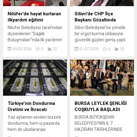
Nilüfer’de hayat kurtaran
Silivri’de CHP İlçe
ilkyardım eğitimi
Başkanı Gözaltında
Nilüfer Belediyesi tarafından
Silivri Belediyesi’ne yönelik
düzenlenen “Sağlık
bir örgüt kurma iddiasıyla
Buluşmaları”nda ilk yardımın
güvenlik güçleri geniş çaplı
hayati önemi anlatıldı.
bir operasyon başlattı.
09.05.2026
0
22
21.07.2026
0
10
Uzman Hasan Hür,
Soruşturma kapsamında
toplumda doğru bilinen
CHP Silivri İlçe Başkanı
yanlışlara dikkat çekere,
Doruk Bulut’un da gözaltına
patrik uygulamalarla
alındığı bildirildi. Savcılık
katılımcılara hayat kurtaran
talimatıyla yürütülen
bilgiler verdi. Nilüfer
çalışmada, olayla bağlantılı
Belediyesi Dr. Ceyhun İrgil
olduğu değerlendirilen bazı
Sağlık Müzesi’nde
adreslerde aramalar
düzenlenen “Sağlık
gerçekleştirilirken,
Türkiye’nin Dondurma
BURSA LEYLEK ŞENLİĞİ
Buluşmaları” etkinlikleri
yetkililerden konuya ilişkin
Üretimi ve İhracatı
COŞKUYLA BAŞLADI
kapsamında bu “Temel İlk
detayların zaman içinde
Yaz aylarının sevilen lezzeti
BURSA BÜYÜKŞEHİR
Yardım Eğitimi” düzenlendi.
paylaşılacağı aktarıldı.
dondurma, hem iç pazarda
BELEDİYESİ’NİN 6-7
A Sınıfı İş Güvenliği
Operasyonun Kapsamı ve
hem de uluslararası
HAZİRAN TARİHLERİNDE
Uzmanı,...
Gelişmeler...
arenada büyük ilgi görüyor.
DÜZENLEDİĞİ BURSA