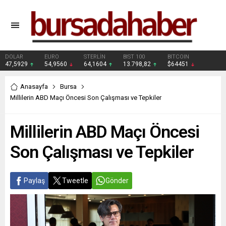
DOLAR
EURO
STERLİN
BIST 100
BITCOIN
47,5929
54,9560
64,1604
13.798,82
$64451
Anasayfa
Bursa
Millilerin ABD Maçı Öncesi Son Çalışması ve Tepkiler
Millilerin ABD Maçı Öncesi
Son Çalışması ve Tepkiler
Paylaş
Tweetle
Gönder