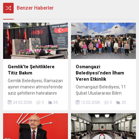
Benzer Haberler
Gemlik’te Şehitliklere
Osmangazi
Titiz Bakım
Belediyesi’nden İlham
Veren Etkinlik
Gemlik Belediyesi, Ramazan
ayının manevi atmosferinde
Osmangazi Belediyesi, 11
aziz şehitlerin hatıralarını
Şubat Uluslararası Bilim
yaşatmaya yönelik
Odaklı Kadın ve Kız Çocukları
24.02.2026
0
35
12.02.2026
0
25
çalışmalarını sürdürüyor.
Günü kapsamında
Park ve Bahçeler Müdürlüğü
düzenlediği özel etkinlikle
ekipleri, ilçe genelinde
çocuklar ile annelerini
yürütülen bakım faaliyetleri
Gökmen Uzay Havacılık
kapsamında Gemlik Eski
Eğitim Merkezi’nde
Mezarlık içerisinde bulunan
(GUHEM) ilham veren bir