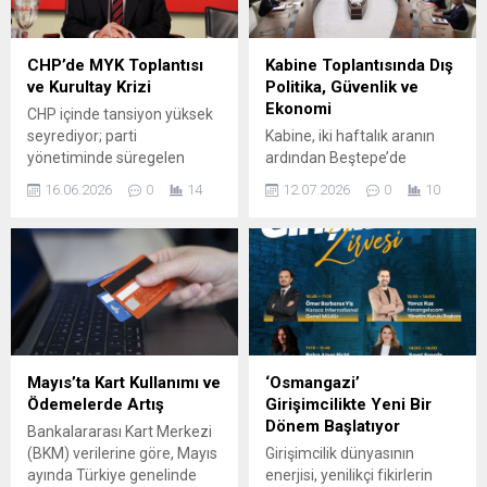
şehitlikte kapsamlı bir bakım
yolculuğa çıkardı. Bilimin
gerçekleştirdi. Yapılan
aydınlatıcı gücünü
çalışma çerçevesinde
çocukların hayal dünyasıyla
CHP’de MYK Toplantısı
Kabine Toplantısında Dış
ekipler, şehit kabirlerinin
buluşturmaya devam eden
ve Kurultay Krizi
Politika, Güvenlik ve
çevresinde temizlik ve
Osmangazi Belediyesi, 11
Ekonomi
CHP içinde tansiyon yüksek
peyzaj bakımını
Şubat Uluslararası Bilim
seyrediyor; parti
Kabine, iki haftalık aranın
tamamlayarak alanın
Odaklı Kadın ve Kız...
yönetiminde süregelen
ardından Beştepe’de
estetik görünümünü
mutlak butlan krizinin
toplanıyor. Toplantıda dış
güçlendirdi....
16.06.2026
0
14
12.07.2026
0
10
merkezinde, Genel Başkan
politika, güvenlik ve ekonomi
Kemal Kılıçdaroğlu ve Özgür
başlıklarının ön planda
Özel’in atacağı adımlar
olması bekleniyor; özellikle
bulunuyor. Kılıçdaroğlu, yarın
NATO Liderler Zirvesi’nin
saat 13.00’te Merkez
diplomatik yansımaları
Yönetim Kurulu’nu (MYK)
ayrıntılı şekilde
toplayacak. Toplantı
değerlendirilecek. NATO
gündeminde partideki görev
zirvesinde yapılan ikili
değişiklikleri ve disiplin
görüşmeler, savunma
Mayıs’ta Kart Kullanımı ve
‘Osmangazi’
süreçleri ön plana çıkıyor.
sanayiinde ilerleyen iş
Ödemelerde Artış
Girişimcilikte Yeni Bir
Kaynaklara göre, uyumlu
birlikleri ve yayımlanan
Dönem Başlatıyor
Bankalararası Kart Merkezi
çalışmadıkları iddiasıyla bazı
Ankara Bildirisi’nin sonuçları
(BKM) verilerine göre, Mayıs
Girişimcilik dünyasının
il başkanlarının...
Kabine gündeminde olacak.
ayında Türkiye genelinde
enerjisi, yenilikçi fikirlerin
Cumhurbaşkanı Erdoğan’ın