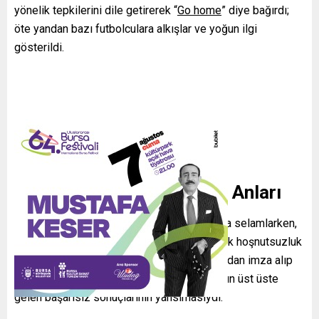
yönelik tepkilerini dile getirerek “
Go home
” diye bağırdı;
öte yandan bazı futbolculara alkışlar ve yoğun ilgi
gösterildi.
Taraftar Tepkileri ve İmza Anları
Kalabalığın bir kısmı Mert Müldür’ü coşkuyla selamlarken,
Arda, Hakan ve Uğurcan gibi isimlere yönelik hoşnutsuzluk
da gözlemlendi. Bazı destekçiler oyunculardan imza alıp
fotoğraf çektirdi; bu karışık atmosfer, takımın üst üste
gelen başarısız sonuçlarının yansımasıydı.