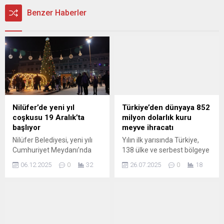
Benzer Haberler
Nilüfer’de yeni yıl
Türkiye’den dünyaya 852
coşkusu 19 Aralık’ta
milyon dolarlık kuru
başlıyor
meyve ihracatı
Nilüfer Belediyesi, yeni yılı
Yılın ilk yarısında Türkiye,
Cumhuriyet Meydanı’nda
138 ülke ve serbest bölgeye
kurulacak renkli bir festival
kuru meyve ve mamulleri
06.12.2025
0
32
26.07.2025
0
18
ile karşılamaya hazırlanıyor.
satarak 851,8 milyon dolar
19-31 Aralık tarihleri
gelir elde etti. En çok ihracat
arasında gerçekleşecek
kuru üzümde
“Nilüfer Yeni Yıl Festivali”;
gerçekleşirken, Avrupa
konserlerden buz patenine,
Birliği ülkeleri pazarın lideri
alışveriş stantlarından sokak
oldu.