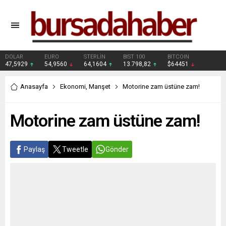
DOLAR
EURO
STERLİN
BIST 100
BITCOIN
47,5929
54,9560
64,1604
13.798,82
$64451
Anasayfa
Ekonomi
,
Manşet
Motorine zam üstüne zam!
Motorine zam üstüne zam!
Paylaş
Tweetle
Gönder