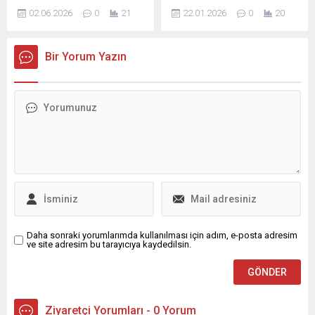
yavaşlama gözlemlendi.
sözleşmeli personeller de
çalışmaları...
02.06.2026
0
21
22.01.2026
0
20
Ocak‑Mayıs döneminde
doğum ve çocuk izninden
kayıtlı satış sayısı 1 milyon
yararlanabilecek. Kararla
29 bin 771 seviyesine
"Sözleşmeli Personel
Bir Yorum Yazın
gerileyerek, önceki yılın aynı
Çalıştırılmasına İlişkin
dönemine kıyasla %13,9
Esaslar"da kritik değişiklikler
oranında azalma kaydetti.
yapıldı. Yeni düzenlemeyle
Aylar bazında ise satışlar
birlikte ...
Ocak’ta 204.884, Şubat’ta
222.842, Mart’ta 200.529,
Nisan’da 234.468 ve
Mayıs’ta 167.048...
Daha sonraki yorumlarımda kullanılması için adım, e-posta adresim
ve site adresim bu tarayıcıya kaydedilsin.
Ziyaretçi Yorumları - 0 Yorum