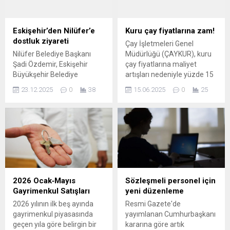
lezzetlerine kadar zengin bir
içerikle ziyaretçilerini
ağırlayacak. Nilüfer
Eskişehir’den Nilüfer’e
Kuru çay fiyatlarına zam!
Belediyesi, yeni yıla girerken
dostluk ziyareti
Çay İşletmeleri Genel
Cumhuriyet Meydanı’nı
Nilüfer Belediye Başkanı
Müdürlüğü (ÇAYKUR), kuru
festival alanına
Şadi Özdemir, Eskişehir
çay fiyatlarına maliyet
dönüştürüyor. 19 Aralık’ta
Büyükşehir Belediye
artışları nedeniyle yüzde 15
başlayacak olan Nilüfer...
Başkanı Ayşe Ünlüce’yi
oranında zam yaptı. Kuru
23.12.2025
0
38
15.06.2025
0
25
makamında ağırladı.
çay fiyatlarına zam kararı,
Karşılıklı tecrübe
bugün itibariyle raflardaki
paylaşımının yapıldığı
ürünlere yansırken, konuya
görüşmede, iki belediye
yönelik Çaykur'dan henüz
arasındaki diyaloğun ve iş
resmi bir ...
birliğinin önemi vurgulandı.
Eskişehir Büyükşehir
Belediye Başkanı Ayşe
Ünlüce, Nilüfer Belediye
2026 Ocak‑Mayıs
Sözleşmeli personel için
Başkanı Şadi Özdemir’e
Gayrimenkul Satışları
yeni düzenleme
nezaket ziyaretinde
2026 yılının ilk beş ayında
Resmi Gazete'de
bulundu. Nilüfer Belediyesi
gayrimenkul piyasasında
yayımlanan Cumhurbaşkanı
Halk Evi’nde gerçekleşen
geçen yıla göre belirgin bir
kararına göre artık
buluşmada, yerel yönetim