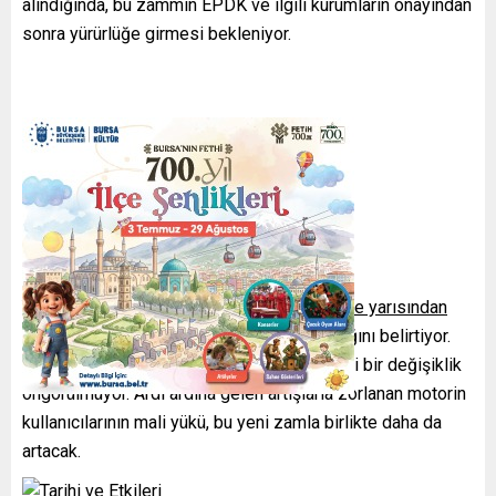
alındığında, bu zammın EPDK ve ilgili kurumların onayından
sonra yürürlüğe girmesi bekleniyor.
Tarihi ve Etkileri
Yetkililer, söz konusu artışın
Perşembe gece yarısından
itibaren
pompaya yansıtılmasının planlandığını belirtiyor.
Benzin fiyatlarında ise şu aşamada herhangi bir değişiklik
öngörülmüyor. Ardı ardına gelen artışlarla zorlanan motorin
kullanıcılarının mali yükü, bu yeni zamla birlikte daha da
artacak.