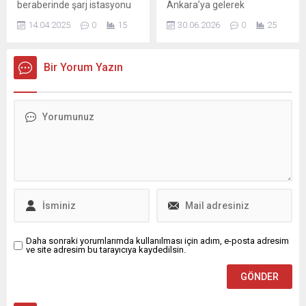
beraberinde şarj istasyonu
Ankara’ya gelerek
ihtiyacını da getirdi. Elektrikli
Cumhurbaşkanı Recep
14.04.2025
0
15
30.06.2026
0
25
araçlar için şarj
Tayyip Erdoğan ile bir araya
istasyonlarının
geldi. Beştepe’deki
yaygınlaşmasını
görüşmeye AB Dış İlişkiler
Bir Yorum Yazın
bekleyenlere Sanayi ve
ve Güvenlik Politikası Yüksek
Teknoloji Bakanı Mehmet
Temsilcisi Kaja Kallas
Fatih Kacır'dan iyi haber
başkanlık etti; yanında AB
geldi ...
Komisyonu’nun
Genişlemeden Sorumlu
Üyesi Marta Kos ve İçişleri
ve Göçten Sorumlu Üyesi
Magnus Brunner da yer
aldı....
Daha sonraki yorumlarımda kullanılması için adım, e-posta adresim
ve site adresim bu tarayıcıya kaydedilsin.