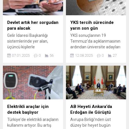
büyük yapay zekâ
Değişikliği ve Sıfır Atık
harcamalarına borçlanmak
Müdürlüğü, modern, temiz
yerine güçlü nakit akışını
ve sürdürülebilir bir
korumayı tercih etti; bu
Osmangazi için çalışmalarını
Devlet artık her sorgudan
YKS tercih sürecinde
yaklaşım mali dengede
aralıksız sürdürüyor. Bu
para alacak
yarın son gün
olumlu etkiler yarattı.
kapsamda ekipler, haftanın
Gelir İdaresi Başkanlığı
YKS sonuçlarının 19
Yenilenen Siri...
altı günü 136 mahallede
sistemlerinde yer alan,
Temmuz'da açıklanmasının
düzenli...
üçüncü kişilerle
ardından üniversite adayları
paylaşılabilecek bilgilerin;
için tercih süreci 1
07.01.2025
0
56
12.08.2025
0
27
genel yönetim
Ağustos'ta başlamıştı.
kapsamındaki kamu
Tercih işlemleri ÖSYM'nin
idareleri dışındaki kamu
"ais.osym.gov.tr" internet
kurum ve kuruluşları ve
adresinden yapılabiliyor.
tüzel kişilerle paylaşılması
ÖSYM'nin açıklamasına
karşılığında sorgu veya
göre, adaylar tercih ...
dönen kayıt başına 35 ...
Elektrikli araçlar için
AB Heyeti Ankara’da
destek başlıyor
Erdoğan ile Görüştü
Türkiye'de elektrikli araçların
Avrupa Birliği’nden üst
kullanımı artıyor. Bu artış
düzey bir heyet bugün