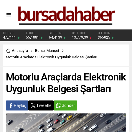
DOLAR
EURO
STERLİN
BIST 100
BITCOIN
47,7111
55,1881
64,4139
13.779,39
$65025
Anasayfa
Bursa
,
Manşet
Motorlu Araçlarda Elektronik Uygunluk Belgesi Şartları
Motorlu Araçlarda Elektronik
Uygunluk Belgesi Şartları
Paylaş
Tweetle
Gönder