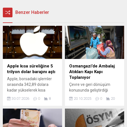
Benzer Haberler
Apple kısa süreliğine 5
Osmangazi’de Ambalaj
trilyon dolar barajını aştı
Atıkları Kapı Kapı
Toplanıyor
Apple, borsadaki işlemler
sırasında 342,89 dolara
Çevre ve geri dönüşüm
kadar yükselerek kısa
konusunda geliştirdiği
süreliğine 5 trilyon dolarlık
projelerle adından sıkça söz
30.07.2026
0
8
20.10.2025
0
20
piyasa değerini geçti.
ettiren Osmangazi
Hisselerin bu yıl yaklaşık %25
Belediyesi, ilçenin dört bir
değer kazanması, şirketin
yanını kapı kapı dolaşarak
yatırımcılar nezdindeki
ambalaj atığı topluyor.
cazibesini artırdı. Firma,
Osmangazi Belediyesi İklim